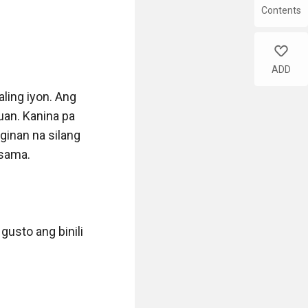
Contents
like
ADD