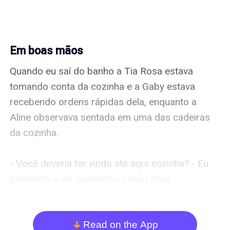
Em boas mãos
Quando eu saí do banho a Tia Rosa estava 
tomando conta da cozinha e a Gaby estava 
recebendo ordens rápidas dela, enquanto a 
Aline observava sentada em uma das cadeiras 
da cozinha. 

- Você deveria ter vindo até aqui sozinha? - Eu 
perguntei e ela sustentou o meu olhar. 

- Estou dolorida, não com as pernas 
impossibilitadas! - A Tia Rosa parou o 
Read on the App
arrow_down