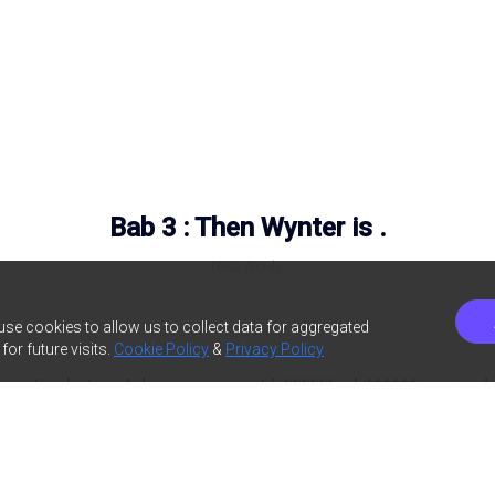
Bab 3 : Then Wynter is .
1082
Words
 use cookies to allow us to collect data for aggregated
or future visits.
Cookie Policy
&
Privacy Policy
ya tingkatan. Ada yang sangat b******n, b******n saja, dan
Sean sepertinya berada di tingkatan tengah, antara b******
vey seorang pecandu seks tak membuat dia mengambil 