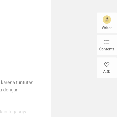
Writer
chap_list
Contents
like
ADD