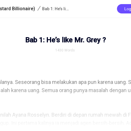
/
tard Billionaire)
Bab 1: He’s like Mr. Grey ?
Log
Bab 1: He’s like Mr. Grey ?
1430
Words