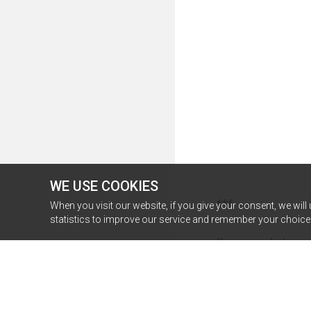
WE USE COOKIES
***

When you visit our website, if you give your consent, we will
statistics to improve our service and remember your choice f
Berengsek itu pun
b******n. Seavey 
Fakta bahwa Sea