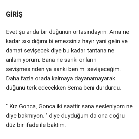
şu bir gerçek ki aklımı kaybetmiştim.
Ben onun her hareketi kutsalmış gibi izlerken birden
GİRİŞ
bana dönüp konuşmaya başladı. "Gördüklerini
beğendin mi bari? Ne kadar daha izleyeceksin?" diye
Evet şu anda bir düğünün ortasındayım. Ama ne 
sorduğun da lâl olmuştum.
kadar sıkıldığımı bilemezsiniz hayır yani gelin ve 
Ben onun aletine bakarken o bana yaklaşmıştı bile
damat sevişecek diye bu kadar tantana ne 
elimden hızla tutup beni içeri çekerek banyonun
anlamıyorum. Bana ne sanki onların 
kapısını kapatıp beni kapıya yapıştırdı ama kendini de
sevişmesinden ya sanki ben mi sevişeceğim. 
bana yapıştırmıştı.
Daha fazla orada kalmaya dayanamayarak 
*****
düğünü terk edecekken Sema beni durdurdu.

" Kız Gonca, Gonca iki saattir sana sesleniyom ne 
diye bakmıyon. " diye duyduğum da ona doğru 
düz bir ifade ile baktım.
