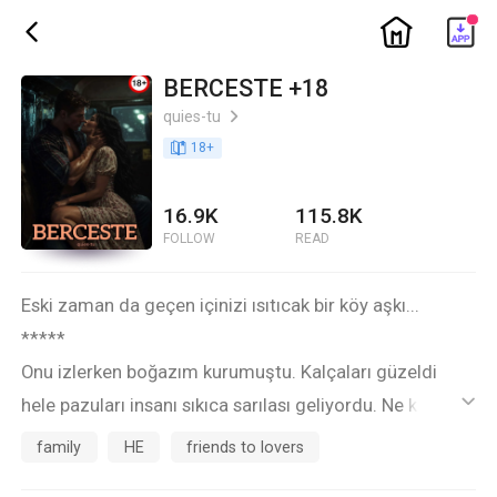
ic_home
ic_back
BERCESTE +18
quies-tu
ic_arrow_right
book_age
18
+
16.9K
115.8K
FOLLOW
READ
Eski zaman da geçen içinizi ısıtıcak bir köy aşkı...
*****
Onu izlerken boğazım kurumuştu. Kalçaları güzeldi
hele pazuları insanı sıkıca sarılası geliyordu. Ne kadar
ic_default
süre izledim bilmiyorum ama onun her hareketini
family
HE
friends to lovers
izliyordum. Açıkcası bunu gizli de yapmıyordum çünkü