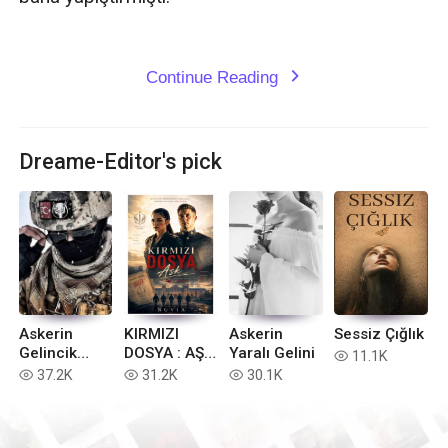
Continue Reading
expand_more
Dreame-Editor's pick
Askerin
KIRMIZI
Askerin
Sessiz Çığlık
Gelincik
DOSYA : AŞK
Yaralı Gelini
11.1K
read
Çiçeği
+18
37.2K
31.2K
30.1K
read
read
read