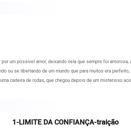
utar por um póssivel amor, deixando nela que sempre foi amorosa
ndo ou se libertando de um mundo que para muitos era perfeito, 
 uma cadeira de rodas, que chegou depois de um misterioso acid
e fez com que se afastassem. Abandonado ou abandonou. Preso 
que como mulher e limitada, inferior.
 além de seus avós e assistente.
1-LIMITE DA CONFIANÇA-traição
 próprios limites?