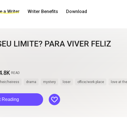
 a Writer
Writer Benefits
Download
SEU LIMITE? PARA VIVER FELIZ
4.8K
READ
heir/heiress
drama
mystery
loser
office/work place
love at the
like
t Reading