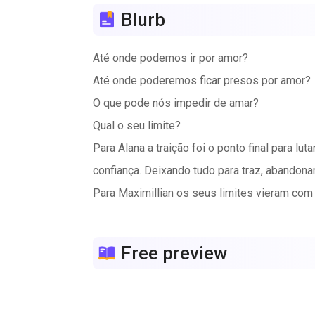
Blurb
Até onde podemos ir por amor?
Até onde poderemos ficar presos por amor?
O que pode nós impedir de amar?
Qual o seu limite?
Para Alana a traição foi o ponto final para l
confiança. Deixando tudo para traz, abandona
Para Maximillian os seus limites vieram com
maiores, ou as pessoas se afastaram, ou el
trouxe junto.
Free preview
Alana quer um recomeço, mas tem medo, senti 
Maximillian não acredita em nada e ninguém,
Será que eles irão se encontrar e desafiar os