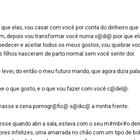
an, e juntos decifrar qual o limite para uma boa leitura.
 que elas, vou casar com você por conta do dinheiro que 
em, depois vou transformar você numa v@di@ pior que ela
bedecer e aceitar todos os meus gostos, vou quebrar você
 filhos nasceram de parto normal sem você sentir dor.

 levei, do então o meu futuro marido, que agora dizia pala
abe o que gosto, e o que vou fazer com você c@del@.

lhasse a cena pornogr@fic@ s@dic@ a minha frente.

sse quando abri a sala, estava com o seu m#mbr#o dentro
bres infelizes, uma amarrada no chão com um tipo de bol