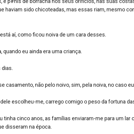
e p#nis de borracha nos seus orificios, nas suas costas 
ue haviam sido chicoteadas, mas essas riam, mesmo com
está aí, como ficou noiva de um cara desses.

, quando eu ainda era uma criança.

ias. 

se casamento, não pelo noivo, sim, pela noiva, no caso eu.
ia dele escolheu-me, carrego comigo o peso da fortuna das
 tinha cinco anos, as famílias enviaram-me para um lar 
 que disseram na época.
