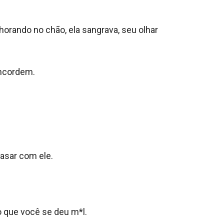
orando no chão, ela sangrava, seu olhar 
ncordem.

asar com ele.

o que você se deu m*l.
