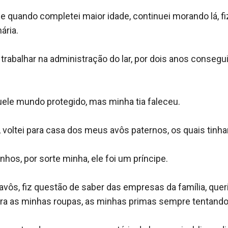
ue quando completei maior idade, continuei morando lá, fi
ria.

rabalhar na administração do lar, por dois anos consegui
quele mundo protegido, mas minha tia faleceu.

, voltei para casa dos meus avôs paternos, os quais tin
os, por sorte minha, ele foi um príncipe.

vôs, fiz questão de saber das empresas da família, quer
ara as minhas roupas, as minhas primas sempre tentando h