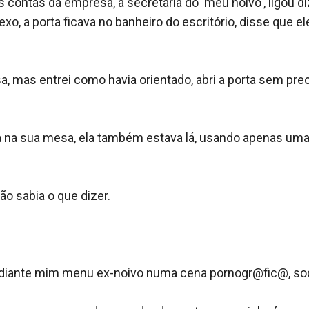
ontas da empresa, a secretária do 'meu noivo', ligou dize
exo, a porta ficava no banheiro do escritório, disse que e
esa, mas entrei como havia orientado, abri a porta sem 
a na sua mesa, ela também estava lá, usando apenas uma 
 sabia o que dizer.

er diante mim menu ex-noivo numa cena pornogr@fic@, s