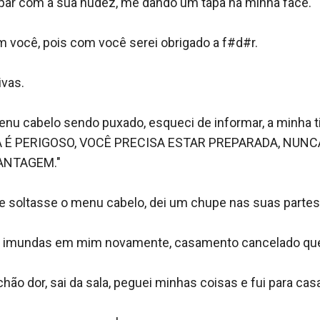
par com a sua nudez, me dando um tapa na minha face.

m você, pois com você serei obrigado a f#d#r.

vas.

nu cabelo sendo puxado, esqueci de informar, a minha ti
ORA É PERIGOSO, VOCÊ PRECISA ESTAR PREPARADA, NUNC
ANTAGEM."

 soltasse o menu cabelo, dei um chupe nas suas partes 
s imundas em mim novamente, casamento cancelado quer
hão dor, sai da sala, peguei minhas coisas e fui para casa