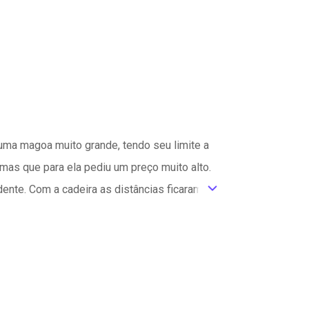
, uma magoa muito grande, tendo seu limite a
mas que para ela pediu um preço muito alto.
ente. Com a cadeira as distâncias ficaram
ic_default
não apenas na cadeira, mas em tudo que ela