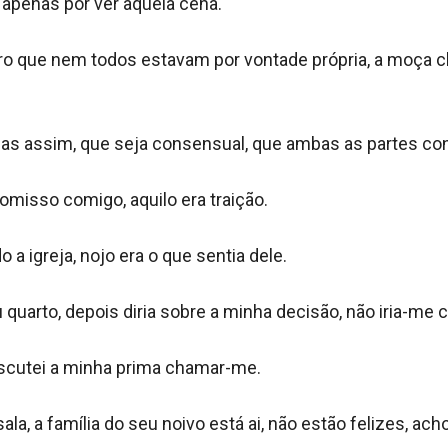
apenas por ver aquela cena.

aro que nem todos estavam por vontade própria, a moça ch
icas assim, que seja consensual, que ambas as partes co
misso comigo, aquilo era traição.

 igreja, nojo era o que sentia dele.

quarto, depois diria sobre a minha decisão, não iria-me c
cutei a minha prima chamar-me.

la, a família do seu noivo está ai, não estão felizes, ach