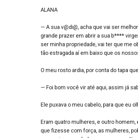
Venha conhecer a história de Alana e Maximilli
ALANA

— A sua v@di@, acha que vai ser melhor
grande prazer em abrir a sua b**** virg
ser minha propriedade, vai ter que me o
tão estragada aí em baixo que os nossos
O meu rosto ardia, por conta do tapa que
— Foi bom você vir até aqui, assim já s
Ele puxava o meu cabelo, para que eu o
Eram quatro mulheres, e outro homem, e
que fizesse com força, as mulheres, po