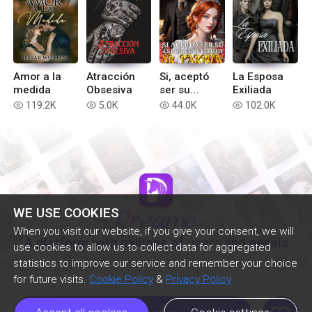
Amor a la
Atracción
Si, aceptó
La Esposa
medida
Obsesiva
ser su
Exiliada
esposa
119.2K
5.0K
44.0K
102.0K
read
read
read
read
sustituta
señor
Parrow
WE USE COOKIES
When you visit our website, if you give your consent, we will
A platform with millions of users and novels
use cookies to allow us to collect data for aggregated
statistics to improve our service and remember your choice
for future visits.
Cookie Policy
&
Privacy Policy