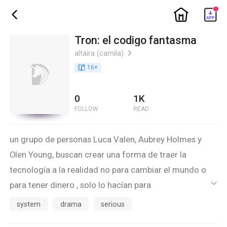
ic_home
ic_back
Tron: el codigo fantasma
altaira (camila)
ic_arrow_right
book_age
16
+
0
1K
FOLLOW
READ
un grupo de personas Luca Valen, Aubrey Holmes y
Olen Young, buscan crear una forma de traer la
tecnología a la realidad no para cambiar el mundo o
para tener dinero , solo lo hacían para
ic_default
entretenimiento,hasta que un descuido los obligó a
system
drama
serious
contratar a bill.