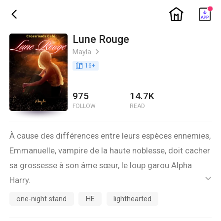
ic_home
ic_back
Lune Rouge
Mayla
ic_arrow_right
book_age
16
+
975
14.7K
FOLLOW
READ
À cause des différences entre leurs espèces ennemies,
Emmanuelle, vampire de la haute noblesse, doit cacher
sa grossesse à son âme sœur, le loup garou Alpha
Harry.
ic_default
Elle finit par se décider à le retrouver grâce au soutien
one-night stand
HE
lighthearted
sans faille de sa meilleure amie, Bianca.