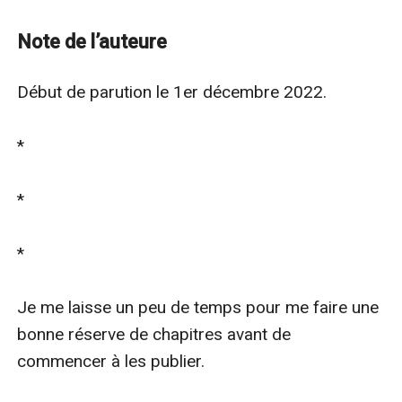
Cependant, leur union est considérée comme étant
contre nature et Rosy, leur enfant hybride, est menacée
Note de l’auteure
à cause de vieilles rancunes.
Comment les loups et les vampires parviendront-ils à
Début de parution le 1er décembre 2022.

un accord pour sauver Rosy ?
*

*

*

Je me laisse un peu de temps pour me faire une 
bonne réserve de chapitres avant de 
commencer à les publier. 
