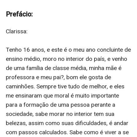
enredo?
Ele nascido em berço de ouro, uma família com
Prefácio:
tradição médica, e mulherengo, hoje dono da maior
rede de faculdade do país e hospitais, e nuca soube o
Clarissa:

que é passar por nenhuma dificuldade, a não ser as
pressões do pai.
Tenho 16 anos, e este é o meu ano concluinte de 
Iai, como vocês acham que esses dois vai se
ensino médio, moro no interior do país, e venho 
resolverem?.
de uma família de classe média, minha mãe é 
professora e meu pai?, bom ele gosta de 
caminhões. Sempre tive tudo de melhor, e eles 
me ensinaram que moral é muito importante 
para a formação de uma pessoa perante a 
sociedade, sabe morar no interior tem sua 
belezas, assim como suas dificuldades, é andar 
com passos calculados. Sabe como é viver a se 