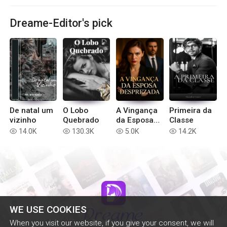
Dreame-Editor's pick
De natal um
O Lobo
A Vingança
Primeira da
vizinho
Quebrado
da Esposa
Classe
Desprezada
14.0K
130.3K
5.0K
14.2K
read
read
read
read
WE USE COOKIES
When you visit our website, if you give your consent, we will