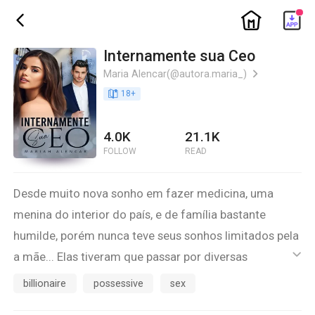
ic_home
ic_back
Internamente sua Ceo
Maria Alencar(@autora.maria_)
ic_arrow_right
book_age
18
+
4.0K
21.1K
FOLLOW
READ
Desde muito nova sonho em fazer medicina, uma
menina do interior do país, e de família bastante
humilde, porém nunca teve seus sonhos limitados pela
a mãe... Elas tiveram que passar por diversas
ic_default
dificuldades, e várias aprovações, porém sua
billionaire
possessive
sex
persistência é contínua....Querem saber o final desse