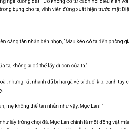
ngã xuống đất: "Cô không có tư cách nói điều kiện với ta
rong bụng cho ta, vĩnh viễn đừng xuất hiện trước mặt Diệ
ên càng tàn nhẫn bén nhọn, "Mau kéo cô ta đến phòng giả
ta, không ai có thể lấy đi con của ta."

nhưng rất nhanh đã bị hai gã vệ sĩ đuổi kịp, cánh tay cô
.

, mẹ không thể tàn nhẫn như vậy, Mục Lan! ”

ư lấy trứng chọi đá, Mục Lan chính là một động vật máu 