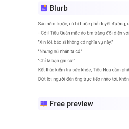
Blurb
Sáu năm trước, cô bị buộc phải tuyệt đường, rờ
- Cởi! Tiêu Quân mặc áo bm trắng đối diện với
"Xin lỗi, bác sĩ không có nghĩa vụ này."
"Nhưng nữ nhân ta có."
"Chỉ là bạn gái cũ!"
Kết thúc kiểm tra sức khỏe, Tiêu Nga cầm phiếu
Dứt lời, người đàn ông trực tiếp nhào tới, khô
Một đêm trôi qua, Tiểu Đồ nhìn căn phòng hỗn 
Free preview