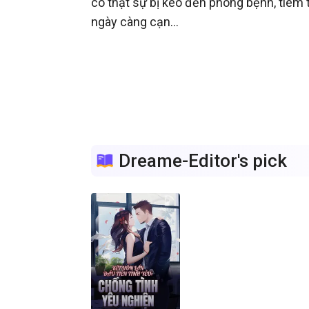
cô thật sự bị kéo đến phòng bệnh, tiêm 
ngày càng cạn...

Dreame-Editor's pick