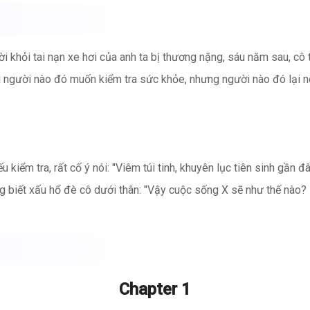
i khỏi tai nạn xe hơi của anh ta bị thương nặng, sáu năm sau, cô t
 người nào đó muốn kiểm tra sức khỏe, nhưng người nào đó lại nói:
 kiểm tra, rất cố ý nói: "Viêm túi tinh, khuyên lục tiên sinh gần đ
ng biết xấu hổ đè cô dưới thân: "Vậy cuộc sống X sẽ như thế nào? 
độn này, nhìn người nào đó: "Chú Lục, có phải chú phải chịu trác
Chapter 1