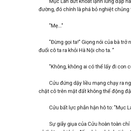
　　Mục Lan dứt khoát lạnh lùng đạp nàng 
đường, đó chính là phá bỏ nghiệt chủng t
　　"Mẹ..."

　　"Đừng gọi ta!" Giọng nói của bà trở n
đuổi cô ta ra khỏi Hà Nội cho ta. ”

　　"Không, không ai có thể lấy đi con của 
　　Cửu đứng dậy liều mạng chạy ra ngoài, 
chặt cô trên mặt đất không thể động đậy
　　Cửu bất lực phẫn hận hô to: "Mục Lan
　　Sự giãy giụa của Cửu hoàn toàn chỉ nh