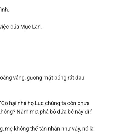
nh.

việc của Mục Lan.

hoáng váng, gương mặt bỏng rát đau 
Cô hại nhà họ Lục chúng ta còn chưa 
hông? Nằm mơ, phá bỏ đứa bé này đi!" 

, mẹ không thể tàn nhẫn như vậy, nó là 