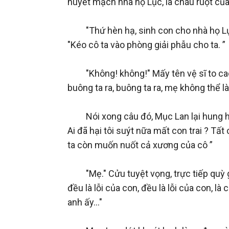
huyết mạch nhà họ Lục, là cháu ruột của
　　"Thứ hèn hạ, sinh con cho nhà họ Lục
"Kéo cô ta vào phòng giải phẫu cho ta. ”

　　"Không! không!" Mấy tên vệ sĩ to cao 
buông ta ra, buông ta ra, mẹ không thể l
　　Nói xong câu đó, Mục Lan lại hung hă
Ai đã hại tôi suýt nữa mất con trai ? Tất
ta còn muốn nuốt cả xương của cô ”

　　"Mẹ." Cửu tuyệt vọng, trực tiếp quỳ g
đều là lỗi của con, đều là lỗi của con, l
anh ấy..."
