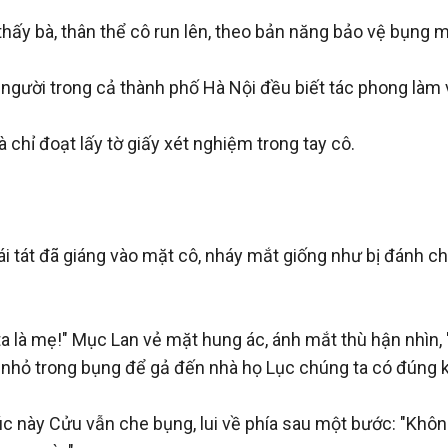
ấy bà, thân thể cô run lên, theo bản năng bảo vệ bụng mì
người trong cả thành phố Hà Nội đều biết tác phong làm 
hỉ đoạt lấy tờ giấy xét nghiệm trong tay cô.

i tát đã giáng vào mặt cô, nháy mắt giống như bị đánh c
là mẹ!" Mục Lan vẻ mặt hung ác, ánh mắt thù hận nhìn, "
 nhỏ trong bụng để gả đến nhà họ Lục chúng ta có đúng k
 này Cửu vẫn che bụng, lui về phía sau một bước: "Không