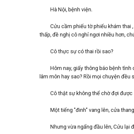
　　Hà Nội, bệnh viện.

　　Cửu cầm phiếu tờ phiếu khám thai , tr
thấp, đề nghị cô nghỉ ngơi nhiều hơn, chú
　　Cô thực sự có thai rồi sao?

　　Hôm nay, giấy thông báo bệnh tình chu
lâm môn hay sao? Rồi mọi chuyện đều sẽ
　　Cô thật sự không thể chờ đợi được m
　　Một tiếng "đinh" vang lên, cửa thang
　　Nhưng vừa ngẩng đầu lên, Cửu lại đố