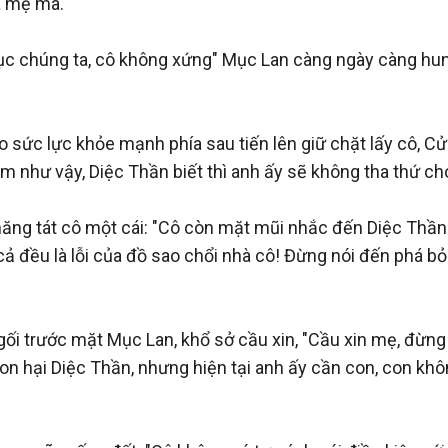
 mẹ mà. "

 chúng ta, cô không xứng" Mục Lan càng ngày càng hung á
sức lực khỏe mạnh phía sau tiến lên giữ chặt lấy cô, Cửu
àm như vậy, Diệc Thần biết thì anh ấy sẽ không tha thứ ch
ng tát cô một cái: "Cô còn mặt mũi nhắc đến Diệc Thần? 
 cả đều là lỗi của đồ sao chổi nhà cô! Đừng nói đến phá bỏ
ối trước mặt Mục Lan, khổ sở cầu xin, "Cầu xin mẹ, đừng 
à con hại Diệc Thần, nhưng hiện tại anh ấy cần con, con khôn