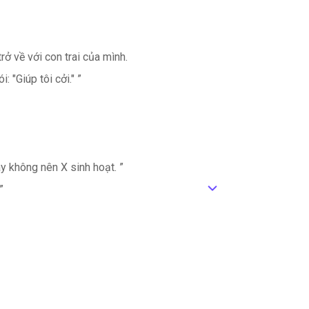
rở về với con trai của mình.
 "Giúp tôi cởi." ”
ây không nên X sinh hoạt. ”
”
ic_default
h nhiệm với mẹ tôi không? ”