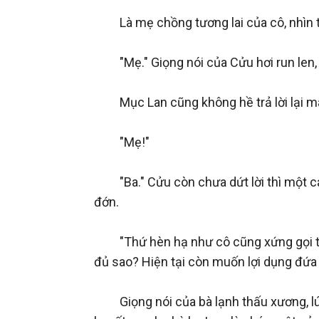
　　Là mẹ chồng tương lai của cô, nhìn th
　　"Mẹ." Giọng nói của Cửu hơi run len, 
　　Mục Lan cũng không hề trả lời lại mà c
　　"Mẹ!"

　　"Ba." Cửu còn chưa dứt lời thì một cá
đớn.

　　"Thứ hèn hạ như cô cũng xứng gọi ta 
đủ sao? Hiện tại còn muốn lợi dụng đứa
　　Giọng nói của bà lạnh thấu xương, lúc