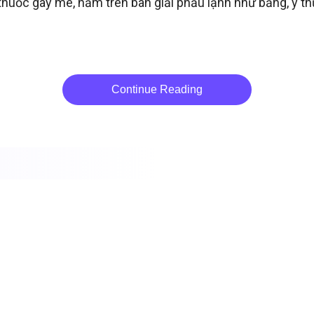
thuốc gây mê, nằm trên bàn giải phẫu lạnh như băng, ý th
Continue Reading