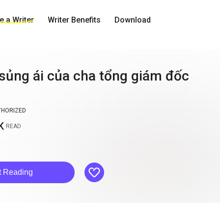
 a Writer
Writer Benefits
Download
sủng ái của cha tổng giám đốc
THORIZED
K
READ
like
t Reading