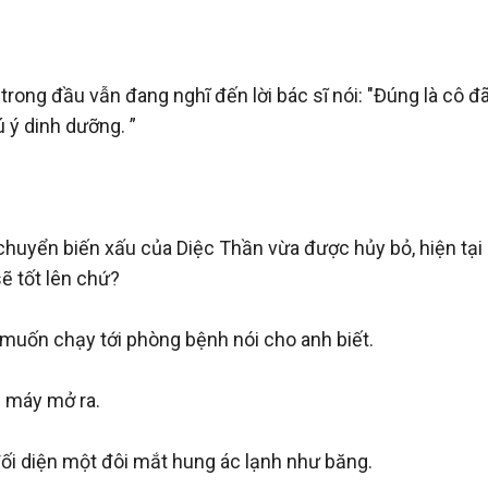
ong đầu vẫn đang nghĩ đến lời bác sĩ nói: "Đúng là cô đ
 ý dinh dưỡng. ”

yển biến xấu của Diệc Thần vừa được hủy bỏ, hiện tại cô
 tốt lên chứ?

uốn chạy tới phòng bệnh nói cho anh biết.

 máy mở ra.

i diện một đôi mắt hung ác lạnh như băng.
