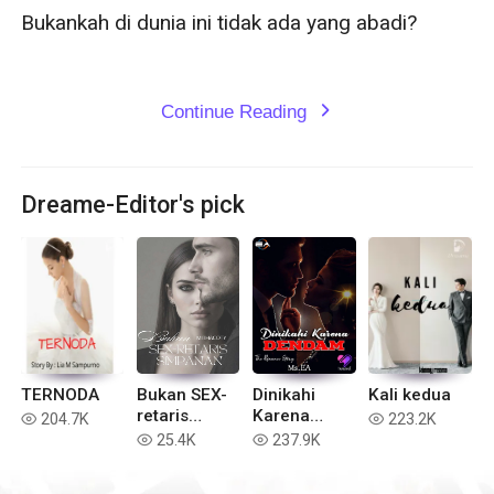
Bukankah di dunia ini tidak ada yang abadi?

Continue Reading
expand_more
Dreame-Editor's pick
TERNODA
Bukan SEX-
Dinikahi
Kali kedua
retaris
Karena
204.7K
223.2K
read
read
Simpanan
Dendam
25.4K
237.9K
read
read