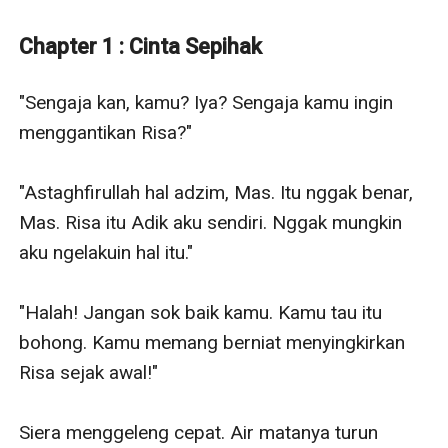
almarhum.
Siera yang bingung kenapa ada orang yang begitu
Chapter 1 : Cinta Sepihak
mirip dengan almarhum mantan suaminya. dan yang
lebih membingungkan lagi, dia ragu akan perasaannya.
"Sengaja kan, kamu? Iya? Sengaja kamu ingin 
Benarkah dia telah melupakan mantan suaminya dan
menggantikan Risa?"

jatuh cinta lagi pada pria itu, ataukah perasaannya
pada pria itu hanya diakibatkan wajahnya yang mirip
"Astaghfirullah hal adzim, Mas. Itu nggak benar, 
dengan cintanya di masa lalu.
Mas. Risa itu Adik aku sendiri. Nggak mungkin 
Pict : Pinterest
aku ngelakuin hal itu."

Design by : Canva
Edit by : Nayla Fitri
"Halah! Jangan sok baik kamu. Kamu tau itu 
bohong. Kamu memang berniat menyingkirkan 
Risa sejak awal!"

Siera menggeleng cepat. Air matanya turun 