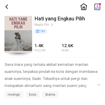
ic_home
ic_back
Hati yang Engkau Pilih
Nayla Fitri
ic_arrow_right
book_age
18
+
1.4K
12.6K
FOLLOW
READ
Siera Inara yang terluka akibat kematian mantan
suaminya, terpaksa pindah ke kota dengan membawa
anak suaminya, Saski. Tekadnya untuk pergi dan
melupakan almarhum sang mantan suami yang banyak
ic_default
menyakitinya seketika musnah ketika bertemu dengan
revenge
boss
drama
Digo Zayden, seorang pria yang begitu mirip dengan