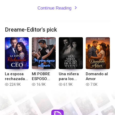
Continue Reading
expand_more
Dreame-Editor's pick
La esposa
MI POBRE
Una niñera
Domando al
rechazada
ESPOSO
para los
Amor
del ceo
MILLONARIO
hijos del
224.9K
16.9K
61.9K
7.0K
read
read
read
read
mafioso