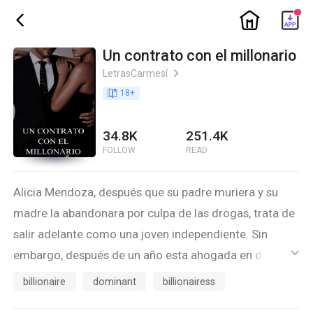
ic_home
ic_back
Un contrato con el millonario
LetrasCarmesí
ic_arrow_right
book_age
18
+
34.8K
251.4K
FOLLOW
READ
Alicia Mendoza, después que su padre muriera y su
madre la abandonara por culpa de las drogas, trata de
salir adelante como una joven independiente. Sin
embargo, después de un año esta ahogada en deudas.
ic_default
Un día un cliente de la cafetería donde trabajaba le
billionaire
dominant
billionairess
propone firmar un contrato para tener sexo a cambio