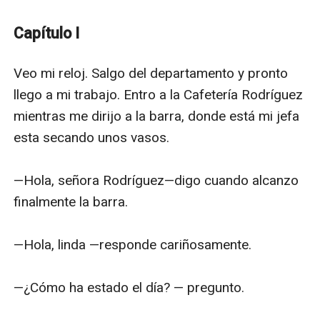
de ayudarla con sus problemas financieros. Ella al
comienzo no acepta, pero el destino la obligara
Capítulo I
hacerlo.
Veo mi reloj. Salgo del departamento y pronto 
Alessandro, no busca una relación seria, no cree en el
llego a mi trabajo. Entro a la Cafetería Rodríguez 
amor. Pero ambos protagonistas no podrán evitar
mientras me dirijo a la barra, donde está mi jefa 
enamorarse. No obstante, él no aceptará sus
esta secando unos vasos. 

sentimientos lo que provocará que Alicia tome una
decisión dolorosa ¿Quieres descubrir que pasara? Te
—Hola, señora Rodríguez—digo cuando alcanzo 
invito a leer esta historia.
finalmente la barra. 

—Hola, linda —responde cariñosamente. 

—¿Cómo ha estado el día? — pregunto. 
