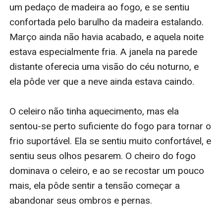
A jornada de Caitlin e Caleb os leva para um
redemoinho de locais históricos—desde o Hudson
Valley até Salem, e ao coração da Boston histórica—o
local exato onde bruxas foram enforcadas no monte
de Boston Common. Por que estes locais são tão
importantes para a raça dos vampiros? E o que eles
têm a ver com a descendência de Caitlin, e com o que
ela está se tornando?
Mas eles podem nem chegar lá. O amor de Caitlin e
Caleb está crescendo. E o seu romance p******o pode
destruir tudo o que eles desejam conquistar...
“AMADA, o segundo livro da série Memórias de um