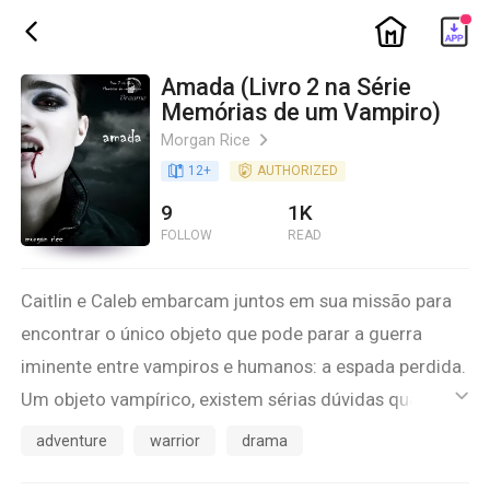
ic_home
ic_back
Amada (Livro 2 na Série
Memórias de um Vampiro)
Morgan Rice
ic_arrow_right
book_age
12
+
detail_authorized
AUTHORIZED
9
1K
FOLLOW
READ
Caitlin e Caleb embarcam juntos em sua missão para
encontrar o único objeto que pode parar a guerra
iminente entre vampiros e humanos: a espada perdida.
Um objeto vampírico, existem sérias dúvidas quanto à
ic_default
sua existência.
adventure
warrior
drama