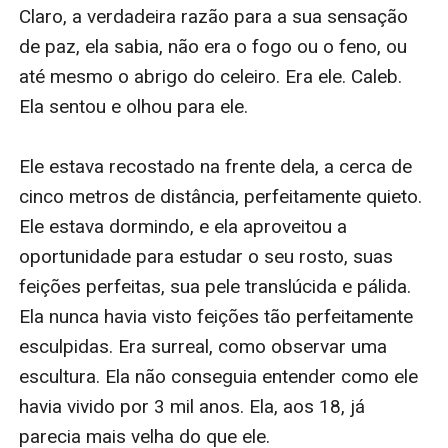
Vampiro, é tão bom quanto o primeiro,
TRANSFORMADA, e está cheio de ação, romance,
aventura e suspense. Este livro é uma ótima adição à
esta série e deixará você querendo mais de Morgan
Rice. Se você amou o primeiro livro, agarre este e se
apaixone novamente.”
--Vampirebooksite.com
“A série MEMÓRIAS DE UM VAMPIRO tem um ótimo
enredo, e AMADA em particular foi o tipo de livro que
você não consegue largar à noite. O final criou um
suspense tão espetacular que você irá querer comprar
o próximo livro imediatamente, só para ver o que
acontece. Como você pode ver, este livro foi um
grande passo para a série e recebe um A sólido.”