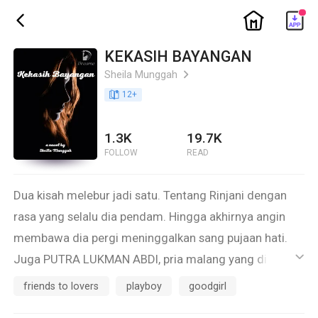
ic_home
ic_back
KEKASIH BAYANGAN
Sheila Munggah
ic_arrow_right
book_age
12
+
1.3K
19.7K
FOLLOW
READ
Dua kisah melebur jadi satu. Tentang Rinjani dengan
rasa yang selalu dia pendam. Hingga akhirnya angin
membawa dia pergi meninggalkan sang pujaan hati.
Juga PUTRA LUKMAN ABDI, pria malang yang dihantui
ic_default
penyesalan dari malam ke malam.
friends to lovers
playboy
goodgirl
Salahnya dia terlambat menyadari, gadis yang selalu