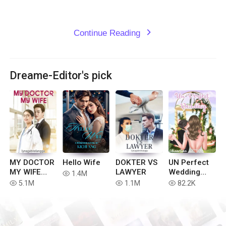
Continue Reading
expand_more
Dreame-Editor's pick
MY DOCTOR
Hello Wife
DOKTER VS
UN Perfect
MY WIFE
LAWYER
Wedding
1.4M
read
(Indonesia)
[Indonesia]
5.1M
1.1M
82.2K
read
read
read