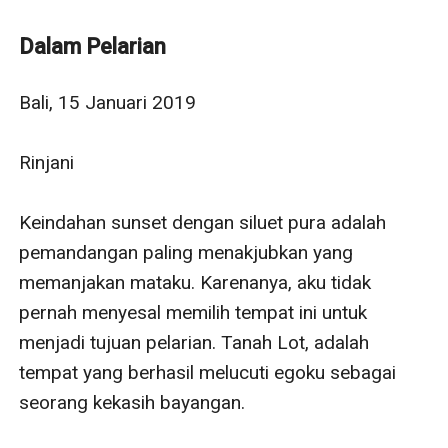
ada untuknya adalah cinta sejati yang Tuhan kirim
untuk melengkapi hidup.
Dalam Pelarian
Sanggupkah Putra menemukan kembali purnama yang
telah hilang?
Bali, 15 Januari 2019

Mampukah dia hidup ketika separuh napasnya pergi
entah kemana? Dan mampukah Rinjani menerima
Rinjani

Putra kala takdir mempertemukan mereka kembali?
Keindahan sunset dengan siluet pura adalah 
pemandangan paling menakjubkan yang 
memanjakan mataku. Karenanya, aku tidak 
pernah menyesal memilih tempat ini untuk 
menjadi tujuan pelarian. Tanah Lot, adalah 
tempat yang berhasil melucuti egoku sebagai 
seorang kekasih bayangan.
