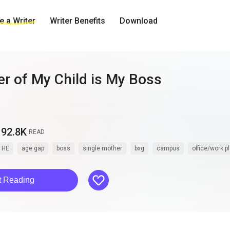
 a Writer
Writer Benefits
Download
er of My Child is My Boss
92.8K
READ
HE
age gap
boss
single mother
bxg
campus
office/work p
like
t Reading