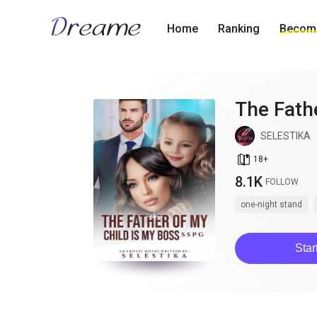
Home
Ranking
Become
The Fath
SELESTIKA
book_age
18
+
8.1K
FOLLOW
one-night stand
Star