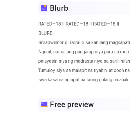
Blurb
RATED—18 ‼️ RATED—18 ‼️ RATED—18 ‼️
BLURB:
Breadwinner si Doralie sa kanilang magkapatid
Ngunit, nasira ang pangarap niya para sa mga 
palayasin siya ng madrasta niya sa sarili nilan
Tumuloy siya sa malapit na tiyahin, at doon n
siya kasama ng apat na taong gulang na anak 
ang trabaho niya, kundi ay magiging yaya siya
Inutusan siya ng ama nitong si Don Gabri na a
Free preview
nagkaroon ito erectile dysfunction kapalit n
Ngunit, haplos pa lang ni Diego Mahoten ay na
Kaya, malaking palaisipan kung si Diego ba a