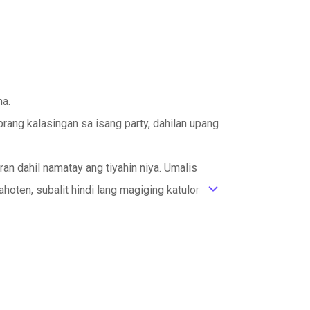
ma.
brang kalasingan sa isang party, dahilan upang
ran dahil namatay ang tiyahin niya. Umalis
hoten, subalit hindi lang magiging katulong
ic_default
asan ng arí na si Diego Mahoten.
ay ang katigasan ng pagkalalakí nito dahil
 anak.
g nakatalík niya apat na taon ng nakararaan.