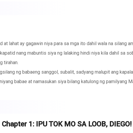
 at lahat ay gagawin niya para sa mga ito dahil wala na silang a
kapatid nang mabuntis siya ng lalaking hindi niya kila dahil sa so
g tirahan.
agsilang ng babaeng sanggol, subalit, sadyang malupit ang kapala
niyang babae at namasukan siya bilang katulong ng pamilyang Ma
 ng lalaking naka–wheelchair, ubod ng suplado at hindi na tinitig
kitin at gapangin niya si Diego upang manumbalik at muling mabuh
g house and lot, kaya naman agad siyang pumayag para sa kanyang
gimbal na siya dahil ganitong–ganito rin ang paghaplos ng lalakin
Chapter 1: IPU TOK MO SA LOOB, DIEGO!
ng ama ng anak niya?