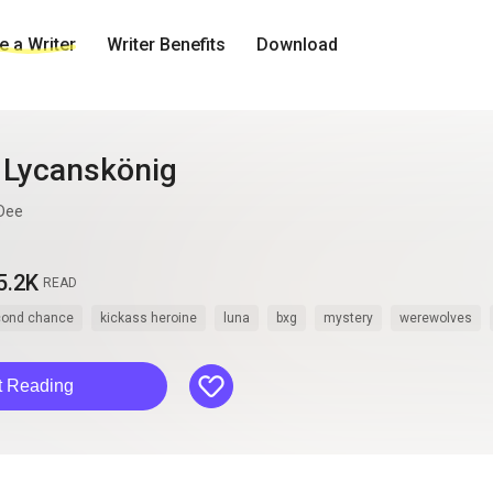
 a Writer
Writer Benefits
Download
 Lycanskönig
Dee
5.2K
READ
cond chance
kickass heroine
luna
bxg
mystery
werewolves
like
t Reading