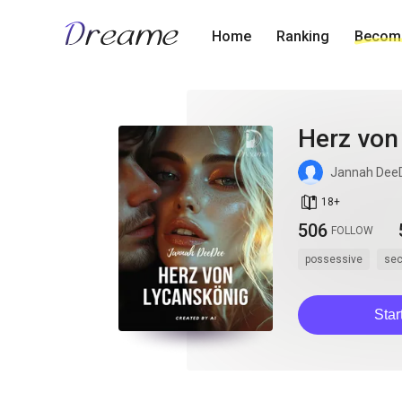
Home
Ranking
Become
Herz von
Jannah Dee
book_age
18
+
506
FOLLOW
possessive
se
Star