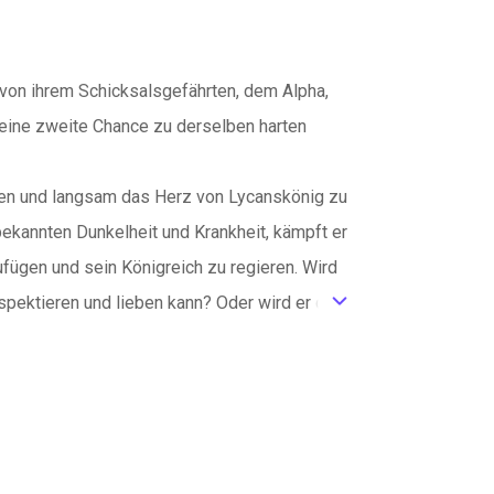
von ihrem Schicksalsgefährten, dem Alpha,
d eine zweite Chance zu derselben harten
fnen und langsam das Herz von Lycanskönig zu
bekannten Dunkelheit und Krankheit, kämpft er
fügen und sein Königreich zu regieren. Wird
pektieren und lieben kann? Oder wird er der
ic_default