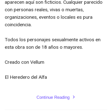
aparecen aquí son ficticios. Cualquier parecido 
con habilidades para formar parejas) y un elenco
con personas reales, vivas o muertas, 
entero de criaturas sobrenaturales adorables. Estas
organizaciones, eventos o locales es pura 
novelas INDEPENDIENTE son parte de la serie "El
coincidencia.

hombre oso multimillonario" que se puede leer en
cualquier orden. No tienen finales de suspenso y cada
Todos los personajes sexualmente activos en 
historia termina como se debe: con un “felices para
esta obra son de 18 años o mayores.

siempre”.
Creado con Vellum

El Heredero del Alfa

Continue Reading
expand_more