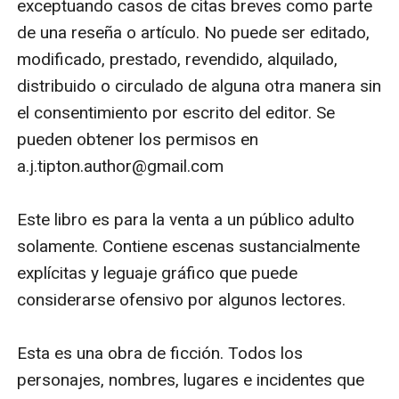
exceptuando casos de citas breves como parte 
osos, meseras de barra sobrenaturales que interfieren,
de una reseña o artículo. No puede ser editado, 
un entrenamiento mágico explosivo y un romance en
modificado, prestado, revendido, alquilado, 
el trabajo tan caliente que derretirá hasta al corazón
distribuido o circulado de alguna otra manera sin 
más frío. La Flama de Navidad del Alfa: Este romance
el consentimiento por escrito del editor. Se 
paranormal para adultos incluye a hadas valientes, un
pueden obtener los permisos en 
caliente juego de póker de prendas y un romance con
a.j.tipton.author@gmail.com

un bombero demasiado caliente para soportar. Este
romance paranormal para adultos incluye a sexy
Este libro es para la venta a un público adulto 
transformistas, magia explosiva y un lugar de trabajo
solamente. Contiene escenas sustancialmente 
tan caliente que derretirá el corazón más
explícitas y leguaje gráfico que puede 
frío. Sucediendo en el mismo mundo que la serie "Su
considerarse ofensivo por algunos lectores.

vikingo elemental", la serie "El hombre oso
multimillonario" incluye personajes tan memorables
Esta es una obra de ficción. Todos los 
como Lola (la misteriosa mesera del bar sobrenatural
personajes, nombres, lugares e incidentes que 
que sabe más de lo que jamás dirá), Audrey (una bruja