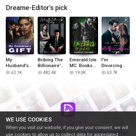
Dreame-Editor's pick
My
Bribing The
Emerald Isle
I'm
Husband's
Billionaire's
MC: Books
Divorcing
Affair, My
Revenge
1-6
with You, Mr
62.1K
482.4K
19.0K
63.7K
read
read
read
read
Anniversary
Billionaire!
Gift
WE USE COOKIES
When you visit our website, if you give your consent, we will
A platform with millions of users and novels
use cookies to allow us to collect data for aggregated