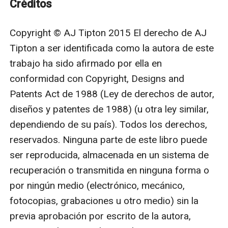
Créditos
increíbles. Cuando sus caminos chocan, el efecto es
delicioso. Esta novela incluye a mujeres atrevidas con
Copyright © AJ Tipton 2015 El derecho de AJ 
curvas, platillos que te harán babear, ataques
Tipton a ser identificada como la autora de este 
emocionantes de osos y un amor tan caliente que
trabajo ha sido afirmado por ella en 
vibra. Las parejas de los Alfa: Cleo es una Alfa y
conformidad con Copyright, Designs and 
directora de su propia compañía extremadamente
Patents Act de 1988 (Ley de derechos de autor, 
exitosa. Titus y Connor son dueños de un rancho
diseños y patentes de 1988) (u otra ley similar, 
santuario para criaturas sobrenaturales. Cuando Cleo
dependiendo de su país). Todos los derechos, 
se queda varada en su rancho, las chispas literalmente
reservados. Ninguna parte de este libro puede 
vuelan. Esta novela vibrante para lectores maduros
ser reproducida, almacenada en un sistema de 
involucra una revolcada en la paja (literalmente),
recuperación o transmitida en ninguna forma o 
hombres mojados y sensuales apagando fuegos y un
por ningún medio (electrónico, mecánico, 
amor que es mágico por el poder de tres. El dominio
fotocopias, grabaciones u otro medio) sin la 
del Alfa: Este romance paranormal para adultos
previa aprobación por escrito de la autora, 
incluye a personas sensuales que se transforman en