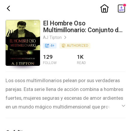
ic_home
ic_back
El Hombre Oso
Multimillonario: Conjunto de
Cuatro Libros de Romance
AJ Tipton
ic_arrow_right
del Alfa
book_age
4
+
detail_authorized
AUTHORIZED
129
1K
FOLLOW
READ
Los osos multimillonarios pelean por sus verdaderas
parejas. Esta serie llena de acción combina a hombres
fuertes, mujeres seguras y escenas de amor ardientes
en un mundo mágico multidimensional que provoca a
ic_default
los sentidos. El heredero del Alfa: Orson está huyendo
del compromiso. Casey solo quiere cocinar platillos