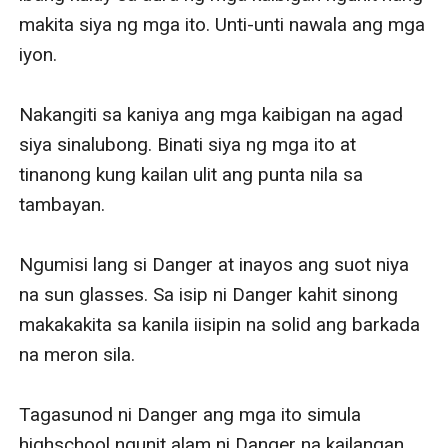
makita siya ng mga ito. Unti-unti nawala ang mga 
iyon. 

Nakangiti sa kaniya ang mga kaibigan na agad 
siya sinalubong. Binati siya ng mga ito at 
tinanong kung kailan ulit ang punta nila sa 
tambayan. 

Ngumisi lang si Danger at inayos ang suot niya 
na sun glasses. Sa isip ni Danger kahit sinong 
makakakita sa kanila iisipin na solid ang barkada 
na meron sila. 

Tagasunod ni Danger ang mga ito simula 
highschool ngunit alam ni Danger na kailangan 