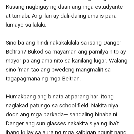
Kusang nagbigay ng daan ang mga estudyante 
at tumabi. Ang ilan ay dali-daling umalis para 
lumayo sa lalaki. 

Sino ba ang hindi nakakakilala sa isang Danger 
Beltran? Bukod sa mayaman ang pamilya nito ay 
mayor pa ang ama nito sa kanilang lugar. Walang 
sino 'man tao ang pwedeng mangmaliit sa 
tagapagmana ng mga Beltran. 

Humakbang ang binata at parang hari itong 
naglakad patungo sa school field. Nakita niya 
doon ang mga barkada— sandaling binaba ni 
Danger ang sun glasses nakakita siya ng iba't 
ibang kulay sa aura ng mga kaibigan ngunit nang 