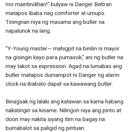
Napatigil si Danger matapos makita ang pamilyar na
mo maintindihan!" bulyaw ni Danger Beltran 
mga tingin sa kaniya. Kasama doon ang pandidiri at
matapos ibaba nag comforter at umupo. 
pangmamaliit sa kaniya.
Tiningnan niya ng masama ang butler na 
Nagdilim ang mukha ni Danger at tiningnan si Lucius
napalunok na lang. 

na balewalang kinuha ang mga gamit niya.
"Difabio— pumunta ka sa police station. Pwede mo sila
"Y-Young master— mahigpit na binilin ni mayor 
kasuhan," ani ng isa sa mga kaklase ni Lucius na siyang
na gisingin kayo para pumasok," ani ng butler na 
tumawag sa mga teacher.
may takot sa expression. Agad na lumabas ang 
"Sayang lang ang oras," bulong ni Lucius at nilingon si
butler matapos dumampot ni Danger ng alarm 
Danger na ilang metro ang layo sa kinatatayuan niya.
clock na ibabato dapat sa kawawang butler. 

"Ang mga ganitong bagay hindi dapat pinag-
aaksayahan ng oras at bini-bigdeal," sagot ni Lucius.
Binagsak ng lalaki ang katawan sa kama habang 
Biglang lumamig ang hangin matapos magtama ang
nakatingin sa kisame. Nilingon niya ang pinto at 
mata ni Danger ay Lucius.
doon may nakita siyang itim na bagay na 
Naiyukom ni Danger ang kamao. In some reason
bumabalot sa paligid ng pintuan. 
