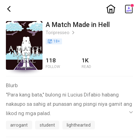
ic_home
ic_back
A Match Made in Hell
Toripresseo
ic_arrow_right
book_age
18
+
118
1K
FOLLOW
READ
Blurb
"Para kang bata," bulong ni Lucius Difabio habang
nakaupo sa sahig at punasan ang pisngi niya gamit ang
likod ng mga palad.
ic_default
Natawa si Lucius at tiningnan si Danger Beltran na
arrogant
student
lighthearted
kasalukuyang madilim ang mukha. Napatigil din ang