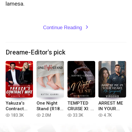
lamesa.

Continue Reading
expand_more
Dreame-Editor's pick
Yakuza's
One Night
TEMPTED
ARREST ME
Contract
Stand (R18-
CRUISE XI: A
IN YOUR
Wife [ SPG ]
Tagalog)
NIGHT OF
HEART
183.3K
2.0M
33.3K
4.7K
read
read
read
read
LUST
Mr.Sergeant