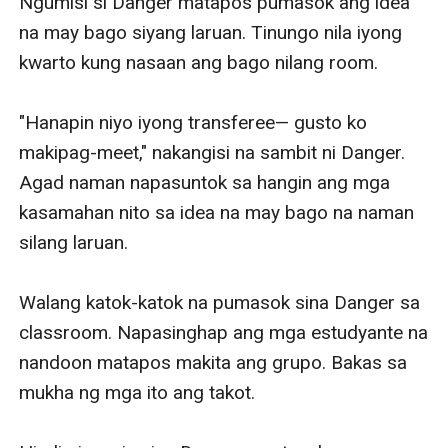
Ngumisi si Danger matapos pumasok ang idea 
na may bago siyang laruan. Tinungo nila iyong 
kwarto kung nasaan ang bago nilang room. 

"Hanapin niyo iyong transferee— gusto ko 
makipag-meet," nakangisi na sambit ni Danger. 
Agad naman napasuntok sa hangin ang mga 
kasamahan nito sa idea na may bago na naman 
silang laruan. 

Walang katok-katok na pumasok sina Danger sa 
classroom. Napasinghap ang mga estudyante na 
nandoon matapos makita ang grupo. Bakas sa 
mukha ng mga ito ang takot. 
