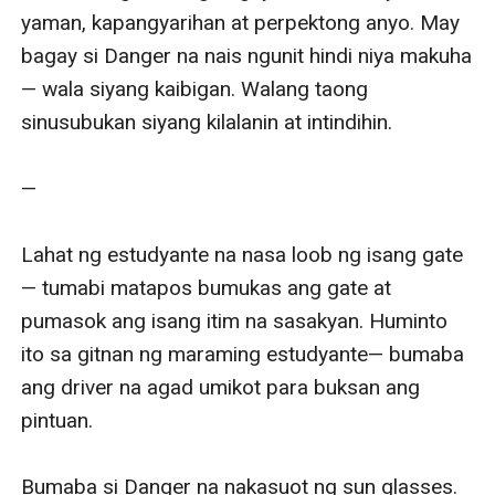
yaman, kapangyarihan at perpektong anyo. May 
bagay si Danger na nais ngunit hindi niya makuha
— wala siyang kaibigan. Walang taong 
sinusubukan siyang kilalanin at intindihin. 

—

Lahat ng estudyante na nasa loob ng isang gate
— tumabi matapos bumukas ang gate at 
pumasok ang isang itim na sasakyan. Huminto 
ito sa gitnan ng maraming estudyante— bumaba 
ang driver na agad umikot para buksan ang 
pintuan. 

Bumaba si Danger na nakasuot ng sun glasses. 