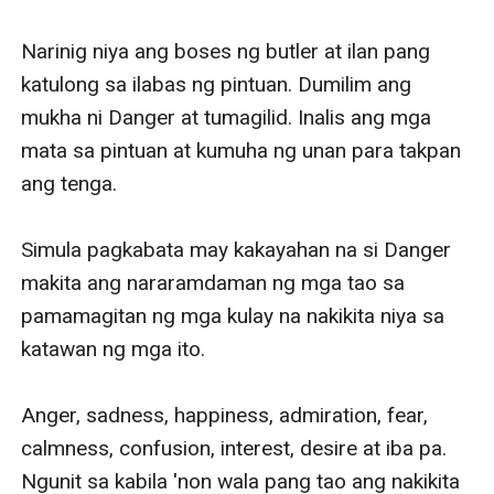
kinaayawan ni Danger si Lucius— pakiramdam niya ay
hindi siya nakakahinga kapag nasa paligid si Lucius.
Narinig niya ang boses ng butler at ilan pang 
Mula sa tingin at salita nito ay tumatagos sa kaluluwa
katulong sa ilabas ng pintuan. Dumilim ang 
at pagkatao niya.
mukha ni Danger at tumagilid. Inalis ang mga 
"f**k off, Lucius."
mata sa pintuan at kumuha ng unan para takpan 
ang tenga. 

Simula pagkabata may kakayahan na si Danger 
makita ang nararamdaman ng mga tao sa 
pamamagitan ng mga kulay na nakikita niya sa 
katawan ng mga ito. 

Anger, sadness, happiness, admiration, fear, 
calmness, confusion, interest, desire at iba pa. 
Ngunit sa kabila 'non wala pang tao ang nakikita 