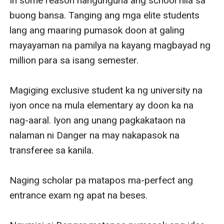
In some reason nangunguna ang school nila sa 
buong bansa. Tanging ang mga elite students 
lang ang maaring pumasok doon at galing 
mayayaman na pamilya na kayang magbayad ng 
million para sa isang semester. 

Magiging exclusive student ka ng university na 
iyon once na mula elementary ay doon ka na 
nag-aaral. Iyon ang unang pagkakataon na 
nalaman ni Danger na may nakapasok na 
transferee sa kanila. 

Naging scholar pa matapos ma-perfect ang 
entrance exam ng apat na beses. 
