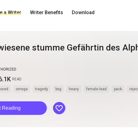
 a Writer
Writer Benefits
Download
wiesene stumme Gefährtin des Alp
THORIZED
6.1K
READ
roved
omega
tragedy
bxg
heavy
female lead
pack
reje
like
t Reading