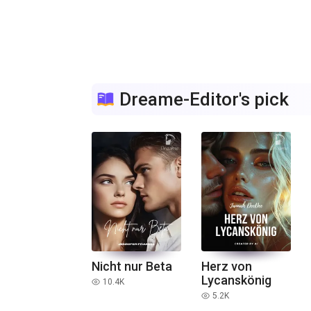
Dreame-Editor's pick
Nicht nur Beta
Herz von
Lycanskönig
10.4K
read
5.2K
read