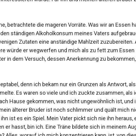
che, betrachtete die mageren Vorräte. Was wir an Essen 
r den ständigen Alkoholkonsum meines Vaters aufgebraucht
enigen Zutaten eine anständige Mahlzeit zuzubereiten. Au
re würde er wegwerfen und mich als zu fett zum Essen b
Vater in dem Versuch, dessen Anerkennung zu bekommen,
tabel, denn ich bekam nur ein Grunzen als Antwort, als i
lte. Es waren so viele und ich zuckte zusammen, als ich
nach Hause gekommen, was nicht ungewöhnlich ist, und ic
mein älterer Bruder ist noch schlimmer und quält mich ni
n ist es ein Spiel. Mein Vater pickt sich nie ihn heraus, 
n er hasst, bin ich. Eine Träne bildete sich in meinem Au
? Alles, worauf ich mich konzentrieren kann, ist, von 