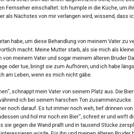
 Fernseher einschaltet. Ich humple in die Küche, um ihm
 er als Nächstes von mir verlangen wird, wissend, dass i
 getan habe, um diese Behandlung von meinem Vater zu ve
rtlich macht. Meine Mutter starb, als sie mich als klein
 von meinem Vater und sogar meinem älteren Bruder Dam
ge oder tue, bringt sie zum Aufhören, und ich habe längst
ch am Leben, wenn es mich nicht gäbe.

n“, schnappt mein Vater von seinem Platz aus. Die Bierfl
 während ich bei seinem harschen Ton zusammenzucke. Ic
er noch darauf. Es tut immer noch weh, tief drinnen von
essen und hol mir noch ein Bier“, schreit er und wirft di
ls sie gegen die Wand prallt und in tausend Stücke zerspli
 interessieren würde. Für ihn und meinen älteren Bruder b