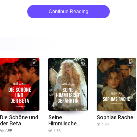
Continue Reading
Die Schöne und
Seine
Sophias Rache
der Beta
Himmlische
5.9K
read
Gefährtin
7.8K
1.1K
read
read