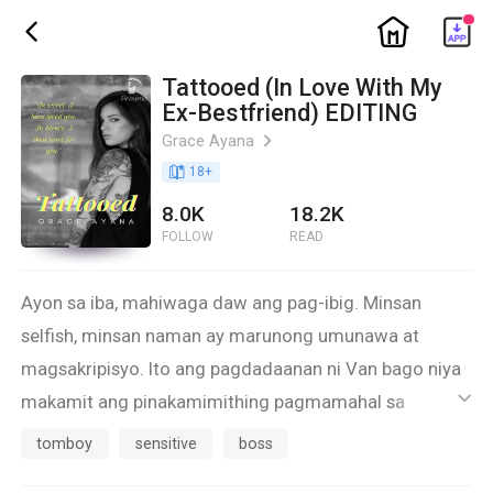
ic_home
ic_back
Tattooed (In Love With My
Ex-Bestfriend) EDITING
Grace Ayana
ic_arrow_right
book_age
18
+
8.0K
18.2K
FOLLOW
READ
Ayon sa iba, mahiwaga daw ang pag-ibig. Minsan
selfish, minsan naman ay marunong umunawa at
magsakripisyo. Ito ang pagdadaanan ni Van bago niya
makamit ang pinakamimithing pagmamahal sa
ic_default
lalaking tanging nagpatibok, nagpapatibok at
tomboy
sensitive
boss
magpapatibok ng kanyang puso.