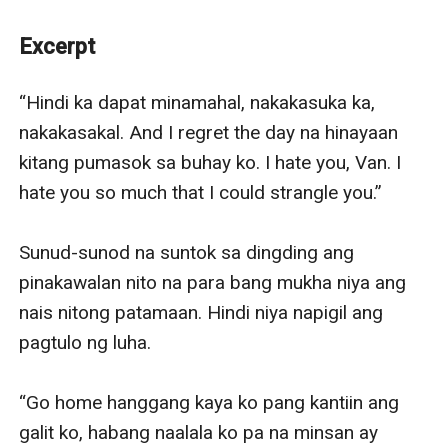
Excerpt
“Hindi ka dapat minamahal, nakakasuka ka, 
nakakasakal. And I regret the day na hinayaan 
kitang pumasok sa buhay ko. I hate you, Van. I 
hate you so much that I could strangle you.” 

Sunud-sunod na suntok sa dingding ang 
pinakawalan nito na para bang mukha niya ang 
nais nitong patamaan. Hindi niya napigil ang 
pagtulo ng luha. 

“Go home hanggang kaya ko pang kantiin ang 
galit ko, habang naalala ko pa na minsan ay 