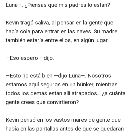
de la ficción para jóvenes adultos devorarán esta
última obra de Rice y pedirán más”.
–The Wanderer, A Literary Journal (sobre El despertar
de los dragones)
El libro#3 estará pronto disponible.
También están disponibles muchas series de fantasía
de Morgan Rice, incluida LA SENDA DE LOS HÉROES
(LIBRO#1 EN EL ANILLO DEL HECHICERO), ¡una
descarga gratuita con cerca de 1.300 críticas de cinco
estrellas!