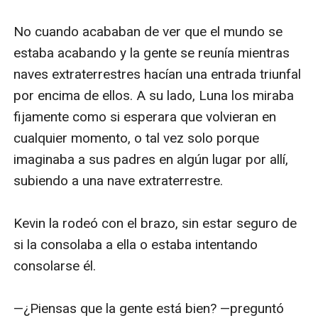
mundo. Pero ¿hay tiempo? ¿Qué debe hacer?
¿Y qué tienen pensado hacer los extraterrestres a
continuación?
“Llena de acción… La escritura de Rice es de buna
calidad y el argumento es intrigante.
–Publishers Weekly, sobre La senda de los héroes
“Una novela de fantasía superior… Una ganadora
recomendada para aquellos a los que les guste la
literatura de fantasía épica avivada por jóvenes
protagonistas adultos creíbles”.
–Midwest Book Review, sobre La senda de los héroes
“Una novela de fantasía llena de acción que seguro
que satisfará a los fans de las anteriores novelas de
Morgan Rice, junto con los fans de obras como EL
CICLO DEL LEGADO de Christopher Paolini… Los fans