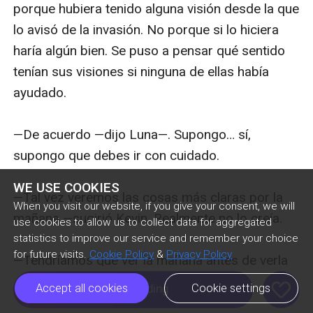
WE USE COOKIES
When you visit our website, if you give your consent, we will
use cookies to allow us to collect data for aggregated
statistics to improve our service and remember your choice
for future visits.
Cookie Policy
&
Privacy Policy
like
Accept all cookies
Cookie settings
Free Reading