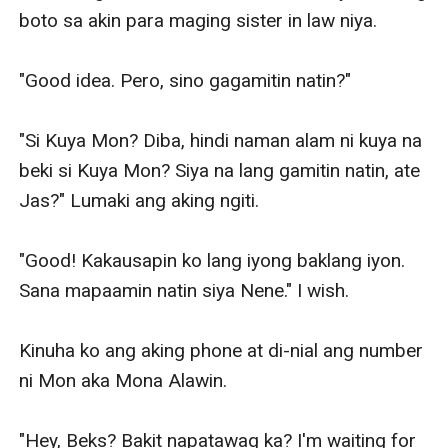
boto sa akin para maging sister in law niya. 

"Good idea. Pero, sino gagamitin natin?" 

"Si Kuya Mon? Diba, hindi naman alam ni kuya na 
beki si Kuya Mon? Siya na lang gamitin natin, ate 
Jas?" Lumaki ang aking ngiti.

"Good! Kakausapin ko lang iyong baklang iyon. 
Sana mapaamin natin siya Nene." I wish. 

Kinuha ko ang aking phone at di-nial ang number 
ni Mon aka Mona Alawin. 

"Hey, Beks? Bakit napatawag ka? I'm waiting for 