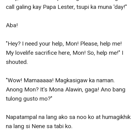
call galing kay Papa Lester, tsupi ka muna 'day!"

Aba! 

"Hey? I need your help, Mon! Please, help me! 
My lovelife sacrifice here, Mon! So, help me!" I 
shouted.

"Wow! Mamaaaaa! Magkasigaw ka naman. 
Anong Mon? It's Mona Alawin, gaga! Ano bang 
tulong gusto mo?" 

Napatampal na lang ako sa noo ko at humagikhik 
na lang si Nene sa tabi ko. 
