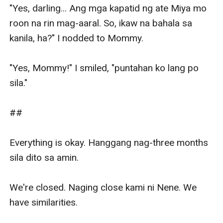
"Yes, darling... Ang mga kapatid ng ate Miya mo 
roon na rin mag-aaral. So, ikaw na bahala sa 
kanila, ha?" I nodded to Mommy.

"Yes, Mommy!" I smiled, "puntahan ko lang po 
sila."

##

Everything is okay. Hanggang nag-three months 
sila dito sa amin. 

We're closed. Naging close kami ni Nene. We 
have similarities. 
