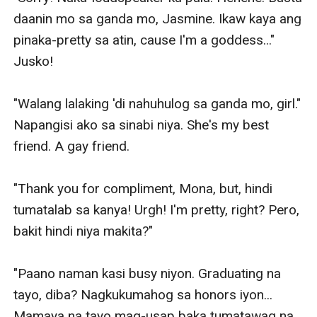
daanin mo sa ganda mo, Jasmine. Ikaw kaya ang 
pinaka-pretty sa atin, cause I'm a goddess..." 
Jusko! 

"Walang lalaking 'di nahuhulog sa ganda mo, girl." 
Napangisi ako sa sinabi niya. She's my best 
friend. A gay friend.

"Thank you for compliment, Mona, but, hindi 
tumatalab sa kanya! Urgh! I'm pretty, right? Pero, 
bakit hindi niya makita?" 

"Paano naman kasi busy niyon. Graduating na 
tayo, diba? Nagkukumahog sa honors iyon... 
Mamaya na tayo mag-usap baka tumatawag na 