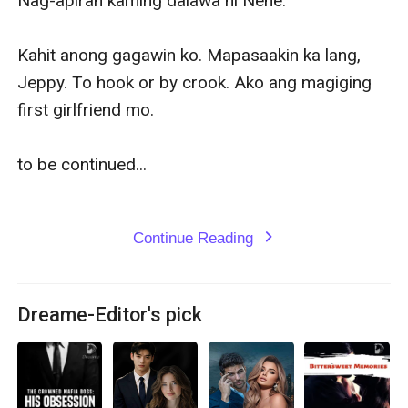
Nag-apiran kaming dalawa ni Nene. 

Kahit anong gagawin ko. Mapasaakin ka lang, 
Jeppy. To hook or by crook. Ako ang magiging 
first girlfriend mo. 

to be continued...

Continue Reading
expand_more
Dreame-Editor's pick