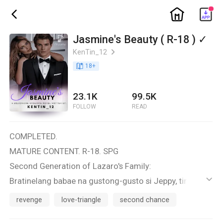
ic_home
ic_back
Jasmine's Beauty ( R-18 ) ✓
KenTin_12
ic_arrow_right
book_age
18
+
23.1K
99.5K
FOLLOW
READ
COMPLETED.
MATURE CONTENT. R-18. SPG
Second Generation of Lazaro's Family:
Bratinelang babae na gustong-gusto si Jeppy, tinatak
ic_default
na niya sa kanyang sarili na magiging asawa niya si
revenge
love-triangle
second chance
Jeppy sa tamang edad at tamang panahon dahil ang