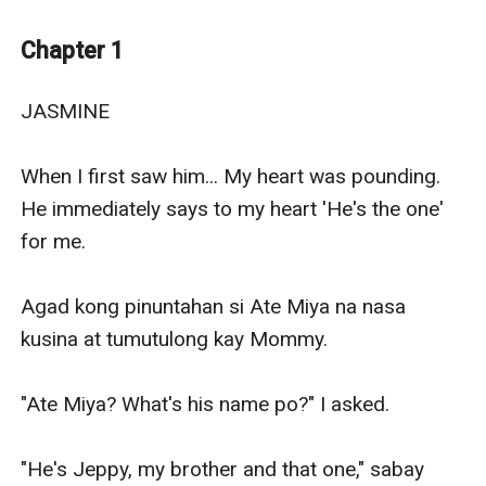
isang Lazaro ay sa isang totoo lamang iibig at
magmamaha.
Chapter 1
Paano kung may umeksenang Niña sa pagitan nilang
dalawa at guluhin ang kanilang lovestory at hindi
JASMINE

lamang iyon, maging sa magulang niya siraan din siya.
Anong mangyayari sa pagitan nilang dalawa ni Jeppy
When I first saw him... My heart was pounding. 
at sa relasyon niya sa kanyang magulang kung hindi
He immediately says to my heart 'He's the one' 
sila naniniwala kay Jasmine.
for me. 

Magiging maayos pa ba ang lahat sa pagitan nila? O,
magwawagi ang plano ni Niña?
Agad kong pinuntahan si Ate Miya na nasa 
This is the lovestory of Jeppy Apodar and Jasmine
kusina at tumutulong kay Mommy. 

Lazaro.
"Ate Miya? What's his name po?" I asked. 

"He's Jeppy, my brother and that one," sabay 