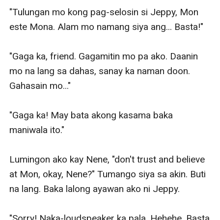
"Tulungan mo kong pag-selosin si Jeppy, Mon 
este Mona. Alam mo namang siya ang... Basta!" 

"Gaga ka, friend. Gagamitin mo pa ako. Daanin 
mo na lang sa dahas, sanay ka naman doon. 
Gahasain mo..." 

"Gaga ka! May bata akong kasama baka 
maniwala ito." 

Lumingon ako kay Nene, "don't trust and believe 
at Mon, okay, Nene?" Tumango siya sa akin. Buti 
na lang. Baka lalong ayawan ako ni Jeppy. 

"Sorry! Naka-loudspeaker ka pala. Hehehe. Basta 