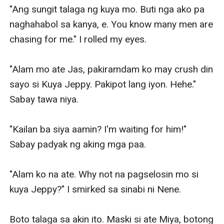
"Ang sungit talaga ng kuya mo. Buti nga ako pa 
naghahabol sa kanya, e. You know many men are 
chasing for me." I rolled my eyes. 

"Alam mo ate Jas, pakiramdam ko may crush din 
sayo si Kuya Jeppy. Pakipot lang iyon. Hehe." 
Sabay tawa niya. 

"Kailan ba siya aamin? I'm waiting for him!" 
Sabay padyak ng aking mga paa. 

"Alam ko na ate. Why not na pagselosin mo si 
kuya Jeppy?" I smirked sa sinabi ni Nene. 

Boto talaga sa akin ito. Maski si ate Miya, botong 