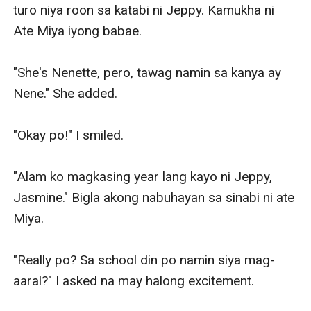
turo niya roon sa katabi ni Jeppy. Kamukha ni 
Ate Miya iyong babae. 

"She's Nenette, pero, tawag namin sa kanya ay 
Nene." She added.

"Okay po!" I smiled.

"Alam ko magkasing year lang kayo ni Jeppy, 
Jasmine." Bigla akong nabuhayan sa sinabi ni ate 
Miya.

"Really po? Sa school din po namin siya mag-
aaral?" I asked na may halong excitement. 
