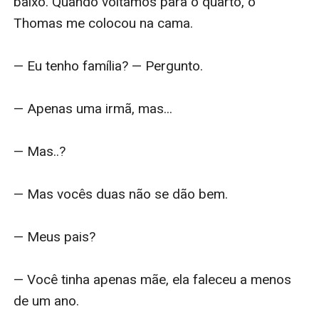
baixo. Quando voltamos para o quarto, o 
Thomas me colocou na cama.

— Eu tenho família? — Pergunto.

— Apenas uma irmã, mas...

— Mas..?

— Mas vocês duas não se dão bem.

— Meus pais?

— Você tinha apenas mãe, ela faleceu a menos 
de um ano.
