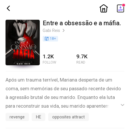
ic_home
ic_back
Entre a obsessão e a máfia.
Gabi Reis
ic_arrow_right
book_age
18
+
1.2K
9.7K
FOLLOW
READ
Após um trauma terrível, Mariana desperta de um
coma, sem memórias de seu passado recente devido
à agressão brutal de seu marido. Enquanto ela luta
para reconstruir sua vida, seu marido aparentemente
ic_default
muda seu comportamento, mas o passado sombrio
revenge
HE
opposites attract
logo começa a ressurgir. Um dia, ela enfrenta uma