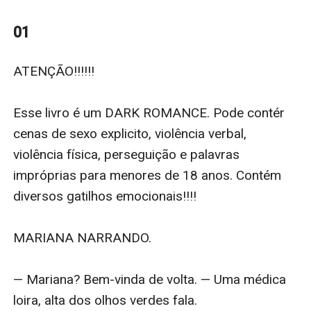
aterrorizante tentativa de abuso, que desencadeia
uma onda de memórias esquecidas. Impulsionada
01
pelo medo e determinação, ela foge na calada da
noite. Por um golpe do destino, um encontro com um
ATENÇÃO!!!!!!

mafioso quase fatal cruza seu caminho, levando-a a
uma jornada de autodescoberta, perigo constante e
Esse livro é um DARK ROMANCE. Pode contér 
força inesperada. Enquanto ela luta contra suas
cenas de sexo explicito, violência verbal, 
lembranças dolorosas e enfrenta os perigos à espreita,
violência física, perseguição e palavras 
ela começa a trilhar um caminho em direção à cura e
impróprias para menores de 18 anos. Contém 
à busca por justiça.
diversos gatilhos emocionais!!!!

MARIANA NARRANDO. 

— Mariana? Bem-vinda de volta. — Uma médica 
loira, alta dos olhos verdes fala.
