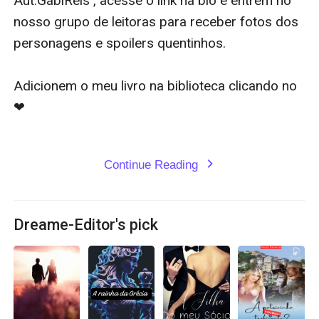
Aut.GabiReis , acesse o link na bio e entrem no 
nosso grupo de leitoras para receber fotos dos 
personagens e spoilers quentinhos.

Adicionem o meu livro na biblioteca clicando no 
❤

Continue Reading
expand_more
Dreame-Editor's pick