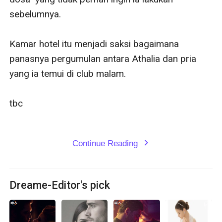
Continue Reading
expand_more
Dreame-Editor's pick