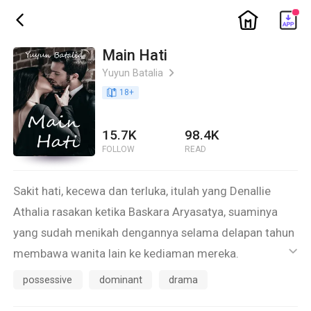
ic_home
ic_back
Main Hati
Yuyun Batalia
ic_arrow_right
book_age
18
+
15.7K
98.4K
FOLLOW
READ
Sakit hati, kecewa dan terluka, itulah yang Denallie
Athalia rasakan ketika Baskara Aryasatya, suaminya
yang sudah menikah dengannya selama delapan tahun
membawa wanita lain ke kediaman mereka.
ic_default
Athalia lebih terluka lagi ketika mengetahui bahwa
possessive
dominant
drama
wanita yang suaminya bawa tengah mengandung anak