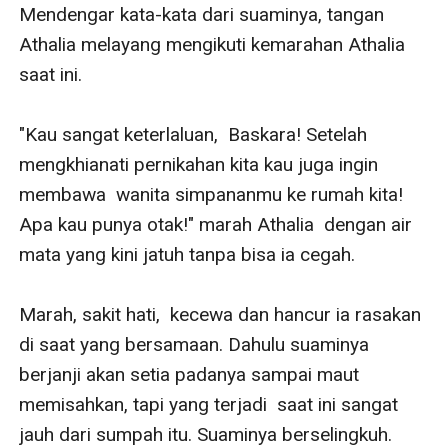
pernikahan mereka sudah ternoda, jadi tidak masalah
jika ia juga bermain api.
Hingga tanpa disengaja menghabiskan satu malam
panas dengan Kanaka Ranjendra. Pria yang tertarik
pada Athalia karena apa yang mereka lalui malam itu.
Lalu, bagaimanakah kisah mereka berjalan? akankah
Athalia bisa mendapatkan kebahagiaannya kembali,
atau harus merasa kecewa lagi ketika ia tahu siapa
Kanaka sebenarnya dan apa yang menunggunya jauh di
depan sana jika bersikeras ingin berhubungan dengan
Kanaka?