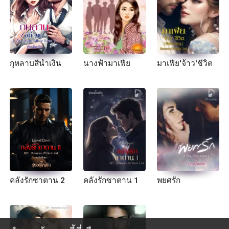
กุหลาบสีน้ำเงิน
นางฟ้ามาเฟีย
มาเฟีย​'จ้าว'ชีวิต
คลั่งรักซาตาน 2
คลั่งรักซาตาน 1
พยศรัก