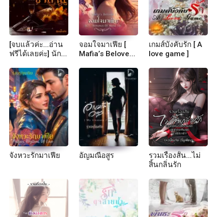
[จบแล้วค่ะ...อ่าน
จอมใจมาเฟีย [
เกมส์บังคับรัก [ A
ฟรีได้เลยค่ะ] นัก
Mafia’s Beloved ]
love game ]
ฆ่...า’ซาตาน [
SET : Romance
DevIL’S SLAYER ]
Of Mafia 5th
SET : Romance
Of Devil 4th
จังหวะรักมาเฟีย
อัญมณีอสูร
รวมเรื่องสั้น...ไม่
สิ้นกลิ่นรัก