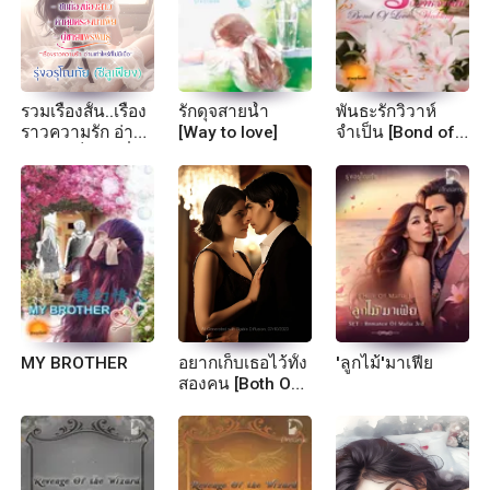
รวมเรื่องสั้น..เรื่อง
รักดุจสายน้ำ
พันธะรักวิวาห์
ราวความรัก อ่าน
[Way to love]
จำเป็น [Bond of
เท่าไหร่ก็ไม่มีเบื่อ
Love - Wedding]
MY BROTHER
อยากเก็บเธอไว้ทั้ง
'ลูกไม้'มาเฟีย
สองคน [Both Of
Them]