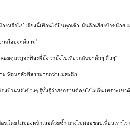
มืองหรือไง" เสียงนี้เพื่อนได้ยินทุกเช้า..มันคือเสียงป้าชม้อย 
นอนเกือบจะตีสาม"

อยดูนะกูจะฟ้องพี่มึง ว่ามึงไปเที่ยวกลับมาดึกๆ ดื่นๆ"

พราะเพื่อนกลัวพี่สาวมากกว่าแม่สะอีก

่องบ้านหลังข้างๆ รู้ทั้งรู้ว่าสงกรานต์คงยังไม่ตื่น เพราะ
พื่อนโดยไม่มองหน้าเลยด้วยซ้ำ นางไม่ค่อยชอบเพื่อนเท่าไร เ