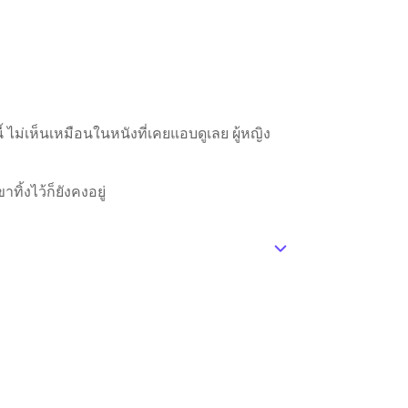
ไม่เห็นเหมือนในหนังที่เคยแอบดูเลย ผู้หญิง
้งไว้ก็ยังคงอยู่
ic_default
มื่อเช้านี้แล้ว พยายามทำให้ใจเย็นที่สุด แต่
งอีก