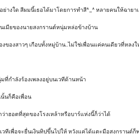
ตายเลยสิ!" หญิงสาวไม่หลบฝ่ามือของแม่อีกแล้ว เธอยืนกอดอกปล่อยให้แ
แต่อย่างใด สีผมนี้เธอได้มาโดยการทำสี^_^ หลายคนให้ฉายาเ
.เป็นเมียของนายสงกรานต์หนุ่มหล่อข้างบ้าน 

ของสาวๆ เกือบทั้งหมู่บ้าน..ไม่ใช่เพื่อนแค่คนเดียวที่หลง
่มที่กำลังร้องเพลงอยู่บนเวทีด้านหน้า

้นก็คือเพื่อน 

ว่าฮอตที่สุดของโรงเหล้าหรือบาร์แห่งนี้ก็ว่าได้

ทีเพื่อจะยื่นเงินทิปขึ้นไปให้ หวังแค่ได้แตะมือสงกรานต์ก็พ