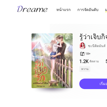
หน้าแรก
การจัดอันดับ
ม
รู้ว่าเจ็บก
ชะนีติดมันส์
book_age
18
+
1.2K
ติดตาม
หวาน
เริ่ม