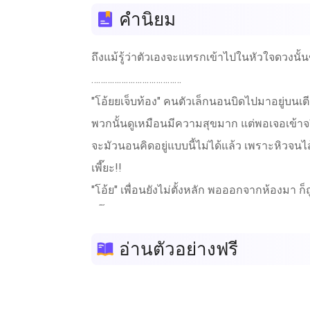
คำนิยม
ถึงแม้รู้ว่าตัวเองจะแทรกเข้าไปในหัวใจดวงนั้
…………………………………
"โอ้ยยเจ็บท้อง" คนตัวเล็กนอนบิดไปมาอยู่บนเต
พวกนั้นดูเหมือนมีความสุขมาก แต่พอเจอเข้าจริ
จะมัวนอนคิดอยู่แบบนี้ไม่ได้แล้ว เพราะหิวจนไ
เพี๊ยะ!!
"โอ้ย" เพื่อนยังไม่ตั้งหลัก พอออกจากห้องมา ก็
เพี๊ยะ!!!
"โอ้ย" หญิงสาวพยายามจะหลบฝ่ามือนั้น แต่ก็หลบ
อ่านตัวอย่างฟรี
"กูเคยสั่งสอนให้มึงแรดขนาดนี้ไหม มึงอยากจะป
ก็กลั้นไม่อยู่
เพราะความเป็นแม่ เคยพูดกรอกหูลูกก็ตั้งหลายที.