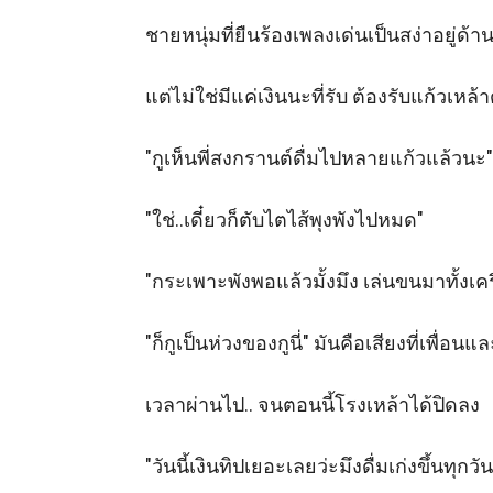
ชายหนุ่มที่ยืนร้องเพลงเด่นเป็นสง่าอยู่ด้านบ
แต่ไม่ใช่มีแค่เงินนะที่รับ ต้องรับแก้วเหล้า
"กูเห็นพี่สงกรานต์ดื่มไปหลายแก้วแล้วนะ"
"ใช่..เดี๋ยวก็ตับไตไส้พุงพังไปหมด" 

"กระเพาะพังพอแล้วมั้งมึง เล่นขนมาทั้งเค
"ก็กูเป็นห่วงของกูนี่" มันคือเสียงที่เพื่อนแล
เวลาผ่านไป.. จนตอนนี้โรงเหล้าได้ปิดลง 

"วันนี้เงินทิปเยอะเลยว่ะมึงดื่มเก่งขึ้นท