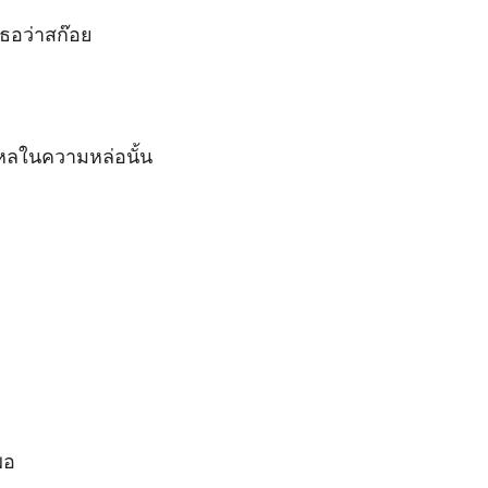
ม่ตีอยู่แบบนั้น
ธอว่าสก๊อย

ใหลในความหล่อนั้น

อ
