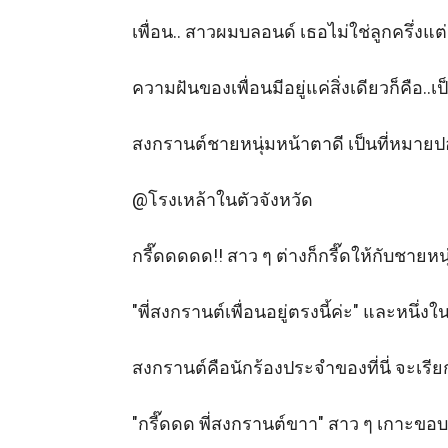
"แม่คิดแบบนี้เองเหรอ ถ้างั้นแม่ก็ตีเพื่อนให้
เพื่อน.. สาวผมบลอนด์ เธอไม่ใช่ลูกครึ่ง
ความฝันของเพื่อนมีอยู่แค่สิ่งเดียวก็คือ.
สงกรานต์ชายหนุ่มหน้าตาดี เป็นที่หมายปอง
@โรงเหล้าในตัวจังหวัด 

กรี๊ดดดดด!! สาว ๆ ต่างก็กรี๊ดให้กับชายหนุ
"พี่สงกรานต์เพื่อนอยู่ตรงนี้ค่ะ" และหนึ่งในนั
สงกรานต์คือนักร้องประจำของที่นี่ จะเรียก
"กรี๊ดดด พี่สงกรานต์ขาา" สาว ๆ เกาะขอบเว