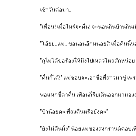
เช้าวันต่อมา..

"เพื่อน! เมื่อไหร่จะตื่น! จะนอนกินบ้านกินเ
"โอ้ยย..แม่.. ขอนอนอีกหน่อยสิ เมื่อคืนนี้
"กูไม่ได้ขอร้องให้มึงไปเหลวไหลสักหน่อย ค
"ตื่นก็ได้!" แม่ชอบจะเอาชื่อพี่สาวมาขู่ เ
พอแหกขี้ตาตื่น เพื่อนก็รีบเดินออกมามองส
"ป้าน้อยคะ พี่สงตื่นหรือยังคะ" 

"ยังไม่ตื่นมั้ง" น้อยแม่ของสงกรานต์ตอบเ