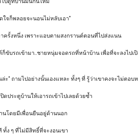
าไปดูที่บ้านมันกันไหม" 

าดใจก็พลอยจะนอนไม่หลับเอา"

มาครั้งหนึ่ง เพราะแอบตามสงกรานต์ตอนที่ไปส่งแนน 

ขับรถเข้ามา..ชายหนุ่มจอดรถที่หน้าบ้าน เพื่อที่จะลงไปเปิดป
านล่ะ" ถามไปอย่างนั้นเองแหละ ทั้งๆ ที่ รู้ว่าเขาคงจะไม่ตอบห
่เปิดประตูบ้านให้เอารถเข้าไปเลยด้วยซ้ำ 

นโดยมีเพื่อนยืนอยู่ด้านนอก

ั้ง ๆ ที่ไม่มีสิทธิ์ที่จะงอนเขา
