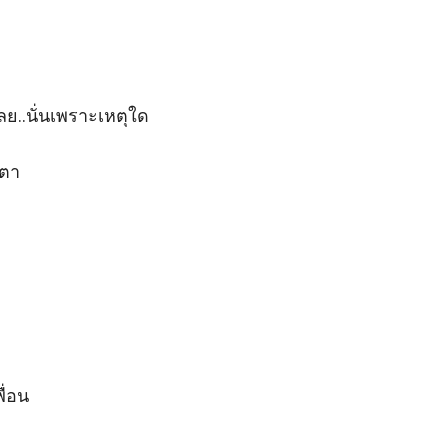
ย..นั่นเพราะเหตุใด

ตา

่อน 
