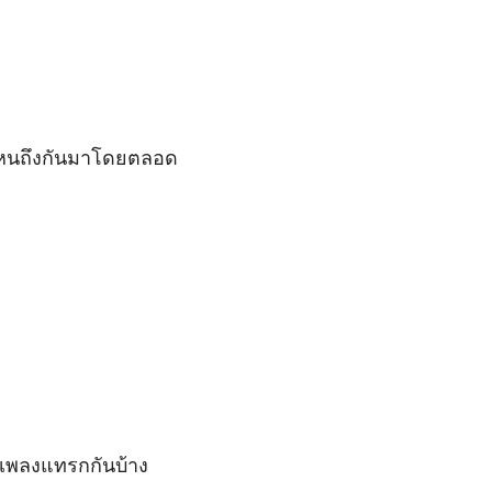
ึงไหนถึงกันมาโดยตลอด

องเพลงแทรกกันบ้าง
