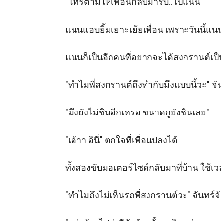
"โทรตามให้เพื่อนกลับมารับ..ไปแนน" 

แนนแอบยิ้มเยาะเย้ยเพื่อน เพราะวันนี้แนน
แนนก็เป็นอีกคนที่อยากจะได้สงกรานต์เป็น
"ทำไมพี่สงกรานต์ถึงทำกับมึงแบบนี้วะ" จ
"มึงยังไม่ชินอีกเหรอ ขนาดกูยังชินเลย" 

"เอ้าา อินี่" ตกใจที่เพื่อนปลงได้

ทั้งสองขับมอเตอร์ไซค์กลับมาที่บ้าน ใช้เวลา
"ทำไมถึงไม่เห็นรถพี่สงกรานต์วะ" จันทร์