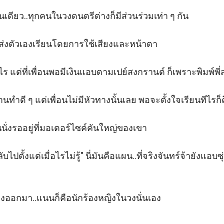
คนเดียว..ทุกคนในวงดนตรีต่างก็มีส่วนร่วมเท่า ๆ กัน

่งตัวเองเรียนโดยการใช้เสียงและหน้าตา 

ไร แต่ที่เพื่อนพอมีเงินแอบตามเปย์สงกรานต์ ก็เพราะพิมพ์พี
นทำดี ๆ แต่เพื่อนไม่มีหัวทางนั้นเลย พอจะตั้งใจเรียนทีไรก็
นั่งรออยู่ที่มอเตอร์ไซค์คันใหญ่ของเขา

บไปตั้งแต่เมื่อไรไม่รู้" นี่มันคือแผน..ที่จริงจันทร์จ้ายังแอบซ
งออกมา..แนนก็คือนักร้องหญิงในวงนั่นเอง 
