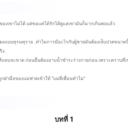
นของเขาไม่ได้ แต่ขอแค่ได้รักได้ดูแลเขามันก็มากเกินพอแล้ว
ียงแบบทุรนทุราย ..ทำไมการมีอะไรกับผู้ชายมันต้องเจ็บปวดขนาดนี้ 
ง..
ส้แทบจะขาด ก่อนอื่นต้องอาบน้ำชำระร่างกายก่อน เพราะคราบที่เขาทิ
ถูกฝ่ามือของแม่ฟาดเข้าให้ "แม่ตีเพื่อนทำไม"
ไม่ได้ เพราะเจ็บท้อง เจ็บหว่างขา ตอนนี้เจ็บรอยที่แม่ตีด้วย
ระกาศให้โลกรู้เลยเหรอ กับความแรดของมึง" นางโมโหให้ลูกตั้งแต่เ
บทที่ 1
. แต่นี่วิ่งร่านไปให้เขาเอาถึงบ้าน แล้วยังจะให้เขารับผิดชอบตัวเอ