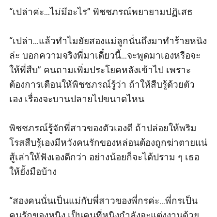
คิดของเพื่อนพร้อมกับเสนอตัวเข้าช่วย
“เปล่าค่ะ...ไม่มีอะไร” พิชชภรณ์พยายามปฏิเสธ

“งั้นก็ตามใจ ผมเตือนคุณแล้วนะ...ถ้าเกิดอะไรขึ้นมา คุณ
รับผิดชอบเองแล้วกัน” นิวัชพูดขึ้น ก่อนจะหันไปสั่งลูกน้อง
“เปล่า...แล้วทําไมยัยสองแม่ลูกนั่นถึงมาทําร้ายหนิง
ทั้งสามที่ตามเข้ามาให้ไปประจําที่
ล่ะ บอกความจริงพี่มาเดี๋ยวนี้...จะพูดมาเองหรือจะ
พิชชภรณ์มองหน้าทุกคนด้วยความสงสัยว่ากําลังพูดถึงเรื่อง
ให้พี่สืบ” คนถามเพิ่มประโยคหลังเข้าไป เพราะ
อะไรอยู่ แต่คงไม่ใช่เรื่องดีนักหล่อนรู้สึกกลัวขึ้นมาจับใจ
ต้องการเตือนให้พิชชภรณ์รู้ว่า ถ้าให้สืบรู้ด้วยตัว
และดวงตายิงเบิกกว้าง ขึ้นเมื่อชายฉกรรจ์หน้าตาหน้ากลัว
เอง เรื่องจะบานปลายไปขนาดไหน

เดินเข้ามาหาพร้อมกับจับตัว หล่อนให้นอนแนบไปกับเตียง
“ปล่อย...จะทําอะไรฉัน” พิชชภรณ์ถามขึ้นมาด้วยความ
พิชชภรณ์รู้จักพี่สาวของตัวเองดี ถ้าปล่อยให้พริม
หวาดกลัว
โรสสืบรู้เองมีหวังคนรักของหล่อนต้องถูกฆ่าตายแน่ 
สู้เล่าให้ฟังเองดีกว่า อย่างน้อยก็จะได้ปราม ๆ เธอ
ให้ยั้งมือบ้าง

“สองคนนั่นเป็นแม่กับพี่สาวของพี่กรค่ะ...พี่กรเป็น
คนรักของหนิง เป็นคนที่หนิงกําลังจะแต่งงานด้วย 