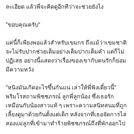
“โอเค...ถึงเวลาที่นังนี่มันต้องชดใช้แล้ว อยากรู้นักว่าเจ้ากร
ละเอียด แล้วพี่จะคิดดูอีกทีว่าจะช่วยยังไง

จะรู้สึกยังไงถ้ารู้ว่าเมียมันร่านนัก...ที่สําคัญฉันอยากจะ เห็น
หน้านังพริมเวลาที่น้องสาวสุดที่กลายเป็นดาราหนังโป๊”
“ขอบคุณครับ” 

“คุณจะทําอย่างนี้จริง ๆ เหรอ มันไม่โหดไปหน่อยเหรอ” นิ
วัชท้วง แม้ว่าเขาจะไม่ใช่คนดีแต่วิธีการที่วิลาสินีจะใช้จัด
แค่นี้ก็เพียงพอแล้วสําหรับเขมกร ถึงแม้ว่าเขมชาติ
การกับพิชชภรณ์นั้น ค่อนข้างรุนแรงไม่น้อย
จะไม่รับปากช่วยเต็มอย่างเต็มปากเต็มคํา แต่ก็ไม่
“มันยังน้อยไปด้วยซํ้า กับสิ่งที่ฉันต้องเสียไป” วิลาสินีพูดด้วย
ปฏิเสธ อย่างนี้แสดงว่าเรื่องของเขากับคนรักก็ย่อม
ความเจ็บใจ และหันไปต่อว่านิวัชอย่างเหลืออด
มีความหวัง

“นายรับปากว่าจะทําตามที่ฉันบอกแล้วทําไมมาปอดแหก
เอาตอนนี้...นายน่าจะขอบใจฉันถึงจะถูกสิ ที่อุตส่าห์ช่วยให้
“หนิงมันเกิดอะไรขึ้นกันแน่ เล่าให้พี่ฟังเดี๋ยวนี้” 
มีหนังเรื่องใหม่ออกสู่ตลาดเพิ่มขึ้น...เรื่องแบบนี้นายทําประ
พริมโรสถามพิชชภรณ์ ลูกพี่ลูกน้อง ซึ่งเธอรัก
จําอยู่แล้วนี่ นังนี่มันลีลาดีอยู่แล้ว ไม่อย่างงั้นน้องชายฉันคง
เหมือนกับน้องสาวแท้ ๆ เพราะความสนิทสนมที่ถูก
ไม่หลงมันหัวปักหัวปำอย่างนี้หรอก”
เลี้ยงดูมาด้วยกันตั้งแต่เด็ก หลังจากที่เธอจัดการไล่
“นั่นน่ะสิ ่ ...สวย ๆ อวบ ๆ อย่างนี้รับรองขายดี อ้อ...ฉันขอ
สองแม่ลูกที่เข้ามาทําร้ายพิชชภรณ์ถึงที่พักออกไป

เป็นตากล้องนะ ฉันอยากมีส่วนร่วม” สุรีย์พรสนับสนุนความ