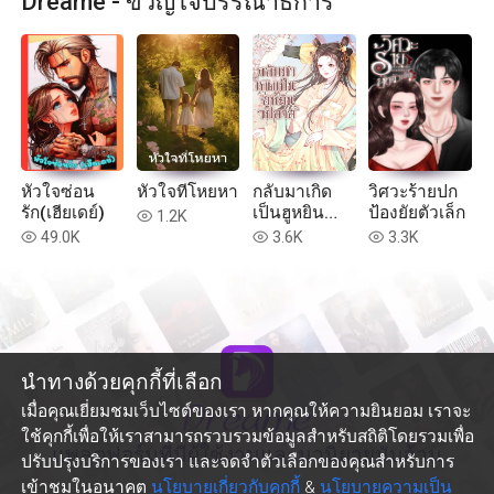
Dreame - ขวัญใจบรรณาธิการ
หัวใจซ่อน
หัวใจที่โหยหา
กลับมาเกิด
วิศวะร้ายปก
รัก(เฮียเดย์)
เป็นฮูหยิน
ป้องยัยตัวเล็ก
1.2K
read
วิปลาส
49.0K
3.6K
3.3K
read
read
read
นำทางด้วยคุกกี้ที่เลือก
เมื่อคุณเยี่ยมชมเว็บไซต์ของเรา หากคุณให้ความยินยอม เราจะ
ใช้คุกกี้เพื่อให้เราสามารถรวบรวมข้อมูลสำหรับสถิติโดยรวมเพื่อ
แพลตฟอร์มที่มีผู้ใช้งานและนวนิยายนับล้าน
ปรับปรุงบริการของเรา และจดจำตัวเลือกของคุณสำหรับการ
เข้าชมในอนาคต
นโยบายเกี่ยวกับคุกกี้
&
นโยบายความเป็น