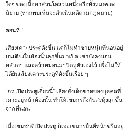
ของมงคลวิบูลย์อย่างนี้ ข้อตกลงมันต้องเพิ่มขึ้นมาหน่อย”
ใดๆ ของเนื้อหาส่วนใดส่วนหนึ่งหรือทั้งหมดของ
“ก็ได้...ฉันตกลง รับข้อเสนอทุกอย่างของนาย”
นิยาย (หากพบเห็นจะดำเนินคดีตามกฎหมาย)

“ดี...งั้นก็เริ่มเดี๋ยวนี้ ที่นี่...ตอนนี้เลยสิ เป็นค่ามัดจําว่าคุณจะ
ไม่เบี้ยวผม” พูดเชิงบังคับด้วยรู้ตัวว่าขณะนี้ตนกําลังถือไพ่
ตอนที่ 1

เหนือกว่า วิลาสินีพยายามระงับความโกรธอย่างสุดความ
สามารถ ก่อนจะหมุนตัวมาเผชิญหน้ากับนิวัชและค่อย ๆ
เสียงเคาะประตูดังขึ้น แต่ก็ไม่ทําชายหนุ่มที่นอนอยู่
เขย่งปลายเท้าขึ้น พร้อมกับใช้จมูกชนแก้มชายหนุ่มอย่าง
บนเตียงในห้องนั้นลุกขึ้นมาเปิด เขายังคงนอน
รวดเร็ว แต่หญิงสาวไม่สามารถผละตัวไปไหนได้ เมื่อนิวัช
หลับตา และคว้าหมอนมาปิดหูตัวเองไว้ เพื่อไม่ให้
รีบรวบร่างบางมาอยู่ในอ้อมกอดทันที และรีบปิดปาก
ได้ยินเสียงเคาะประตูที่ดังขึ้นเรื่อย ๆ

วิลาสินีด้วยริมฝีปากของตัวเองก่อนที่เจ้าหล่อนจะทันได้
โวยวาย
“กร เปิดประตูเดี๋ยวนี้” เสียงสั่งเด็ดขาดของบุคคลที่
หญิงสาวพยายามทุบและผลักตัวให้ออกห่างนิวัช แต่ดู
เคาะอยู่หน้าห้องนั้น ทําให้เขมกรถึงกับสะดุ้งลุกขึ้น
เหมือนว่ายิ่งดิ้นชายหนุ่มก็ยิ่งรัดและลงโทษหล่อนด้วย
จากที่นอน

จุมพิตที่รุนแรงกว่าเดิม ทําให้วิลาสินีถึงกับอ่อนระทวยอยู่ใน
อ้อมกอดนั้น โดยแทบจะไม่รู้ตัวเลย ว่าขณะนี้มือใหญ่ของนิ
เมื่อเขมชาติเปิดประตู ก็เจอเขมกรยืนตีหน้าขรึมอยู่