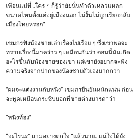
“และก็อย่าลืม...ทําตามข้อตกลงเราด้วย”
เพื่อนแม่ที่...ใคร ๆ ก็รู้ว่ายัยนั่นทําตัวเหลวแหลก
‘เพราะแกทําให้ฉันต้องตกอยู่ในสภาพนี้’
ขนาดไหนตั้งแต่อยู่เมืองนอก ไม่งั้นไม่ถูกเรียกกลับ
“ได้ครับ...แต่ตอนนี้ คุณต้องทํางานของคุณก่อน” พูดจบก็
เมืองไทยหรอก” 

เริ่ม บรรเลงบทเพลงพิศวาสอีกรอบ ด้วยติดใจความหอม
หวานของคนในอ้อมกอด ซึ่งคราวนี้ดูเหมือนว่าหญิงสาวจะ
เขมกรฟังน้องชายเล่าเรื่องไปเรื่อย ๆ ซึ่งเขาพอจะ
มีปฏิกิริยาตอบสนอง
ทราบเรื่องนี้มาคร่าว ๆ เหมือนกันว่า ตอนนี้มันเกิด
ความต้องการของเขาเร็วขึ้น ทําให้นิวัชถึงกับร้องครวญ
อะไรขึ้นกับน้องชายของเขา แต่เขายังอยากจะฟัง
ออกมาด้วย ความสุขใจ
ความจริงจากปากของน้องชายตัวเองมากกว่า

“คุณตอบแทนผมได้น่ารักอย่างนี้...รับรองงานนี้ผมทุ่ม สุด
ตัว ไม่มีพลาดแน่นอน”
“ผมจะแต่งงานกับหนิง” เขมกรยืนยันหนักแน่น ก่อน
หญิงสาวพยายามดันตัวเองให้ลุกขึ้นนั่ง แต่ก็เต็มไปด้วย
จะพูดเหมือนกระซิบบอกพี่ชายต่างมารดาว่า 

ความยากลําบาก
“ตื่นแล้วเหรอนังหนิง” เสียงวิลาสินีที่นั่งอยู่บนโซฟานวม
“หนิงท้อง” 

ปลายเตียงดังขึ้น ทําให้พิชชภรณ์ชะงักและหันไปมอง
“คุณวิ” พิชชภรณ์หน้าถอดสีและอุทานอย่างตกใจ
“อะไรนะ” ถามอย่างตกใจ “แล้วนาย...แน่ใจได้ยัง