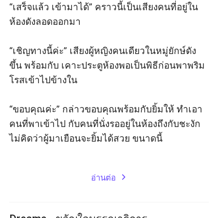
“เสร็จแล้ว เข้ามาได้” คราวนี้เป็นเสียงคนที่อยู่ใน
ห้องดังลอดออกมา

“เชิญทางนี้ค่ะ” เสียงผู้หญิงคนเดียวในหมู่ยักษ์ดัง
ขึ้น พร้อมกับ เคาะประตูห้องพอเป็นพิธีก่อนพาพริม
โรสเข้าไปข้างใน

“ขอบคุณค่ะ” กล่าวขอบคุณพร้อมกับยิ้มให้ ทําเอา
คนที่พาเข้าไป กับคนที่นั่งรออยู่ในห้องถึงกับชะงัก
ไม่คิดว่าผู้มาเยือนจะยิ้มได้สวย ขนาดนี้

อ่านต่อ
expand_more