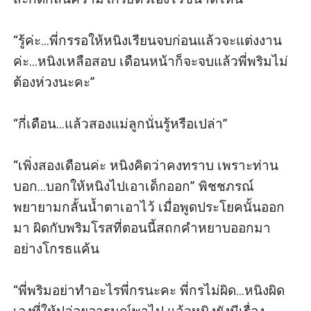
“รู้ค่ะ...พี่กรรอให้หนิงเรียนจบก่อนแล้วจะแต่งงาน
ค่ะ...หนิงเหลือสอบ เดือนหน้าก็จะจบแล้วพี่พริมไม่
ต้องห่วงนะคะ” 

“กี่เดือน...แล้วสองแม่ลูกนั่นรู้หรือเปล่า” 

“เพิ่งสองเดือนค่ะ หนิงคิดว่าคงทราบ เพราะท่าน
บอก...บอกให้หนิงไปเอาเด็กออก” พิชชภรณ์
พยายามกลั้นนํ้าตาเอาไว้ เมื่อพูดประโยคนั้นออก
มา ผิดกับพริมโรสที่ตอนนี้สถกคําหยาบออกมา
อย่างโกรธแค้น

“พี่พริมอย่าทําอะไรพี่กรนะคะ พี่กรไม่ผิด...หนิงผิด