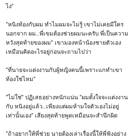
“ใช่...ฉันเอง ถึงเวลาที่แกต้องชดใช้ แม้ว่าสิ่งที่ฉันเสียไปจะ
ไง” 

ไม่มีอะไรมาทดแทนได้ก็ตาม” วิลาสินีเค้นเสียงพูดด้วย
ความเจ็บใจ
“หนิงท้องกับผม ทําไมผมจะไม่รู้ เขาไม่เคยมีใคร
พิชชภรณ์พยายามดันตัวเองให้ลุกนั่งได้จนสําเร็จ พร้อมกับ
นอกจาก ผม...พี่เขมต้องช่วยผมนะครับ พี่เป็นความ
หันไป สํารวจรอบ ๆ ห้อง ภายในห้องสีขาวขนาดไม่ใหญ่
หวังสุดท้ายของผม” เขามองหน้าน้องชายตัวเอง
มาก ไม่มีหน้าต่าง เลยมีเพียงประตูสําหรับเปิดเข้าออกเพียง
เหมือนคิดอะไรอยู่ก่อนจะถามไปว่า 

บานเดียวเท่านั้น ส่วนของ ตกแต่งนอกจากเตียงและโซฟา
ตรงปลายเตียงแล้วก็ไม่มีเฟอร์นิเจอร์ อย่างอื่นเลย หล่อน
“ที่นายจะแต่งงานกับผู้หญิงคนนี้เพราะแกทําเขา
สบตากับวิลาสินีเป็นเชิงถาม แต่ก็ไม่ได้คําตอบ อะไร
ท้องใช่ไหม” 

นอกจากสายตาที่มองมาอย่างเกลียดชัง
ภายในห้องจึงตกอยู่ในความเงียบ สักพักประตูห้องถูกเปิด
“ไม่ใช่” ปฏิเสธอย่างหนักแน่น “ผมตั้งใจจะแต่งงาน
เข้ามา ผู้หญิงหน้าตาดีอีกคนที่เดินนําหน้าผู้ชายกลุ่มหนึ่ง
กับ หนิงอยู่แล้ว...เพียงแต่ผมห้ามใจตัวเองไม่อยู่
เข้ามา
เท่านั้นเอง” เสียงสุดท้ายพูดเหมือนจะสํานึกผิด

“วิ...ทุกอย่างพร้อมแล้ว” ผู้หญิงคนนั้นพูดกับวิลาสินีทันที
พร้อมกับชูกล้องวีดีโอให้ดู วิลาสินียิ้มอย่างพอใจ
“ถ้าอยากให้พี่ช่วย นายต้องเล่าเรื่องนี้ให้พี่ฟังอย่าง