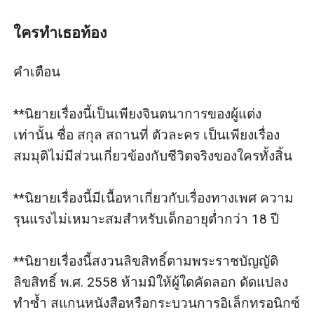
วิภาดาต่อว่าคุณเกรียงไกรกลาย ๆ ว่าเป็นสาเหตุที่ตนเอง
ต้องประสบชะตากรรมเช่นนี้เพราะยังทําใจเรื่องคุณเกรียง
ใครทำเธอท้อง
ไกรแต่งงานไม่ได้จึงไปกินเหล้าตามลําพัง และถูกฉุดไปทํา
มิดีมิร้ายเข้าจนเกิดท้องลูกไม่มีพ่อขึ้นมา
คำเตือน

ด้วยความสงสารและรู้สึกผิดคุณเกรียงไกรจึงตกลงกันจะ
รับเลี้ยงดูแลสองแม่ลูกเอง นอกจากนี้ยังรับลูกในท้องของ
**นิยายเรื่องนี้เป็นเพียงจินตนาการของผู้แต่ง
คุณวิภาดาเป็นบุตรบุญธรรมอีกด้วย ดังนั้นวิลาสินีจึงใช้
เท่านั้น ชื่อ สกุล สถานที่ ตัวละคร เป็นเพียงเรื่อง
‘มงคลวิบูลย์
สมมุติไม่มีส่วนเกี่ยวข้องกับชีวิตจริงของใครทั้งสิ้น

“ว่าไงครับ คุณวิคนสวย...มีอะไรให้ผมรับใช้หรือครับ” ชาย
หนุ่มถามอย่างยียวน
**นิยายเรื่องนี้มีเนื้อหาเกี่ยวกับเรื่องทางเพศ ความ
“ถ้าจะให้คุณช่วย...ข้อเสนอยังเหมือนเดิมหรือเปล่า” ถาม
รุนแรงไม่เหมาะสมสำหรับเด็กอายุต่ำกว่า 18 ปี

เสียงแข็งนิวัชหัวเราะในลําคอเบา ๆ ก่อนจะลุกจากเก้าอี้ทํา
งานของตน เดินอ้อมมายืนข้างหลังหญิงสาวที่ยืนอยู่กลาง
**นิยายเรื่องนี้สงวนลิขสิทธิ์ตามพระราชบัญญัติ
ห้อง
ลิขสิทธิ์ พ.ศ. 2558 ห้ามมิให้ผู้ใดคัดลอก ดัดแปลง 
“จะให้เหมือนเดิมได้ยังไงครับ...เล่นประกาศตัวเป็นศัตรู
ทำซ้ำ สแกนหนังสือหรือกระบวนการอิเล็กทรอนิกซ์