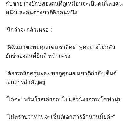
กับชายร่างยักษ์สองคนที่ดูเหมือนจะเป็นคนไทยคน 
หนึ่งและคนต่างชาติอีกคนหนึ่ง

‘นึกว่าจะกลัวเหรอ...’ 

“ดิฉันมาขอพบคุณเขมชาติค่ะ” พูดอย่างไม่กลัว
ยักษ์สองตนที่ยืนตี หน้าเคร่ง

“ต้องรอสักครู่นะคะ พอดูคุณเขมชาติกำลังเซ็นต์
เอกสารสำคัญอยู่

“ได้ค่ะ” พริมโรสเอ่ยตอบไปแล้วนั่งรอตรงโซฟานุ่ม

“ไม่ทราบว่าท่านจะเซ็นต์เอกสารอีกนานมั้ยค่ะ” 
