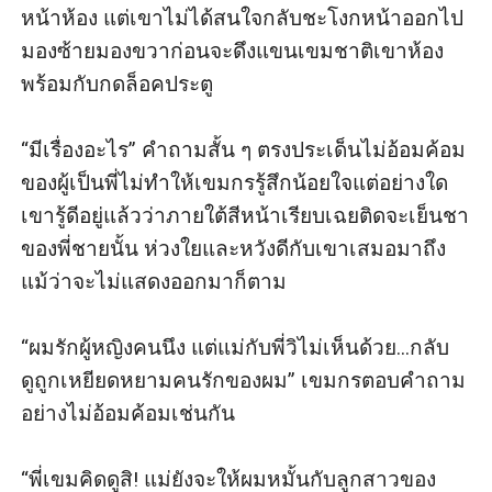
วัชได้ล้วงเข้าไปสัมผัสหน้าอกนุ่มอย่างแสดงความเป็นเจ้า
หน้าห้อง แต่เขาไม่ได้สนใจกลับชะโงกหน้าออกไป
ข้าวเจ้าของ และถือวิสาสะปลดตะขอบราเซียร์เพื่อความ
มองซ้ายมองขวาก่อนจะดึงแขนเขมชาติเขาห้อง 
สะดวกในการสํารวจ
พร้อมกับกดล็อคประตู

“อ้า...” วิลาสินีร้องเสียงหลงเมื่อนิวัชละจากริมฝีปากบาง
ชายหนุ่มหยุดจ้องหน้าหญิงสาวสักครู่ก่อนพามาที่โซฟาตัว
“มีเรื่องอะไร” คําถามสั้น ๆ ตรงประเด็นไม่อ้อมค้อม
ใหญ่ตรงมุมห้อง และเริ่มจํากัดสิ่งกีดขวางออกทีละนิด
ของผู้เป็นพี่ไม่ทําให้เขมกรรู้สึกน้อยใจแต่อย่างใด 
แม้ว่าวิลาสินีจะขัดขืนในตอน แรก...แต่เพราะอารมณ์บาง
เขารู้ดีอยู่แล้วว่าภายใต้สีหน้าเรียบเฉยติดจะเย็นชา
อย่างได้ถูกปลุกขึ้นมา ทําให้หญิงสาวปล่อยตัวให้นิวัชนํา
ของพี่ชายนั้น ห่วงใยและหวังดีกับเขาเสมอมาถึง
ทางไปจนถึงจุดสุขสมแห่งไฟอารมณ์
แม้ว่าจะไม่แสดงออกมาก็ตาม

เมื่อผ่านพ้นช่วงเวลาแห่งความสุขสมไปแล้ว สติที่
กระเจิดกระเจิงไป เมื่อครู่ของวิลาสินีก็กลับคืนมา หล่อน
“ผมรักผู้หญิงคนนึง แต่แม่กับพี่วิไม่เห็นด้วย...กลับ
พยายามยันตัวลุกจากโซฟาแต่ต้องล้มไปนอนอีกครั้งเพราะ
ดูถูกเหยียดหยามคนรักของผม” เขมกรตอบคําถาม
มือใหญ่ของนิวัชกอดรัดเอวบางไม่ให้ลุกไปไหน
อย่างไม่อ้อมค้อมเช่นกัน

“ปล่อย...นายได้สิ่งที่ต้องการไปแล้ว ปล่อยฉันได้แล้ว”
วิลาสินีพยายามขัดขืนพร้อมกับทวงสัญญาทันที
“พี่เขมคิดดูสิ! แม่ยังจะให้ผมหมั้นกับลูกสาวของ