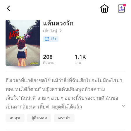
ic_home
ic_back
แค้นลวงรัก
เฮียกังฟู
ic_arrow_right
book_age
18
+
208
1.1K
ติดตาม
อ่าน
ถึงเวลาที่แกต้องชดใช้ แม้ว่าสิ่งที่ฉันเสียไปจะไม่มีอะไรมา
ทดแทนได้ก็ตาม” หญิงสาวเค้นเสียงพูดด้วยความ
เจ็บใจ“นั่นน่ะสิ ่สวย ๆ อวบ ๆ อย่างนี้รับรองขายดี ฉันขอ
เป็นตากล้องนะ เพี้ยะ!! หยุดดิ้นได้แล้ว
ic_default
‘ดาถูกข่มขืนค่ะ...ตอนนี้ก็กําลังท้องอยู่ ไม่รู้จะหันหน้าไปพึ่ง
จบสุข
ผู้สืบทอด
ดราม่า
ใคร’