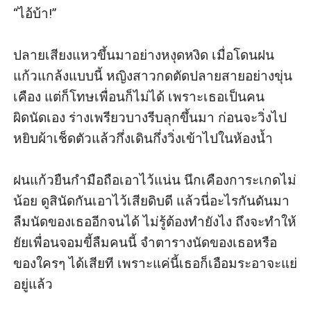
“ไอ้บ้า!” 

ปลายเสียงแหวขึ้นมาอย่างหงุดหงิด เมื่อโดนฝน
แก้วแกล้งแบบนี้ หญิงสาวกดตัดปลายสายอย่างขุ่น
เคือง แต่ก็โทษเพื่อนก็ไม่ได้ เพราะเธอเป็นคน
ผิดนัดเอง ร่างเพรียวบางรีบลุกขึ้นมา ก่อนจะวิ่งไป
หยิบผ้าเช็ดตัวแล้วกึ่งเดินกึ่งวิ่งเข้าไปในห้องน้ำ

ฝนแก้วยืนกำมือถือเอาไว้แน่น นึกเคืองการะเกดไม่
น้อย ดูสินัดกันเอาไว้เสียดิบดี แล้วนี่อะไรกันดันมา
ลืมนัดของเธออีกจนได้ ไม่รู้ต้องทำยังไง ถึงจะทำให้
ยัยเพื่อนจอมขี้ลืมคนนี้ จำตารางนัดของเธอหรือ
ของใครๆ ได้เสียที เพราะแค่นี้เธอก็เอือมระอาจะแย่
อยู่แล้ว
