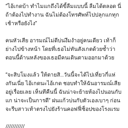
“ไอ้เกดบ้า ทำไมแกถึงได้ขี้ลืมแบบนี้ ลืมได้ตลอด นี่
ถ้าต้องไปทำงาน ฉันไม่ต้องโทรศัพท์ไปปลุกแกทุก
เช้าหรือยังไง” 

คนหัวเสีย อารมณ์ไม่ดีบ่นงึมงำอยู่คนเดียว เท้าก็
ย่างไปข้างหน้า โดยที่เธอไม่ทันสังเกตด้วยซ้ำว่า
ตอนนี้ด้านหลังของเธอมีคนเดินตามออกมาด้วย

“จะสิบโมงแล้ว ให้ตายสิ...วันนี้จะได้ไปเที่ยวกี่แห่
งกันเนี่ย ไอ้เกดนะไอ้เกด ชอบทำให้ฉันอารมณ์เสีย
อยู่เรื่อยเลย เห็นทีคืนนี้ ฉันน่าจะย้ายห้องไปนอนกับ
แก น่าจะเป็นการดี” ฝนแก้วบ่นกับตัวเองเบาๆ ก่อน
จะรีบสาวเท้าตรงไปยังร้านคอฟฟี่ช็อปของโรงแรม

///////////
