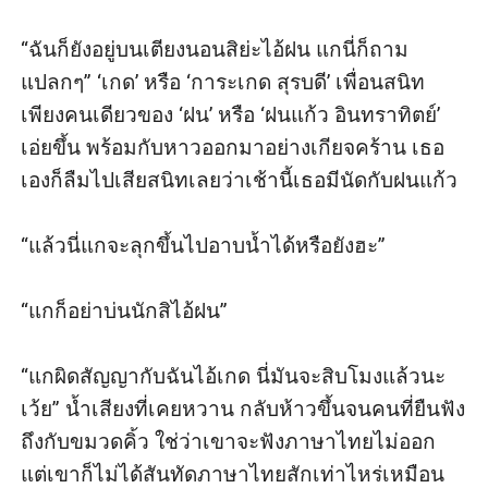
“ฉันก็ยังอยู่บนเตียงนอนสิย่ะไอ้ฝน แกนี่ก็ถาม
แปลกๆ” ‘เกด’ หรือ ‘การะเกด สุรบดี’ เพื่อนสนิท
เพียงคนเดียวของ ‘ฝน’ หรือ ‘ฝนแก้ว อินทราทิตย์’ 
เอ่ยขึ้น พร้อมกับหาวออกมาอย่างเกียจคร้าน เธอ
เองก็ลืมไปเสียสนิทเลยว่าเช้านี้เธอมีนัดกับฝนแก้ว

“แล้วนี่แกจะลุกขึ้นไปอาบน้ำได้หรือยังฮะ”

“แกก็อย่าบ่นนักสิไอ้ฝน”

“แกผิดสัญญากับฉันไอ้เกด นี่มันจะสิบโมงแล้วนะ
เว้ย” น้ำเสียงที่เคยหวาน กลับห้าวขึ้นจนคนที่ยืนฟัง
ถึงกับขมวดคิ้ว ใช่ว่าเขาจะฟังภาษาไทยไม่ออก 
แต่เขาก็ไม่ได้สันทัดภาษาไทยสักเท่าไหร่เหมือน