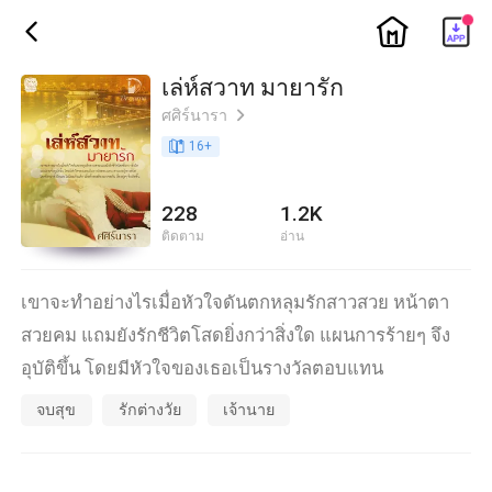
ic_home
ic_back
เล่ห์สวาท มายารัก
ศศิร์นารา
ic_arrow_right
book_age
16
+
228
1.2K
ติดตาม
อ่าน
เขาจะทำอย่างไรเมื่อหัวใจดันตกหลุมรักสาวสวย หน้าตา
สวยคม แถมยังรักชีวิตโสดยิ่งกว่าสิ่งใด แผนการร้ายๆ จึง
อุบัติขึ้น โดยมีหัวใจของเธอเป็นรางวัลตอบแทน
จบสุข
รักต่างวัย
เจ้านาย