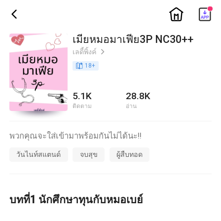
ic_home
ic_back
เมียหมอมาเฟีย3P NC30++
เลดี้พิ้งค์
ic_arrow_right
book_age
18
+
5.1K
28.8K
ติดตาม
อ่าน
พวกคุณจะใส่เข้ามาพร้อมกันไม่ได้นะ!!
วันไนท์สแตนด์
จบสุข
ผู้สืบทอด
บทที่1 นักศึกษาทุนกับหมอเบย์