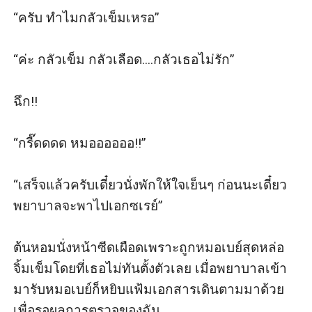
“ครับ ทำไมกลัวเข็มเหรอ”

“ค่ะ กลัวเข็ม กลัวเลือด....กลัวเธอไม่รัก”

ฉึก!!

“กรี๊ดดดด หมออออออ!!”

“เสร็จแล้วครับเดี๋ยวนั่งพักให้ใจเย็นๆ ก่อนนะเดี๋ยว
พยาบาลจะพาไปเอกซเรย์”

ต้นหอมนั่งหน้าซีดเผือดเพราะถูกหมอเบย์สุดหล่อ
จิ้มเข็มโดยที่เธอไม่ทันตั้งตัวเลย เมื่อพยาบาลเข้า
มารับหมอเบย์ก็หยิบแฟ้มเอกสารเดินตามมาด้วย
เพื่อรอผลการตรวจของฉัน
