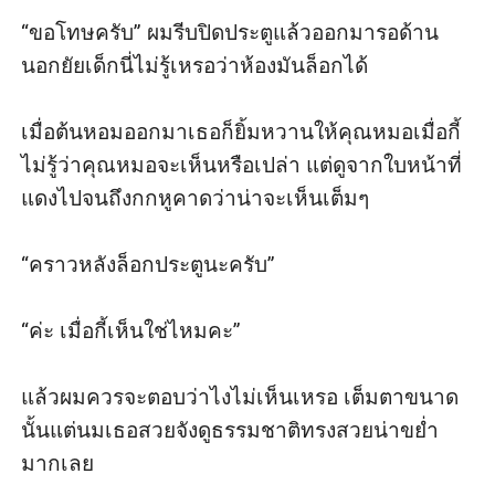
“ขอโทษครับ” ผมรีบปิดประตูแล้วออกมารอด้าน
นอกยัยเด็กนี่ไม่รู้เหรอว่าห้องมันล็อกได้

เมื่อต้นหอมออกมาเธอก็ยิ้มหวานให้คุณหมอเมื่อกี้
ไม่รู้ว่าคุณหมอจะเห็นหรือเปล่า แต่ดูจากใบหน้าที่
แดงไปจนถึงกกหูคาดว่าน่าจะเห็นเต็มๆ

“คราวหลังล็อกประตูนะครับ”

“ค่ะ เมื่อกี้เห็นใช่ไหมคะ”

แล้วผมควรจะตอบว่าไงไม่เห็นเหรอ เต็มตาขนาด
นั้นแต่นมเธอสวยจังดูธรรมชาติทรงสวยน่าขย่ำ
มากเลย
