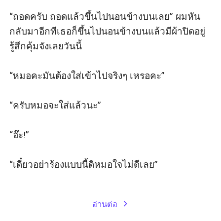
“ถอดครับ ถอดแล้วขึ้นไปนอนข้างบนเลย” ผมหัน
กลับมาอีกทีเธอก็ขึ้นไปนอนข้างบนแล้วมีผ้าปิดอยู่
รู้สึกคุ้มจังเลยวันนี้

“หมอคะมันต้องใส่เข้าไปจริงๆ เหรอคะ”

“ครับหมอจะใส่แล้วนะ”

“อ๊ะ!”

“เดี๋ยวอย่าร้องแบบนี้ดิหมอใจไม่ดีเลย”

อ่านต่อ
expand_more