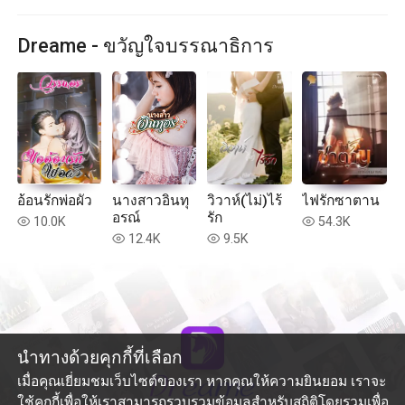
Dreame - ขวัญใจบรรณาธิการ
อ้อนรักพ่อผัว
นางสาวอินทุ
วิวาห์(ไม่)ไร้
ไฟรักซาตาน
อรณ์
รัก
10.0K
54.3K
read
read
12.4K
9.5K
read
read
นำทางด้วยคุกกี้ที่เลือก
เมื่อคุณเยี่ยมชมเว็บไซต์ของเรา หากคุณให้ความยินยอม เราจะ
ใช้คุกกี้เพื่อให้เราสามารถรวบรวมข้อมูลสำหรับสถิติโดยรวมเพื่อ