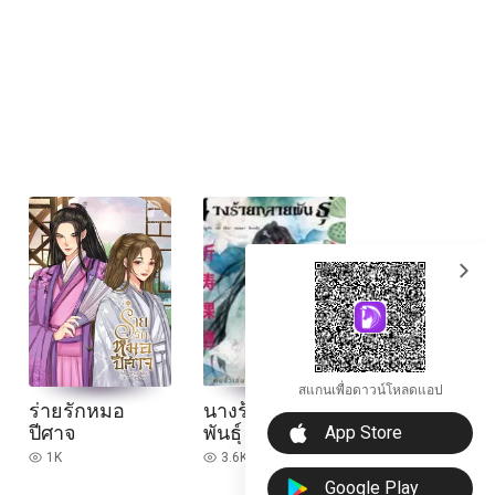
expand_more
สแกนเพื่อดาวน์โหลดแอป
ร่ายรักหมอ
นางร้ายกลาย
download_ios
ปีศาจ
พันธุ์
App Store
1K
3.6K
read
read
Google Play