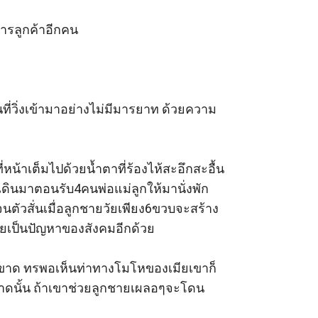
ารลูกค้าอีกคน 

นที่วิ่งเข้ามาอย่างไม่มีมารยาท ด้วยความ
น้าเต็มไปด้วยน้ำตาที่ร้องไห้สะอึกสะอื้น
เดินมาตอนรับ4คนพ่อแม่ลูกให้มานั่งพัก
จนตัวสั่นเมื่อลูกชายวัยเพียง6ขวบจะสร้าง
ายเป็นปัญหาของสังคมอีกด้วย 

งฟิวขาด ทรพอเห็นท่าทางโมโหของเมียเขาก็
ขนาดนั้น ถ้าเขาช่วยลูกชายเผลอๆจะโดน