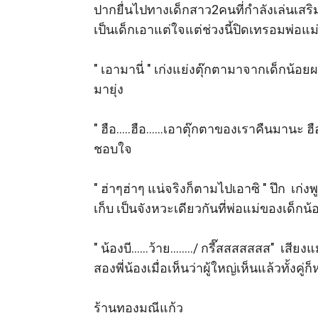
ปากยื่นไปทางเด็กสาว2คนที่กำลังเล่นเสริม
เป็นเด็กเอาแต่ใจแต่ช่วงนี้ปิดเทรอมพ่อแม่ขอ
" เอามานี่ " เก่งแย่งตุ๊กตามาจากเด็กน้อยผ
มายุ่ง 

" ฮือ.....ฮือ......เอาตุ๊กตาของเราคืนมานะ ฮ
ชอบใจ 

" ฮ่าๆฮ่าๆ แน่จริงก็ตามไปเอาซิ " ปึก  เ
เก็บ เป็นจังหวะเดียวกันที่พ่อแม่ของเด็กน
" น้องบี......ว้าย......../ กรี๊สสสสสสส"  
สองพี่น้องเมื่อเห็นว่าผู้ใหญ่เห็นแล้วทั้งคู่ก
ร้านทองมณีแก้ว
