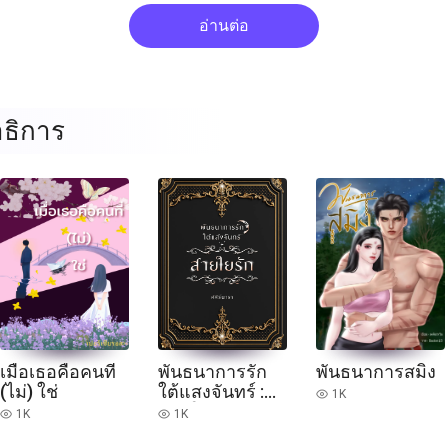
อ่านต่อ
ธิการ
เมื่อเธอคือคนที่
พันธนาการรัก
พันธนาการสมิง
(ไม่) ใช่
ใต้แสงจันทร์ :
1K
read
สายใยรัก
1K
1K
read
read