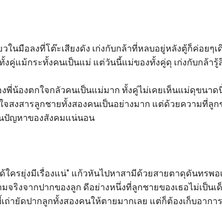
ยวในมือลงที่โต๊ะเสียงดัง เก่งกับกล้าที่หลบอยู่หลังตู้ก็ค่อ
งคู่แม้กระทั้งคนเป็นแม่ แต่วันนี้แม่ของทั้งคู่ดุ เก่งกับกล้ารู
  สองพี่น้องตกใจกลัวคนเป็นแม่มาก ทั้งคู่ไม่เคยเห็นแม่ดุขนาด
นใจสงสารลูกชายทั้งสองคนเป็นอย่างมาก แต่ด้วยความที่ลูกช
็นปัญหาของสังคมแน่นอน 

ม่ได้ใครยุ่งมีเรื่องแน่" แก้วหันไปหาสามีด้วยสายตาดุดันทรพอ
จริงจากปากของลูก ดีอย่างหนึ่งที่ลูกชายของเธอไม่เป็นเด็กข
ถ่ายัดปากลูกทั้งสองคนให้ตายมากเลย แต่ก็ต้องเก็บอาการ