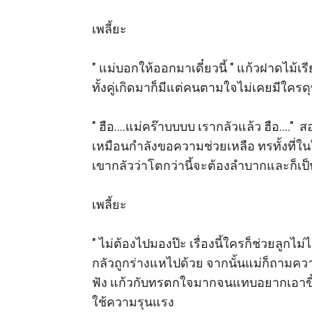
เพลี้ยะ 

" แม่บอกให้ออกมาเดี๋ยวนี้ " แก้วฝาดไม้เรี
ทั้งคู่เกิดมาก็มีแต่คนตามใจไม่เคยมีใครดุทั้
" ฮือ....แม่คร๊าบบบบ เรากลัวแล้ว ฮือ...."
เหมือนกำลังขอความช่วยเหลือ ทรทั้งที่ใ
เขากลัวว่าโตกว่านี้จะต้องลำบากและก็เป
เพลี้ยะ 

" ไม่ต้องไปมองป๊ะ เรื่องนี้ใครก็ช่วยลูกไ
กลัวถูกร่างแหไปด้วย จากนั้นแม่ก็ถามความ
ฟัง แก้วกับทรตกใจมากจนแทบอยากเอาขี้เ
ใช้ความรุนแรง 
