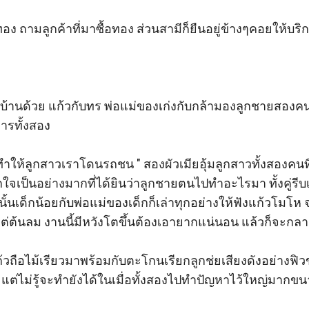
ทอง ถามลูกค้าที่มาซื้อทอง ส่วนสามีก็ยืนอยู่ข้างๆคอยให้บริก
เป็นบ้านด้วย แก้วกับทร พ่อแม่ของเก่งกับกล้ามองลูกชายสองค
ารทั้งสอง 

ให้ลูกสาวเราโดนรถชน " สองผัวเมียอุ้มลูกสาวทั้งสองคนที่ห
ใจเป็นอย่างมากที่ได้ยินว่าลูกชายตนไปทำอะไรมา ทั้งคู่รีบ
้นเด็กน้อยกับพ่อแม่ของเด็กก็เล่าทุกอย่างให้ฟังแก้วโมโห 
แต่ต้นลม งานนี้มีหวังโตขึ้นต้องเอายากแน่นอน แล้วก็จะกล
  แก้วถือไม้เรียวมาพร้อมกับตะโกนเรียกลูกช่ยเสียงดังอย่า
ก แต่ไม่รู้จะทำยังได้ในเมื่อทั้งสองไปทำปัญหาไว้ใหญ่มาก