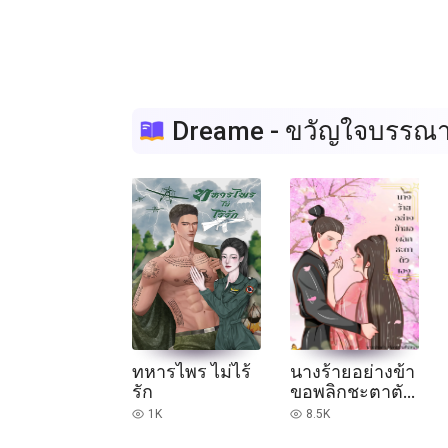
Dreame - ขวัญใจบรรณา
ทหารไพร ไม่ไร้
นางร้ายอย่างข้า
รัก
ขอพลิกชะตาตัว
เอง
1K
8.5K
read
read