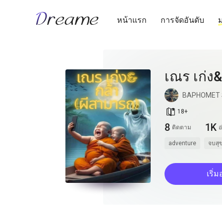
หน้าแรก
การจัดอันดับ
ม
เณร เก่ง&
BAPHOMET 
book_age
18
+
8
1K
ติดตาม
อ
adventure
จบสุ
เริ่ม