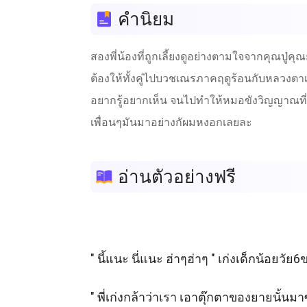
คำนิยม
สองพี่น้องที่ถูกเลี้ยงดูอย่างตามใจจากคุณปู่
ต้องให้ทั้งคู่ไปบวชเณรภาคฤดูร้อนกับหลวงตาเพ
อยากรู้อยากเห็น จนไปทำให้หมอขังวิญญาณที่หม
เพื่อนๆมันมาอย่างกัผมหงอกเลยละ
อ่านตัวอย่างฟรี
" นี้แนะ นี่แนะ ฮ่าๆฮ่าๆ " เก่งเด็กน้อยว
" พี่เก่งกล้าว่าเรา เอาตุ๊กตาของยายนั้นมาซ