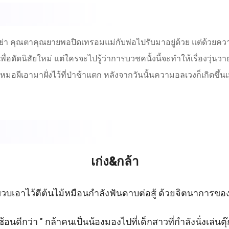
คุณย่า คุณตาคุณยายพอปิดเทรอมแม่กับพ่อไปรับมาอยู่ด้วย แต่ด้วยคว
ื่อดัดนิสัยใหม่ แต่ใครจะไปรู้ว่าการบวชคนั้งนี้จะทำให้เรื่องวุ่
อผีเอามาฝั่งไว้ที่ป่าช้าแตก หลังจากวันนั้นความอลเวงก็เกิดขึ้น
เก่ง&กล้า
ัย6ขวบเอาไว้ตีต้นไม้หมือนกำลังฟันดาบต่อสู้ ด้วยจิตนาการของ
้อนดีกว่า " กล้าคนเป็นน้องมองไปที่เด็กสาวที่กำลังนั่งเล่นตุ๊