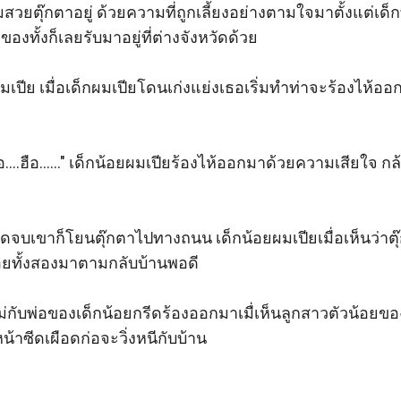
สวยตุ๊กตาอยู่ ด้วยความที่ถูกเลี้ยงอย่างตามใจมาตั้งแต่เด็
งทั้งก็เลยรับมาอยู่ที่ต่างจังหวัดด้วย 

มเปีย เมื่อเด็กผมเปียโดนเก่งแย่งเธอเริ่มทำท่าจะร้องไห้ออกม
ือ....ฮือ......" เด็กน้อยผมเปียร้องไห้ออกมาด้วยความเสียใจ กล้
ก่งพูดจบเขาก็โยนตุ๊กตาไปทางถนน เด็กน้อยผมเปียเมื่อเห็นว่า
้อยทั้งสองมาตามกลับบ้านพอดี 

เสียงแม่กับพ่อของเด็กน้อยกรีดร้องออกมาเมื่เห็นลูกสาวตัวน้อย
็หน้าซีดเผือดก่อจะวิ่งหนีกับบ้าน 
