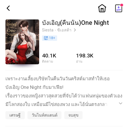
ic_home
ic_back
บังเอิญ(คืนนั้น)One Night
Siesta - ซิเอสต้า
ic_arrow_right
book_age
18
+
40.1K
198.3K
ติดตาม
อ่าน
เพราะงานเลี้ยงบริษัทในคืนวันวันคริสต์มาสทำให้เธอ
บังเอิญ One Night กับมาเฟีย!
เรื่องราวของหญิงสาวสุดสวยที่จับได้ว่าแฟนหนุ่มของตัวเอง
มีโลกสองใบ เหมือนมีไข่สองพวง และไอ้นั่นตรงกลางดันมี
ic_default
อันเดียวซึ่งไม่ควรแบ่งกันใช้กับคนอื่น
เศรษฐี
วันไนท์สแตนด์
จบสุข
นุ้งอัญชิสาคนสวยของเราเลยอกหัก เธอเลยอยากประชด