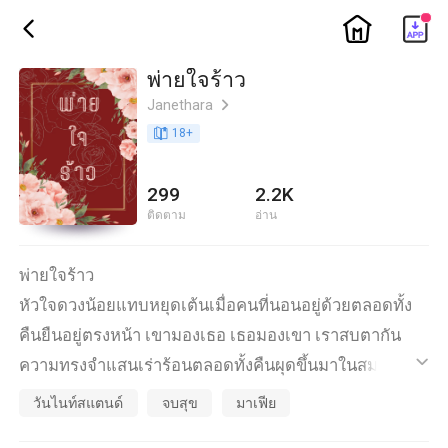
ic_home
ic_back
พ่ายใจร้าว
Janethara
ic_arrow_right
book_age
18
+
299
2.2K
ติดตาม
อ่าน
พ่ายใจร้าว
หัวใจดวงน้อยแทบหยุดเต้นเมื่อคนที่นอนอยู่ด้วยตลอดทั้ง
คืนยืนอยู่ตรงหน้า เขามองเธอ เธอมองเขา เราสบตากัน
ความทรงจำแสนเร่าร้อนตลอดทั้งคืนผุดขึ้นมาในสมอง
ic_default
เหมือนวิดีโอที่ฉายซ้ำไปซ้ำมาไม่หยุดเลย
วันไนท์สแตนด์
จบสุข
มาเฟีย
"จะไม่ทักกันหน่อยเหรอ เราก็...คนเคยๆกัน"