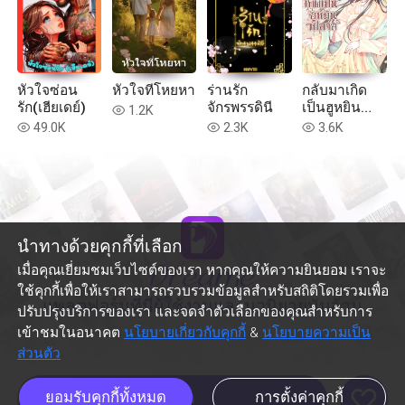
หัวใจซ่อน
หัวใจที่โหยหา
ร่านรัก
กลับมาเกิด
รัก(เฮียเดย์)
จักรพรรดินี
เป็นฮูหยิน
1.2K
read
วิปลาส
49.0K
2.3K
3.6K
read
read
read
นำทางด้วยคุกกี้ที่เลือก
เมื่อคุณเยี่ยมชมเว็บไซต์ของเรา หากคุณให้ความยินยอม เราจะ
ใช้คุกกี้เพื่อให้เราสามารถรวบรวมข้อมูลสำหรับสถิติโดยรวมเพื่อ
แพลตฟอร์มที่มีผู้ใช้งานและนวนิยายนับล้าน
ปรับปรุงบริการของเรา และจดจำตัวเลือกของคุณสำหรับการ
เข้าชมในอนาคต
นโยบายเกี่ยวกับคุกกี้
&
นโยบายความเป็น
ส่วนตัว
like
ยอมรับคุกกี้ทั้งหมด
การตั้งค่าคุกกี้
อ่านต่อ