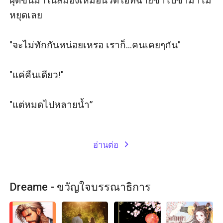
ผุดขึ้นมาในสมองเหมือนวิดีโอที่ฉายซ้ำไปซ้ำมาไม่
หยุดเลย

"จะไม่ทักกันหน่อยเหรอ เราก็...คนเคยๆกัน"

"แค่คืนเดียว!"

"แต่หมดไปหลายน้ำ”

อ่านต่อ
expand_more
Dreame - ขวัญใจบรรณาธิการ