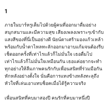
"แค่คืนเดียว!"
"แต่หมดไปหลายน้ำ"
1
- ภาวิน น้ำขิง -
ภายในบาร์หรูเต็มไปด้วยผู้คนที่ออกมาดื่มอย่าง
สนุกสนานและมีความสุข เสียงเพลงเพราะๆเข้ากับ
แสงสีของที่นี่เป็นอย่างดี นัยน์ตาเศร้ามองแก้วเหล้า
พร้อมกับน้ำตาไหลทะลักออกมาอาบแก้มจนต้องรีบ
เช็ดออกครั้งที่เท่าไรแล้วก็ไม่มั่นใจ เธอดื่มไป
เท่าไรแล้วก็ไม่มั่นใจเหมือนกัน เธอแค่อยากจะทำ
ทุกอย่างให้ลืมภาพคนรักกับเพื่อนสนิทที่ร่วมมือกัน
หักหลังอย่างตั้งใจ นั่นคือการแทงข้างหลังทะลุถึง
หัวใจที่เล่นเอาแทบช็อคเมื่อได้รู้ความจริง

เพื่อนสนิทที่คบมาสองปี คนรักที่คบมาหนึ่งปี 
