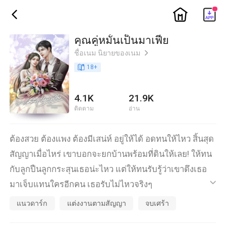
ic_home
ic_back
คุณคู่หมั้นเป็นมาเฟีย
ชื่อเนม นิยายของเนม
ic_arrow_right
book_age
18
+
4.1K
21.9K
ติดตาม
อ่าน
ต้องสวย ต้องแพง ต้องมีเสน่ห์ อยู่ให้ได้ อดทนให้ไหว สิ้นสุด
สัญญาเมื่อไหร่ เขาบอกจะยกบ้านพร้อมที่ดินให้เลย! ให้ทน
กับลูกปืนลูกกระสุนเธอน่ะไหว แต่ให้ทนรับรู้ว่าเขาดึงเธอ
มาเจ็บแทนใครอีกคน เธอรับไม่ไหวจริงๆ
ic_default
แนวดาร์ก
แต่งงานตามสัญญา
จบเศร้า