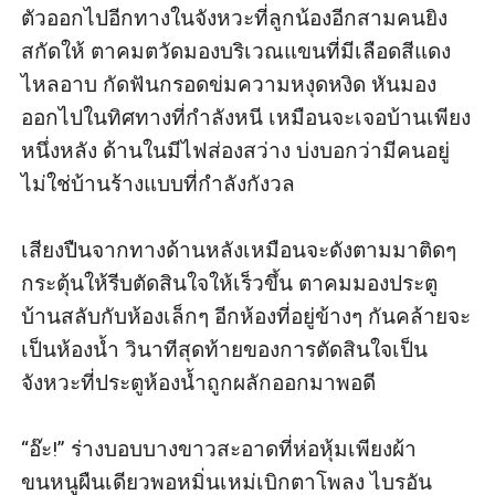
ตัวออกไปอีกทางในจังหวะที่ลูกน้องอีกสามคนยิง
สกัดให้ ตาคมตวัดมองบริเวณแขนที่มีเลือดสีแดง
ไหลอาบ กัดฟันกรอดข่มความหงุดหงิด หันมอง
ออกไปในทิศทางที่กำลังหนี เหมือนจะเจอบ้านเพียง
หนึ่งหลัง ด้านในมีไฟส่องสว่าง บ่งบอกว่ามีคนอยู่
ไม่ใช่บ้านร้างแบบที่กำลังกังวล 

เสียงปืนจากทางด้านหลังเหมือนจะดังตามมาติดๆ 
กระตุ้นให้รีบตัดสินใจให้เร็วขึ้น ตาคมมองประตู
บ้านสลับกับห้องเล็กๆ อีกห้องที่อยู่ข้างๆ กันคล้ายจะ
เป็นห้องน้ำ วินาทีสุดท้ายของการตัดสินใจเป็น
จังหวะที่ประตูห้องน้ำถูกผลักออกมาพอดี  

“อ๊ะ!” ร่างบอบบางขาวสะอาดที่ห่อหุ้มเพียงผ้า
ขนหนูผืนเดียวพอหมิ่นเหม่เบิกตาโพลง ไบรอัน