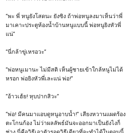
“พะ พี่ หนูยังโสดนะ ยังซิง ถ้าพ่อหนูลงมาเห็นว่าพี่
มาเคาะประตูห้องน้ำบ้านหนูแบบนี้ พ่อหนูยิงหัวพี่
แน่”

“นี่กล้าขู่เหรอวะ”

“พ่อหนูเมานะ ไม่มีสติ เห็นผู้ชายเข้าใกล้หนูไม่ได้
หรอก พ่อยิงหัวพี่เละแน่ พ่อ!” 

“อ้าวเฮ้ย! หุบปากสิวะ”

“พ่อ! มีคนมาแอบดูหนูอาบน้ำ!” เสียงหวานแผดร้อง
ตะโกนก้อง ไม่ว่าผลลัพธ์มันจะออกมาเป็นยังไงก็
ช่าง นี่คือวิธีเอาตัวรอดวิธีเดียวที่จะทำได้ในตอนนี้
