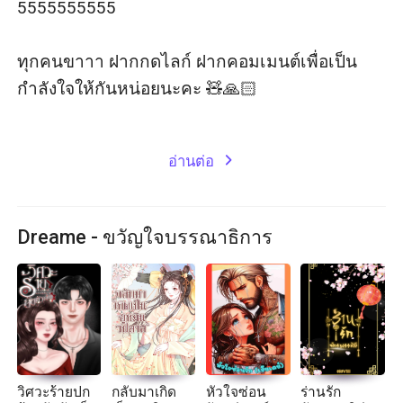
5555555555

ทุกคนขาาา ฝากกดไลก์ ฝากคอมเมนต์เพื่อเป็น
กำลังใจให้กันหน่อยนะคะ 🧸🙏🏻

อ่านต่อ
expand_more
Dreame - ขวัญใจบรรณาธิการ
วิศวะร้ายปก
กลับมาเกิด
หัวใจซ่อน
ร่านรัก