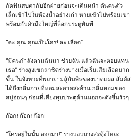
กัดฟันสบตากับอีกฝ่ายก่อนจะเดินหน้า ดันคนตัว
เล็กเข้าไปในห้องน้ำอย่างเก่า หายเข้าไปพร้อมเขา
พร้อมกับฝ่ามือใหญ่ที่ล็อกประตูทันที  

“คะ คุณ คุณเป็นใคร! ละ เลือด” 

“มีคนกำลังตามฉันมา ช่วยฉัน แล้วฉันจะตอบแทน
เธอ” ร่างสูงเซถลาชิดร่างบางเมื่อเริ่มเสียเลือดมาก
ขึ้น ในจังหวะที่พยายามสู้กับพิษของบาดแผล สัมผัส
ได้ถึงกลิ่นกายที่หอมสะอาดสะอ้าน กลิ่นหอมของ
สบู่อ่อนๆ ก่อนที่เสียงทุบประตูด้านนอกจะดังขึ้นรัวๆ 

ก๊อก! ก๊อก! ก๊อก!

“ใครอยู่ในนั้น ออกมา!” ร่างบอบบางสะดุ้งโหยง 