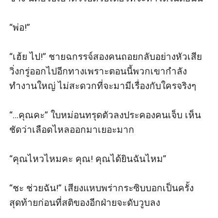
“พ่อ!” 

“เฮ้ย ไป!” ชายฉกรรจ์สองคนถอยกลับอย่างหัวเสีย 
วิ่งกรู่ออกไปอีกทางเพราะตอนนี้พวกเขากำลัง
ทำงานใหญ่ ไม่สะดวกที่จะมามีเรื่องกับใครจริงๆ

“…คุณคะ” ใบหม่อนทรุดตัวลงประคองคนเจ็บ เห็น
ชัดว่าเลือดไหลออกมาเยอะมาก 

“คุณไหวไหมคะ คุณ! คุณได้ยินฉันไหม” 

“ชะ ช่วยฉัน!” เสียงแหบพร่ากระซิบบอกเป็นครั้ง
สุดท้ายก่อนที่สติของอีกฝ่ายจะดับวูบลง 
