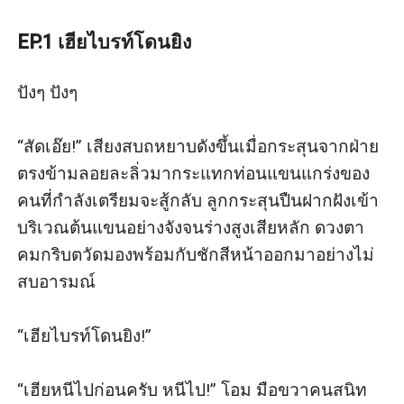
EP.1 เฮียไบรท์โดนยิง
ปังๆ ปังๆ 

“สัดเอ๊ย!” เสียงสบถหยาบดังขึ้นเมื่อกระสุนจากฝ่าย
ตรงข้ามลอยละลิ่วมากระแทกท่อนแขนแกร่งของ
คนที่กำลังเตรียมจะสู้กลับ ลูกกระสุนปืนฝากฝังเข้า
บริเวณต้นแขนอย่างจังจนร่างสูงเสียหลัก ดวงตา
คมกริบตวัดมองพร้อมกับชักสีหน้าออกมาอย่างไม่
สบอารมณ์

“เฮียไบรท์โดนยิง!” 

“เฮียหนีไปก่อนครับ หนีไป!” โอม มือขวาคนสนิท