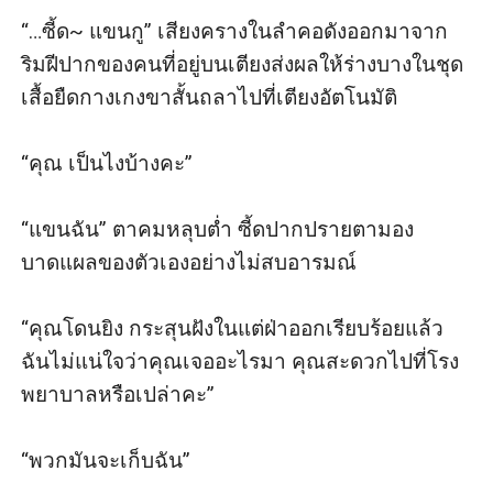
“…ซี้ด~ แขนกู” เสียงครางในลำคอดังออกมาจาก
ริมฝีปากของคนที่อยู่บนเตียงส่งผลให้ร่างบางในชุด
เสื้อยืดกางเกงขาสั้นถลาไปที่เตียงอัตโนมัติ 

“คุณ เป็นไงบ้างคะ” 

“แขนฉัน” ตาคมหลุบต่ำ ซี้ดปากปรายตามอง
บาดแผลของตัวเองอย่างไม่สบอารมณ์

“คุณโดนยิง กระสุนฝังในแต่ฝ่าออกเรียบร้อยแล้ว 
ฉันไม่แน่ใจว่าคุณเจออะไรมา คุณสะดวกไปที่โรง
พยาบาลหรือเปล่าคะ” 

“พวกมันจะเก็บฉัน” 
