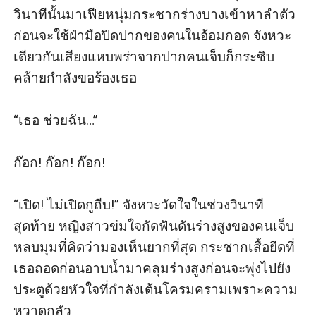
วินาทีนั้นมาเฟียหนุ่มกระชากร่างบางเข้าหาลำตัว
ก่อนจะใช้ฝ่ามือปิดปากของคนในอ้อมกอด จังหวะ
เดียวกันเสียงแหบพร่าจากปากคนเจ็บก็กระซิบ
คล้ายกำลังขอร้องเธอ

“เธอ ช่วยฉัน…” 

ก๊อก! ก๊อก! ก๊อก! 

“เปิด! ไม่เปิดกูถีบ!” จังหวะวัดใจในช่วงวินาที
สุดท้าย หญิงสาวข่มใจกัดฟันดันร่างสูงของคนเจ็บ
หลบมุมที่คิดว่ามองเห็นยากที่สุด กระชากเสื้อยืดที่
เธอถอดก่อนอาบน้ำมาคลุมร่างสูงก่อนจะพุ่งไปยัง
ประตูด้วยหัวใจที่กำลังเต้นโครมครามเพราะความ
หวาดกลัว
