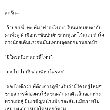
แกร๊ก~ 

“ว้ายยย พี่! พะ พี่มาทำอะไรอ่ะ” ใบหม่อนสบตากับ
คนทั้งคู่ ฝ่ามือกระชับปมผ้าขนหนูเอาไว้แน่น หัวใจ
ดวงน้อยเต้นแรงจนมันแทบหลุดออกมานอกเบ้า

“มีใครหนีมาแถวนี้ไหม” 

“มะ ไม่ ไม่มี! พวกพี่หาใครคะ” 

“ถอยไปดีกว่า พี่ต้องการดูข้างในว่ามีใครอยู่ไหม!” 
ชายฉกรรจ์สองคนใช้แขนผลักคนตัวเล็กออกห่าง 
ทว่าเธอสู้ ยืนเผชิญหน้าแม้ขาจะสั่น แม้สภาพไม่
เหมาะแก่การเจอใครเลยก็ตาม
