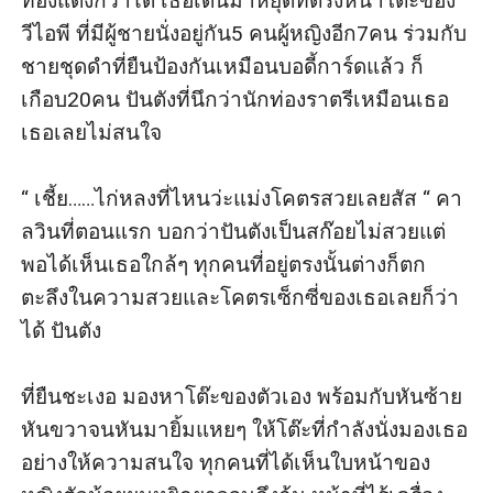
ทองแดงก็ว่าได้ เธอเดินมาหยุ่ดที่ตรงหน้าโต๊ะของ 
วีไอพี ที่มีผู้ชายนั่งอยู่กัน5 คนผู้หญิงอีก7คน ร่วมกับ
ชายชุดดำที่ยืนป้องกันเหมือนบอดี้การ์ดแล้ว ก็
เกือบ20คน ปันตังที่นึกว่านักท่องราตรีเหมือนเธอ 
เธอเลยไม่สนใจ 

“ เชี้ย……ไก่หลงที่ไหนว่ะแม่งโคตรสวยเลยสัส “ คา
ลวินที่ตอนแรก บอกว่าปันตังเป็นสก๊อยไม่สวยแต่
พอได้เห็นเธอใกล้ๆ ทุกคนที่อยู่ตรงนั้นต่างก็ตก
ตะลึงในความสวยและโคตรเซ็กซี่ของเธอเลยก็ว่า
ได้ ปันตัง

ที่ยืนชะเงอ มองหาโต๊ะของตัวเอง พร้อมกับหันซ้าย
หันขวาจนหันมายิ้มแหยๆ ให้โต๊ะที่กำลังนั่งมองเธอ
อย่างให้ความสนใจ ทุกคนที่ได้เห็นใบหน้าของ