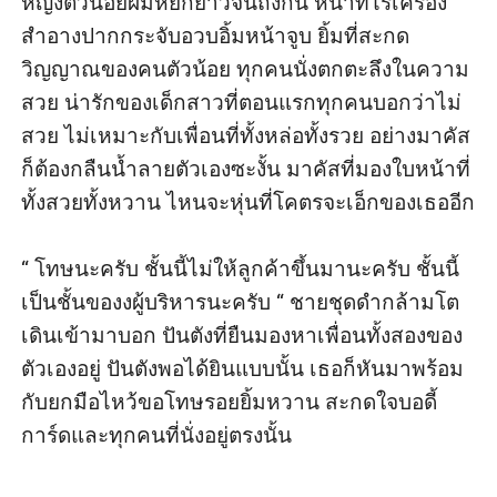
หญิงตัวน้อยผมหยิกยาวจนถึงก้น หน้าที่ไร้เครื่อง
สำอางปากกระจับอวบอิ้มหน้าจูบ ยิ้มที่สะกด
วิญญาณของคนตัวน้อย ทุกคนนั่งตกตะลึงในความ
สวย น่ารักของเด็กสาวที่ตอนแรกทุกคนบอกว่าไม่
สวย ไม่เหมาะกับเพื่อนที่ทั้งหล่อทั้งรวย อย่างมาคัส
ก็ต้องกลืนน้ำลายตัวเองซะงั้น มาคัสที่มองใบหน้าที่
ทั้งสวยทั้งหวาน ไหนจะหุ่นที่โคตรจะเอ็กของเธออีก 

“ โทษนะครับ ชั้นนี้ไม่ให้ลูกค้าขึ้นมานะครับ ชั้นนี้
เป็นชั้นของงผู้บริหารนะครับ “ ชายชุดดำกล้ามโต 
เดินเข้ามาบอก ปันตังที่ยืนมองหาเพื่อนทั้งสองของ
ตัวเองอยู่ ปันตังพอได้ยินแบบนั้น เธอก็หันมาพร้อม
กับยกมือไหว้ขอโทษรอยยิ้มหวาน สะกดใจบอดี้
การ์ดและทุกคนที่นั่งอยู่ตรงนั้น
