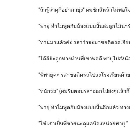
"ถ้ารู้ว่าดุก็อย่ามายุ่ง" ผมชักสีหน้าไม่พอใ
"พายุ ทำไมพูดกับน้องแบบนั้นล่ะลูกไม่น่
"ทานมาแล้วค่ะ รสาว่าจะมาขอติดรถเฮียพาย
"ได้สิจ้ะลูกทางผ่านพี่เขาพอดี พายุไปส่งน้
"พี่พายุคะ รสาขอติดรถไปลงโรงเรียนด้วยห
"หนักรถ" (ผมรีบตอบรสาออกไปส่งๆแล้วก็ไ
"พายุ ทำไมพูดกับน้องแบบนั้นอีกแล้ว ทาง
"ใช่ เราเป็นพี่ชายนะดูแลน้องหน่อยพายุ " 
