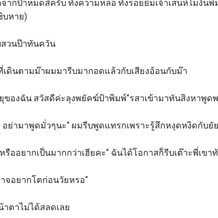
กป๊าหมดสิครับ ทั้งความหล่อ ทั้งรอยยิ้มเจ้าเสน่ห์ไม่งั้นพ
ิบหาย)

บสวนป๊าทันควัน

ที่เดินตามม๊าผมมารีบมากอดแล้วกับเสียงอ้อนกับม๊า

ของฉัน สวัสดีค่ะลุงพยัคฆ์ป้าพิมพ์"รสาเข้ามาทันสิงหาพูดพอ
่ อย่ามาพูดมั่วๆนะ" ผมรีบพูดแทรกเพราะรู้สึกหงุดหงิดกับยัยเด
รืออยากเป็นมากกว่าเฮียคะ" ฉันได้โอกาสก็รีบเต๊าะพี่เขาทัน
ริอาจอยากโตก่อนวัยหรอ"

หน้าตาไม่ได้สลดเลย
