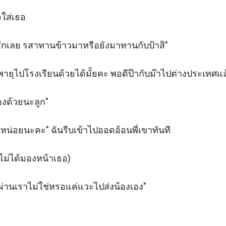
จใส่เธอ

ารักเลย รสาทานข้าวมาหรือยังมาทานกับป้าสิ"

ุไปโรงเรียนด้วยได้มั้ยคะ พอดีป๊ากับม๊าไปต่างประเทศแล้วร
องด้วยนะลูก"

น่อยนะคะ" ฉันรีบเข้าไปออดอ้อนพี่เขาทันที

ม่ได้มองหน้าเธอ)

ผ่านเราไม่ใช่หรอแค่แวะไปส่งน้องเอง" 
