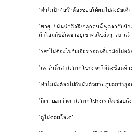
"ทำไมป๊ากับม๊าต้องชอบให้ผมไปส่งยัยเด็กนี
"พายุ ！มันน่าตีจริงๆลูกคนนี้ พูดจากับน้อ
ถ้าโอมกับอันเขาอยู่เขาคงไปส่งลูกเขาแล้ว
"รสาไม่ต้องไปกับเฮียหรอก เดี๋ยวมึงไปพร้อม
"แต่วันนี้รสาใส่กระโปรง จะให้นั่งซ้อนท้ายบ
"ทำไมมึงต้องไปกับมันด้วยวะ กูบอกว่ากูจะ
"ก็เราบอกว่าเราใส่กระโปรงเราไม่ชอบนั่งบิ
"กูไม่ค่อยโอเค" 
