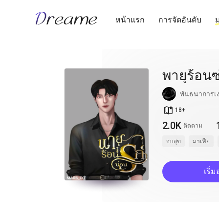
หน้าแรก
การจัดอันดับ
ม
พายุร้อนซ
พันธนาการเ
book_age
18
+
2.0K
ติดตาม
จบสุข
มาเฟีย
เริ่ม