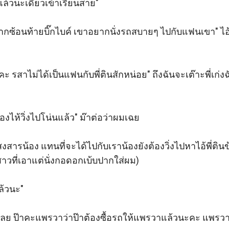
้วนะเดี๋ยวเข้าเรียนสาย"

ยากซ้อนท้ายบิ๊กไบค์ เขาอยากนั่งรถสบายๆ ไปกับแฟนเขา" ไอ้
 รสาไม่ได้เป็นแฟนกับพี่ตินสักหน่อย" ถึงฉันจะเต๊าะพี่เก่ง
งไห้วิ่งไปโน่นแล้ว" ม๊าต่อว่าผมเฉย

ารน้อง แทนที่จะได้ไปกับเราน้องยังต้องวิ่งไปหาไอ้พี่ตินข้าง
าวที่เอาแต่นั่งกอดอกเบ้บปากใส่ผม)

้วนะ"

ลย ป๊าคะแพรวาว่าป๊าต้องซื้อรถให้แพรวาแล้วนะคะ แพรวา