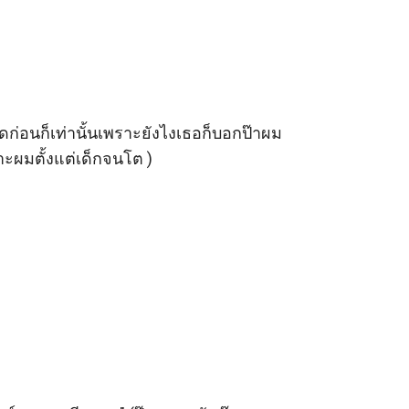
ูดก่อนก็เท่านั้นเพราะยังไงเธอก็บอกป๊าผม
าะผมตั้งแต่เด็กจนโต )
