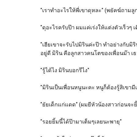
"เราทำอะไรให้พี่เขาดุหละ" (พยัคฆ์ถามลูก
"ดุอะไรครับป๊า ผมแค่เร่งให้แต่งตัวเร็วๆ 
"เฮียเขาจะรับไปมิรินค่ะป๊า ทำอย่างกับมิ
อยู่ดี มิริน คือลูกสาวคนโตของเพื่อนม๊า เธ
"รู้ได้ไง มิรินบอกรึไง"

"มิรินเป็นเพื่อนหนูนะคะ หนูก็ต้องรู้สิเขา
"ยัยเด็กแก่แดด" (ผมยีหัวน้องสาวก่อนจะยิ้
"รอยยิ้มนี้ได้ป๊ามาเต็มๆเลยนะพายุ" 
