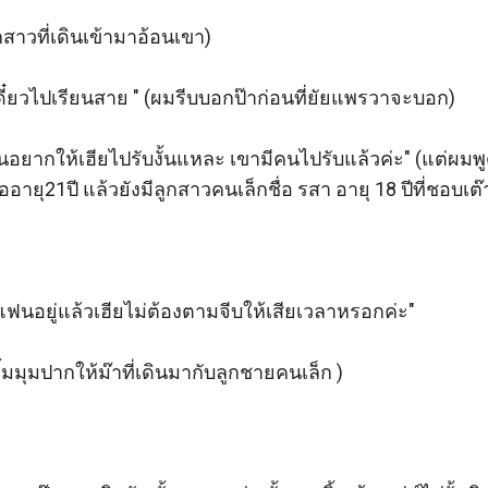
สาวที่เดินเข้ามาอ้อนเขา)

เดี๋ยวไปเรียนสาย " (ผมรีบบอกป๊าก่อนที่ยัยแพรวาจะบอก)

รินอยากให้เฮียไปรับงั้นแหละ เขามีคนไปรับแล้วค่ะ" (แต่ผมพ
ออายุ21ปี แล้วยังมีลูกสาวคนเล็กชื่อ รสา อายุ 18 ปีที่ชอบเต๊
มีแฟนอยู่แล้วเฮียไม่ต้องตามจีบให้เสียเวลาหรอกค่ะ"

มมุมปากให้ม๊าที่เดินมากับลูกชายคนเล็ก )
