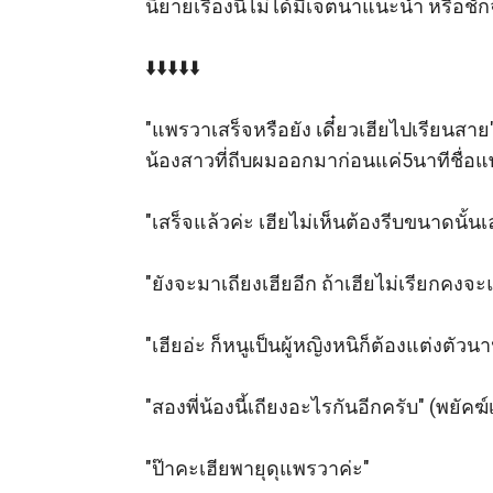
นิยายเรื่องนี้ไม่ได้มีเจตนาแนะนำ หรือชั
⬇️⬇️⬇️⬇️⬇️

"แพรวาเสร็จหรือยัง เดี๋ยวเฮียไปเรียนสาย"
น้องสาวที่ถีบผมออกมาก่อนแค่5นาทีชื่อแพ
"เสร็จแล้วค่ะ เฮียไม่เห็นต้องรีบขนาดนั้นเล
"ยังจะมาเถียงเฮียอีก ถ้าเฮียไม่เรียกคงจะ
"เฮียอ่ะ ก็หนูเป็นผู้หญิงหนิก็ต้องแต่งตัวนา
"สองพี่น้องนี้เถียงอะไรกันอีกครับ" (พยัคฆ์
"ป๊าคะเฮียพายุดุแพรวาค่ะ"
