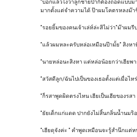
"บอกแล้วไงว่าลูกชายป๊าก็ต้องถอดแบบมาจา
มากตั้งแต่จำความได้ ป๊าผมโคตรหลงม๊าช
"รอยยิ้มของคนเจ้าเล่ห์ล่ะสิไม่ว่า"ม๊าผมรี
"แล้วผมหละครับหล่อเหมือนป๊ามั้ย" สิงหา
"นายหล่อนะสิงหา แต่หล่อน้อยกว่าเฮียพายุ
"สวัสดีลูก/ฉันไปเป็นของเธอตั้งแต่เมื่อไหร
"ก็รสาพูดผิดตรงไหน เฮียเป็นเฮียของรสา ห
"ยัยเด็กแก่แดด ปากยังไม่สิ้นกลิ่นน้ำนม
"เฮียดุจังค่ะ " คำพูดเหมือนจะรู้สำนึกแต่