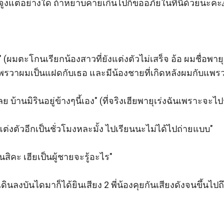
กจูงแต่อย่างใด ถ้าหยาบคายเกินไปก็ขออภัยในที่นี้ด้วยนะคะ
 (ผมตะโกนเรียกน้องสาวที่ยังแต่งตัวไม่เสร็จ อ้อ ผมชื่อพายุ 
รวาผมเป็นแฝดกับเธอ และมีน้องชายที่เกิดหลังผมกับแพรวาชื่
ย บ้านมิรินอยู่ข้างๆนี้เอง" (ที่จริงเฮียพายุเร่งฉันเพราะจะไป
แต่งตัวอีกเป็นชั่วโมงหละมั้ง ไปเรียนนะไม่ได้ไปถ่ายแบบ"

นสิคะ เฮียเป็นผู้ชายจะรู้อะไร"

เดินลงบันไดมาก็ได้ยินเสียง 2 พี่น้องคุยกันเสียงดังจนขึ้นไปถึ