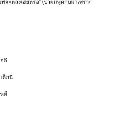
ิมพ์จะหลงเฮียหรอ" (ป๊าผมพูดกับม๊าเพราะ
ดี

็กนี่

ที
