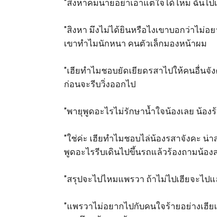
"สิงหาคมนายอย่าเอาแต่ใจได้ไหม ฉันไปแล
"สิงหา มึงไม่ได้ยินหรือไงเขาบอกว่าไม่อ
เขาทำไมนักหนา คนตัวเล็กมองหน้าผม

"เฮียทำไมชอบยัดเยียดรสาไปให้คนอื่นจังคะ
ก่อนจะรีบวิ่งออกไป

"พายุพูดอะไรไม่รักษาน้ำใจน้องเลย น้องร้อ
"ใช่ค่ะ เฮียทำไมชอบไล่น้องรสาจังคะ น่าสงส
พูดอะไรรีบเดินไปขึ้นรถแล้วร้องถามน้องส
"สรุปจะไปไหมแพรวา ถ้าไม่ไปเฮียจะไปแล
"แพรวาไม่อยากไปกับคนใจร้ายอย่างเฮียเ