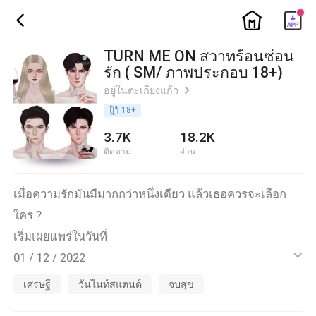
ic_home
ic_back
TURN ME ON สวาทร้อนซ่อน
รัก ( SM/ ภาพประกอบ 18+)
อยู่ในตะเกียงแก้ว
ic_arrow_right
book_age
18
+
3.7K
18.2K
ติดตาม
อ่าน
เมื่อความรักมันมีมากกว่าหนึ่งเดียว แล้วเธอควรจะเลือก
ใคร ?
เริ่มเผยแพร่ในวันที่
01 / 12 / 2022
ic_default
อายุต่ำกว่า 18 ปี ไม่ควรอ่าน!
เศรษฐี
วันไนท์สแตนด์
จบสุข
นิยายเรื่องนี้มีภาพประกอบที่ไม่เหมาะสม