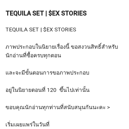
มีเนื้อหาเน้นไปทางเรื่องเพศ ความรุนแรง สารเสพติด สิ่ง
ผิดกฎหมาย บังคับ ข่มขู่ หยาบคาย
TEQUILA SET | $EX STORIES
* และเน้นเรื่อง SEX เป็นหลัก *
โลกสวย ใจบาง ชอบแนวสร้างสรรค์ กดข้ามนิยายเรื่องนี้ไป
TEQUILA SET | $EX STORIES 

ได้เลยนะคะ
TEQUILA SET
ภาพประกอบในนิยายเรื่องนี้ ขอสงวนสิทธิ์สำหรับ
TURN ME ON สวาทร้อนซ่อนรัก (3P+)
นักอ่านที่ซื้อครบทุกตอน

TAKE ME TO HELL (coming soon)
TRY IT ON (coming soon)
และจะมีขั้นตอนการขอภาพประกอบ 

⚠️ Trigger Warning
sexual harassment คุกคามทางเพศ ทั้งพูดและกระทำ
อยู่ในนิยายตอนที่ 120  ขึ้นไปเท่านั้น

sexual Assult / rape มีการล่วงละเมิดทางเพศ / ขืนใจ
BDSM / NC / PWP / ADULT ONLY
ขอบคุณนักอ่านทุกท่านที่สนับสนุนกันนะคะ >

TURN ME ON สวาทร้อนซ่อนรัก (3P+)
ยังไม่ระบุพระเอก
เริ่มเผยแพร่ในวันที่
