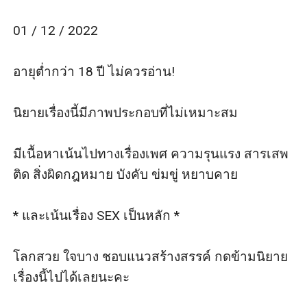
Honey / ฮันนี่ ( ยาหยี )
ลูกครึ่ง ไทย / รัสเซีย
01 / 12 / 2022

....ชีวิตคนเรามีขึ้นก็มีลง...
"ฉันไม่ใช่นางเอก และไม่เคยได้เป็นด้วย!"
อายุต่ำกว่า 18 ปี ไม่ควรอ่าน!

"เมื่อก่อนฉันอาจจะเคย ใส ซื่อ บริสุทธิ์เปรียบเสมอน้ำ
เปล่า..."
นิยายเรื่องนี้มีภาพประกอบที่ไม่เหมาะสม 

"แต่ในวันนี้ฉันไม่ใช่ฮันนี่คนเดิมอีกแล้ว"
"แล้วนาย....อยากจะลองดื่มเตกีล่า สักช็อตไหม?"
มีเนื้อหาเน้นไปทางเรื่องเพศ ความรุนแรง สารเสพ
"เพื่อว่าเราจะเข้ากันได้ง่ายขึ้น?"
ติด สิ่งผิดกฎหมาย บังคับ ข่มขู่ หยาบคาย

Bear Brown / แบร์บราวน์
- หนุ่มหล่อไฮโซในสังคมชั้นสูง ผู้ไม่เคยต้องเกรงกลัวใคร -
* และเน้นเรื่อง SEX เป็นหลัก *

ลูกชายเพียงเดียวของนักการเมืองชื่อดัง ผู้ทรงอิทธิพลมาก
คนหนึ่งของประเทศ
โลกสวย ใจบาง ชอบแนวสร้างสรรค์ กดข้ามนิยาย
อย่างท่านคามิน ว่าที่แคนดิเดตนายกรัฐมนตรีคนต่อไป
เรื่องนี้ไปได้เลยนะคะ

ของประเทศไทย