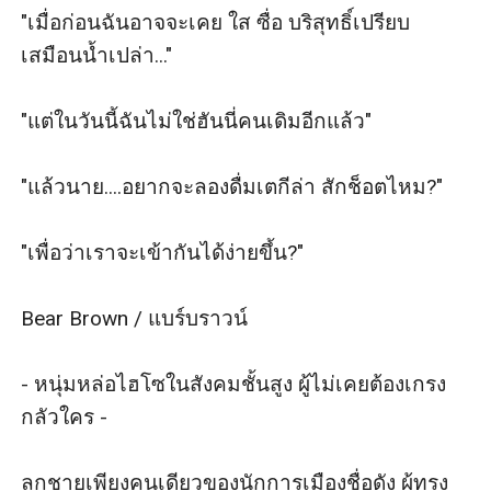
เนื้อหาทุกตัวอักษรและรูปภาพฉากประกอบ
"เมื่อก่อนฉันอาจจะเคย ใส ซื่อ บริสุทธิ์เปรียบ
ไม่อนุญาตให้นำไปเผยแพร่ หรือทำซ้ำ ดัดแปลง**ทั้งสิ้น
เสมือนน้ำเปล่า..."

สามารถดำเนินการตามกฎหมายคุ้มครองทรัพย์สินทาง
ปัญญา
"แต่ในวันนี้ฉันไม่ใช่ฮันนี่คนเดิมอีกแล้ว"

พ.ร.บ ลิขสิทธิ์ 2537 มีโทษทั้งจำทั้งปรับ
Do not Copy , Reproduce , Plagiarism
"แล้วนาย....อยากจะลองดื่มเตกีล่า สักช็อตไหม?"

"เพื่อว่าเราจะเข้ากันได้ง่ายขึ้น?"

Bear Brown / แบร์บราวน์ 

- หนุ่มหล่อไฮโซในสังคมชั้นสูง ผู้ไม่เคยต้องเกรง
กลัวใคร -

ลูกชายเพียงคนเดียวของนักการเมืองชื่อดัง ผู้ทรง