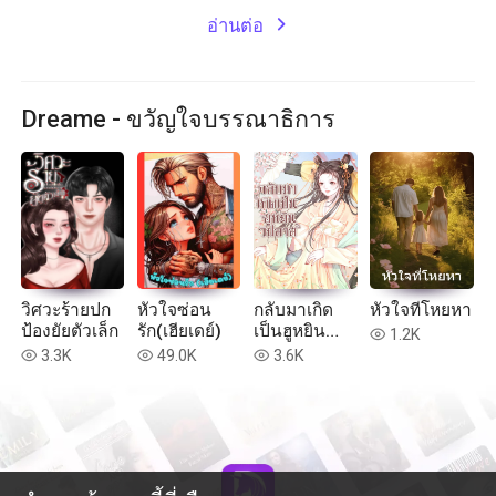
อ่านต่อ
expand_more
Dreame - ขวัญใจบรรณาธิการ
วิศวะร้ายปก
หัวใจซ่อน
กลับมาเกิด
หัวใจที่โหยหา
ป้องยัยตัวเล็ก
รัก(เฮียเดย์)
เป็นฮูหยิน
1.2K
read
วิปลาส
3.3K
49.0K
3.6K
read
read
read