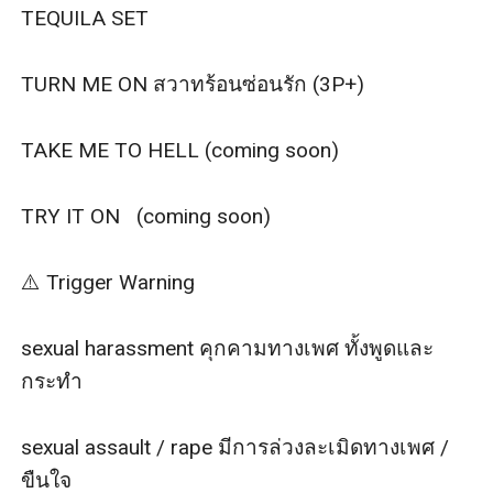
Lion / ไลออน
TEQUILA SET

- มาเฟียหนุ่มเลือดร้อน ผู้ไม่เคยแพ้ให้ใคร -
ผู้สืบทอดตำแหน่งหัวหน้าแก็งมาเฟียใหญ่ ฮ่องกง
TURN ME ON สวาทร้อนซ่อนรัก (3P+) 

อาณาจักรค้าอาวุธปืนเถื่อน
และรวมไปถึงสิ่งผิดกฎหมายมากมาย
TAKE ME TO HELL (coming soon)

Dragon / ดราก้อน
- คุณชายหนุ่มเพลย์บอย ผู้ไม่เคยเป็นที่สองรองจากใคร -
TRY IT ON   (coming soon)

ทายาทเพียงคนเดียวของ บริษัทเบียร์มังกร
ผู้จัดจำหน่าย ทั้งโซดา เหล้า เบียร์ เครื่องดื่มชูกำลัง
⚠️ Trigger Warning 

มากมาย
ผูกขาดทั้งผับดัง ๆ ในไทย และยังจัดจำหน่ายส่งออกไปทั่ว
sexual harassment คุกคามทางเพศ ทั้งพูดและ
โลก
กระทำ

(ขอย้ำอีกครั้งว่านิยายเรื่องนี้ค่อนข้างมีเนื้อหารุนแรงโปรด
อ่านคำเตือนก่อนตัดสินใจอ่าน)
sexual assault / rape มีการล่วงละเมิดทางเพศ / 
กดข้ามเรื่องนี้ไปหาก..
ขืนใจ
