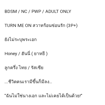
ไม่ชอบนิยายเน้นฉาก NC/SEX
ไม่ชอบนิยายนางเอกแรง ๆ / พระเอกเลวโคตร ๆ
BDSM / NC / PWP / ADULT ONLY 

และหากยังไม่เคยอ่านนิยายของตะเกียงมาก่อน
แนะนำให้อ่านตัวอย่าง + อ่านคอมเม้นต์อีกทีก่อนจะกดซื้อ
TURN ME ON สวาทร้อนซ่อนรัก (3P+)

นิยายนะคะ
เตือนไว้เยอะพอสมควรแล้วนะ ถ้าหากไม่ตรงจริตจริง ๆ กด
ยังไม่ระบุพระเอก 

ข้ามไป ไม่เม้นบั่นทอนจิตใจคนเขียนน๊า
และนิยายเรื่องนี้เกิดขึ้นเพียงแค่ในจินตนาการของไรท์
Honey / ฮันนี่ ( ยาหยี )

เท่านั้น
เหตุการณ์ทุกอย่างเป็นเพียงเรื่องสมมุติอยู่ในตะเกียงแก้ว
ลูกครึ่ง ไทย / รัสเซีย 

สามารถติดต่อนักเขียนได้ที่
FB : อยู่ในตะเกียงแก้ว
....ชีวิตคนเรามีขึ้นก็มีลง...

IG : takiangkeaw_
หนังสือนิยายออนไลน์เล่มนี้
"ฉันไม่ใช่นางเอก และไม่เคยได้เป็นด้วย!"

ถือเป็นทรัพย์สินทางปัญญาของผู้เขียน : อยู่ในตะเกียงแก้ว