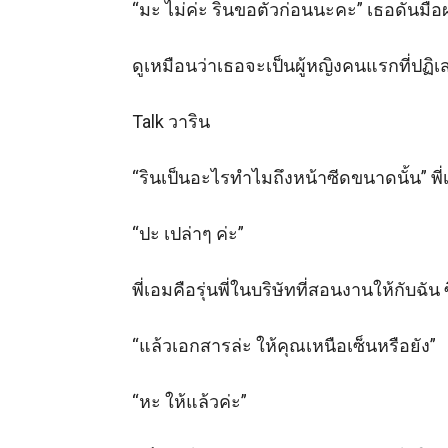
“มะ ไม่ค่ะ รินขอตัวก่อนนะคะ” เธอดันมือ
ดูเหมือนว่าเธอจะเป็นผู้หญิงคนแรกที่ปฏิเส
Talk วาริน 

“รินเป็นอะไรทำไมถึงหน้าซีดขนาดนั้น” พี่เอ
“ปะ เปล่าๆ ค่ะ” 

พี่เอมคือรุ่นพี่ในบริษัทที่สอนงานให้กับฉัน
“แล้วเอกสารล่ะ ให้คุณเหนือเซ็นหรือยัง”

“หะ ให้แล้วค่ะ” 
