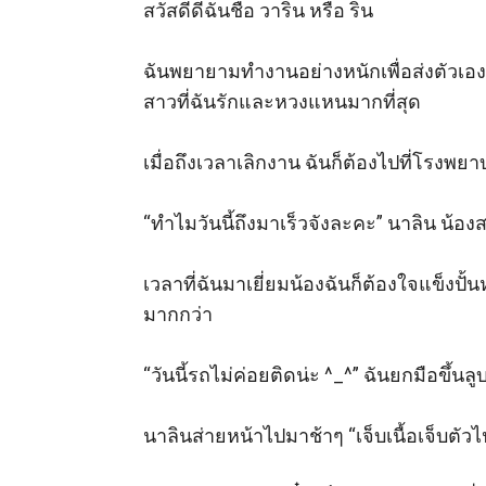
สวัสดีดีฉันชื่อ วาริน หรือ ริน 

ฉันพยายามทำงานอย่างหนักเพื่อส่งตัวเองเร
สาวที่ฉันรักและหวงแหนมากที่สุด 

เมื่อถึงเวลาเลิกงาน ฉันก็ต้องไปที่โรงพยาบ
“ทำไมวันนี้ถึงมาเร็วจังละคะ” นาลิน น้อ
เวลาที่ฉันมาเยี่ยมน้องฉันก็ต้องใจแข็งปั
มากกว่า  

“วันนี้รถไม่ค่อยติดน่ะ ^_^” ฉันยกมือขึ้นลูบห
นาลินส่ายหน้าไปมาช้าๆ “เจ็บเนื้อเจ็บตัวไป