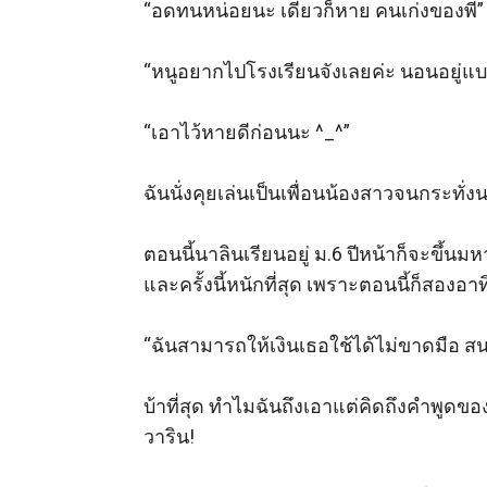
“อดทนหน่อยนะ เดี๋ยวก็หาย คนเก่งของพี่” 
“หนูอยากไปโรงเรียนจังเลยค่ะ นอนอยู่แบบนี
“เอาไว้หายดีก่อนนะ ^_^” 

ฉันนั่งคุยเล่นเป็นเพื่อนน้องสาวจนกระทั่
ตอนนี้นาลินเรียนอยู่ ม.6 ปีหน้าก็จะขึ้น
และครั้งนี้หนักที่สุด เพราะตอนนี้ก็สองอา
“ฉันสามารถให้เงินเธอใช้ได้ไม่ขาดมือ สนใจ
บ้าที่สุด ทำไมฉันถึงเอาแต่คิดถึงคำพูดของค
วาริน! 
