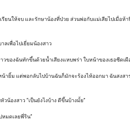
ียนให้จบ และรักษาน้องที่ป่วย ส่วนพ่อกับแม่เสียไปเมื่อห้า
าลเพื่อไปเยี่ยมน้องสาว 

งสาวของฉันทักขึ้นด้วยน้ำเสียงแหบพร่า ใบหน้าของเธอซีดเผ
้นหน้ายิ้ม แต่พอกลับไปบ้านฉันก็มักจะร้องไห้ออกมา ฉันสงสา
ัวน้องสาว “เป็นยังไงบ้าง ดีขึ้นบ้างมั้ย”

หมดเลยพี่ริน” 
