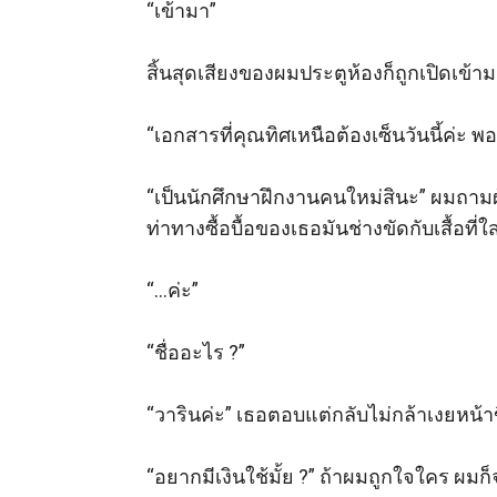
“เข้ามา” 

สิ้นสุดเสียงของผมประตูห้องก็ถูกเปิดเข
“เอกสารที่คุณทิศเหนือต้องเซ็นวันนี้ค่ะ พ
“เป็นนักศึกษาฝึกงานคนใหม่สินะ” ผมถาม
ท่าทางซื้อบื้อของเธอมันช่างขัดกับเสื้อที่ใส่
“…ค่ะ” 

“ชื่ออะไร ?”

“วารินค่ะ” เธอตอบแต่กลับไม่กล้าเงยหน้า
“อยากมีเงินใช้มั้ย ?” ถ้าผมถูกใจใคร ผมก็จ