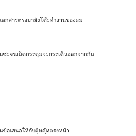
แฟ้มเอกสารตรงมายังโต๊ะทำงานของผม 

น่นซะจนเม็ดกระดุมจะกระเด็นออกจากกัน 
่นข้อเสนอให้กับผู้หญิงตรงหน้า 
