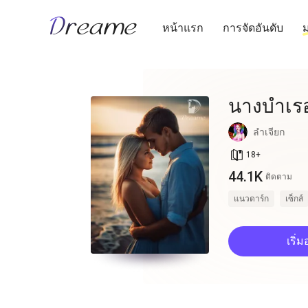
หน้าแรก
การจัดอันดับ
ม
นางบำเร
ลำเจียก
book_age
18
+
44.1K
ติดตาม
แนวดาร์ก
เซ็กส์
เริ่ม