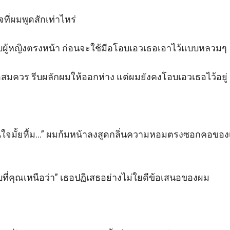
ที่ผมพูดสักเท่าไหร่

 กับผู้หญิงตรงหน้า ก่อนจะใช้มือโอบเอวเธอเอาไว้แบบหลวมๆ 

มควร รีบผลักผมให้ออกห่าง แต่ผมยังคงโอบเอวเธอไว้อยู่ 

นใจมั้ยหื้ม…” ผมก้มหน้าลงสูดกลิ่นความหอมตรงซอกคอของเธ
ที่คุณเหนือว่า” เธอปฏิเสธอย่างไม่ใยดีข้อเสนอของผม 
