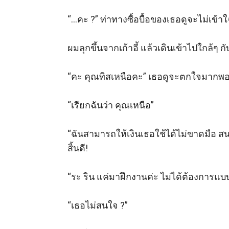
“…คะ ?” ท่าทางซื้อบื้อของเธอดูจะไม่เข้าใจ
ผมลุกขึ้นจากเก้าอี้ แล้วเดินเข้าไปใกล้ๆ
“คะ คุณทิสเหนือคะ” เธอดูจะตกใจมากพอส
“เรียกฉันว่า คุณเหนือ” 

“ฉันสามารถให้เงินเธอใช้ได้ไม่ขาดมือ ส
สิ้นดี!

“ระ ริน แค่มาฝึกงานค่ะ ไม่ได้ต้องการแบบ
“เธอไม่สนใจ ?”
