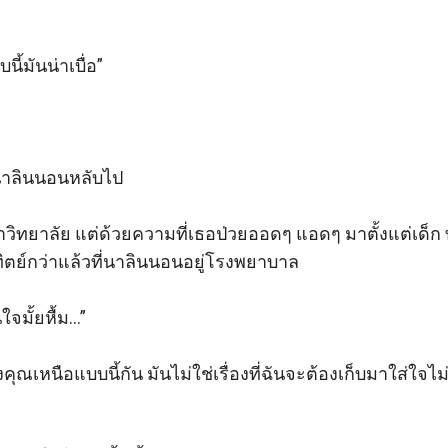


้มันน่าเบื่อ”

งนาลินนอนหลับไป 

มหาวิทยาลัย แต่ด้วยความที่เธอป่วยออดๆ แอดๆ มาตั้งแต่เด็ก
ทิตย์กว่าแล้วที่นาลินนอนอยู่โรงพยาบาล 

มั้ยหื้ม…” 

ุณเหนือแบบนี้กัน มันไม่ใช่เรื่องที่ฉันจะต้องเก็บมาใส่ใจไม่