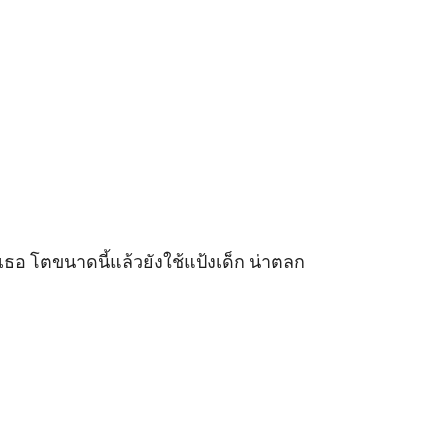
อ โตขนาดนี้แล้วยังใช้แป้งเด็ก น่าตลก