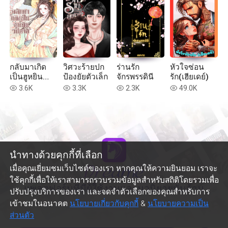
กลับมาเกิด
วิศวะร้ายปก
ร่านรัก
หัวใจซ่อน
เป็นฮูหยิน
ป้องยัยตัวเล็ก
จักรพรรดินี
รัก(เฮียเดย์)
วิปลาส
3.6K
3.3K
2.3K
49.0K
read
read
read
read
นำทางด้วยคุกกี้ที่เลือก
เมื่อคุณเยี่ยมชมเว็บไซต์ของเรา หากคุณให้ความยินยอม เราจะ
ใช้คุกกี้เพื่อให้เราสามารถรวบรวมข้อมูลสำหรับสถิติโดยรวมเพื่อ
แพลตฟอร์มที่มีผู้ใช้งานและนวนิยายนับล้าน
ปรับปรุงบริการของเรา และจดจำตัวเลือกของคุณสำหรับการ
เข้าชมในอนาคต
นโยบายเกี่ยวกับคุกกี้
&
นโยบายความเป็น
ส่วนตัว