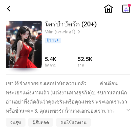
ic_home
ic_back
ใคร่บำบัดรัก (20+)
Milin (ลาเฟลอร์)
ic_arrow_right
book_age
18
+
5.4K
52.5K
ติดตาม
อ่าน
เขาใช้ร่างกายของเธอบำบัดความกลัว…………คำเตือน1.
พระเอกแต่งงานแล้ว (แต่งงานทางธุรกิจ)2. รบกวนคุณนัก
อ่านอย่าพึ่งตัดสินว่าคุณชรันหรือคุณเพชร พระเอกเราเลว
หรือชั่วนะคะ 3. คุณเพชรรักน้ำนางเอกของเรามากค่ะ
ic_default
(หลังจากเจอนางเอกก็ไม่เคยนอกกาย นอกใจ ตามปกป้อง
จบสุข
ผู้สืบทอด
คนใช้แรงงาน
ดูแลนางเอกตลอดค่ะ พร้อมบวกกับทุกคนที่มาแตะน้ำ)4.