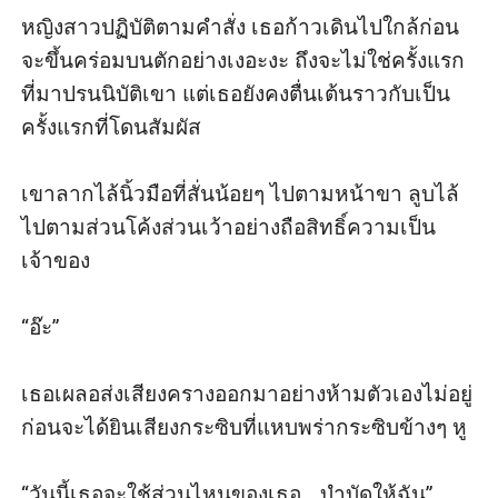
หญิงสาวปฏิบัติตามคำสั่ง เธอก้าวเดินไปใกล้ก่อน
จะขึ้นคร่อมบนตักอย่างเงอะงะ ถึงจะไม่ใช่ครั้งแรก
ที่มาปรนนิบัติเขา แต่เธอยังคงตื่นเต้นราวกับเป็น
ครั้งแรกที่โดนสัมผัส 

เขาลากไล้นิ้วมือที่สั่นน้อยๆ ไปตามหน้าขา ลูบไล้
ไปตามส่วนโค้งส่วนเว้าอย่างถือสิทธิ์ความเป็น
เจ้าของ 

“อ๊ะ” 

เธอเผลอส่งเสียงครางออกมาอย่างห้ามตัวเองไม่อยู่ 
ก่อนจะได้ยินเสียงกระซิบที่แหบพร่ากระซิบข้างๆ หู

“วันนี้เธอจะใช้ส่วนไหนของเธอ… บำบัดให้ฉัน”
