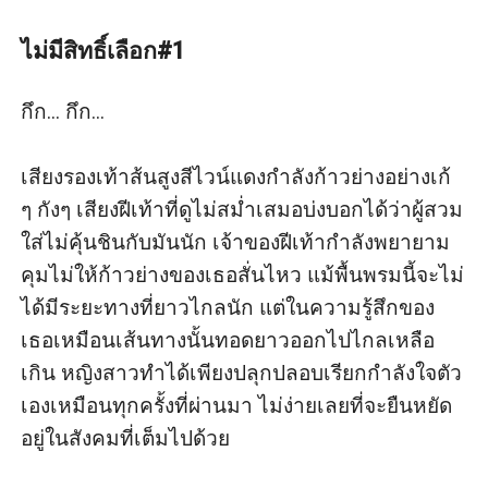
นิยายเรื่องนี้มีปม 5. นิยายเรื่องนี้ จบดีแฮปปี้ ค่ะ 6. เตือนอีก
ครั้ง คุณเพชรคลั่งรักหนักมากค่ะ (จ้องจะกินน้ำอย่างเดียว)
ไม่มีสิทธิ์เลือก#1
นิยายเรื่องนี้ มีเนื้อหาโจ่งแจ้งบางช่วง ชื่อตัวละคร สถานที่
และการกระทำล้วนเป็นเรื่องสมมติ เป็นเพียงจินตนาการ
กึก... กึก...

ของผู้แต่งเท่านั้น เหมาะสำหรับนักอ่านที่มีอายุ 18 ปีขึ้นไป
Dirty talk : ใช้คำพูดหยาบโลน อ่านเพื่อความบันเทิงนะคะ
เสียงรองเท้าส้นสูงสีไวน์แดงกำลังก้าวย่างอย่างเก้ 
ฝากติดตามผลงานมิลินด้วยค่ะ นิยายเรื่อง ใคร่บำบัดรัก
ๆ กังๆ เสียงฝีเท้าที่ดูไม่สม่ำเสมอบ่งบอกได้ว่าผู้สวม
เป็นลิขสิทธิ์ของ ลาเฟลอร์, Milinjang, ณฐรงค์พร Alana แต่
ใส่ไม่คุ้นชินกับมันนัก เจ้าของฝีเท้ากำลังพยายาม
เพียงผู้เดียว© สงวนลิขสิทธิ์ตามพระราชบัญญัติลิขสิทธิ์
คุมไม่ให้ก้าวย่างของเธอสั่นไหว แม้พื้นพรมนี้จะไม่
(ฉบับเพิ่มเติม) พ.ศ.2559ไม่อนุญาตให้คัดลอก ปลอมแปลง
ได้มีระยะทางที่ยาวไกลนัก แต่ในความรู้สึกของ
ดัดแปลง สแกนหนังสือ หรือส่วนหนึ่งส่วนใดในเนื้อหา เพื่อ
เธอเหมือนเส้นทางนั้นทอดยาวออกไปไกลเหลือ
สร้างฐานข้อมูลอิเล็กทรอนิกส์ หรือทางอื่นทางใดก็ตาม รวม
เกิน หญิงสาวทำได้เพียงปลุกปลอบเรียกกำลังใจตัว
ถึงภาพปกนิยายด้วยประการเดียวกันทั้งสิน
เองเหมือนทุกครั้งที่ผ่านมา ไม่ง่ายเลยที่จะยืนหยัด
อยู่ในสังคมที่เต็มไปด้วย 
