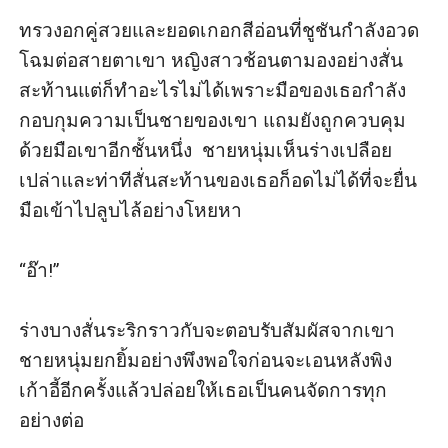
ทรวงอกคู่สวยและยอดเกอกสีอ่อนที่ชูชันกำลังอวด
โฉมต่อสายตาเขา หญิงสาวช้อนตามองอย่างสั่น
สะท้านแต่ก็ทำอะไรไม่ได้เพราะมือของเธอกำลัง
กอบกุมความเป็นชายของเขา แถมยังถูกควบคุม
ด้วยมือเขาอีกชั้นหนึ่ง  ชายหนุ่มเห็นร่างเปลือย
เปล่าและท่าทีสั่นสะท้านของเธอก็อดไม่ได้ที่จะยื่น
มือเข้าไปลูบไล้อย่างโหยหา

“อ๊า!”

ร่างบางสั่นระริกราวกับจะตอบรับสัมผัสจากเขา 
ชายหนุ่มยกยิ้มอย่างพึงพอใจก่อนจะเอนหลังพิง
เก้าอี้อีกครั้งแล้วปล่อยให้เธอเป็นคนจัดการทุก
อย่างต่อ
