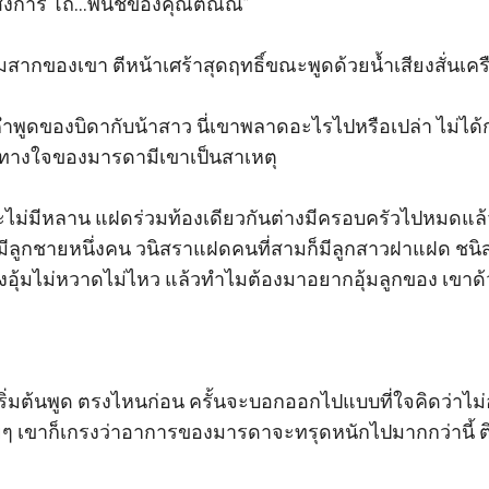
งการ โถ...พั้นช์ของคุณติณณ์” 

ากของเขา ตีหน้าเศร้าสุดฤทธิ์ขณะพูดด้วยน้ำเสียงสั่นเครือ
นคำพูดของบิดากับน้าสาว นี่เขาพลาดอะไรไปหรือเปล่า ไม่ได้
วยทางใจของมารดามีเขาเป็นสาเหตุ 

าจะไม่มีหลาน แฝดร่วมท้องเดียวกันต่างมีครอบครัวไปหมด
มีลูกชายหนึ่งคน วนิสราแฝดคนที่สามก็มีลูกสาวฝาแฝด ชนิ
อุ้มไม่หวาดไม่ไหว แล้วทำไมต้องมาอยากอุ้มลูกของ เขาด้วย 
ริ่มต้นพูด ตรงไหนก่อน ครั้นจะบอกออกไปแบบที่ใจคิดว่าไม
่อยๆ เขาก็เกรงว่าอาการของมารดาจะทรุดหนักไปมากกว่านี้ 