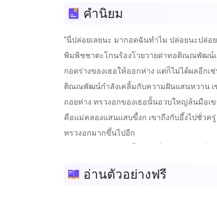
คำนิยม
“นี่ปล่อยเลยนะ มากอดฉันทำไม ปล่อยนะปล่อย ไอ
พิมพิชชาตะโกนร้องโวยวายด่าทอติณณพัฒน์เสียง
กอดร่างของเธอให้ออกห่าง แต่ก็ไม่ได้ผลอีกเช่
ติณณพัฒน์กำลังเคลิ้มกับความฝันแสนหวาน เขา
ถอยห่าง ทรวงอกของเธอนั้นอวบใหญ่ล้นมือเขา
คือแม่คลองแสนแสบขี้งก เขาถึงกับอึ้งไปชั่ว
ทรวงอกมากขึ้นไปอีก
“ทำไมหมอนข้างคืนนี้มันนุ่มนิ่มจริงๆ เลย เต็มไม้
ไม่เพียงแค่พูดเท่านั้น เขายังกดปลายจมูกฝังลง
อ่านตัวอย่างฟรี
ครู่ แสดงความรังเกียจเต็มที่ ตวัดสายตามองชาย
ชายหนุ่มเจ้าเล่ห์ทันที
“นี่ไม่ต้องทำมาแกล้งหลับแกล้งละเมอเลยนะ ฉั