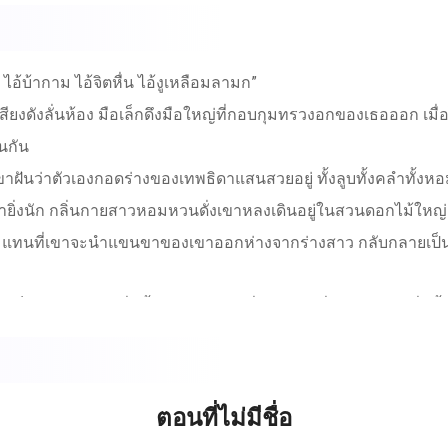
้บ้ากาม ไอ้จิตหื่น ไอ้งูเหลือมลามก”
ดังลั่นห้อง มือเล็กดึงมือใหญ่ที่กอบกุมทรวงอกของเธอออก เมื่อไ
นกัน
ฝันว่าตัวเองกอดร่างของเทพธิดาแสนสวยอยู่ ทั้งลูบทั้งคลำทั้งห
ยิ่งนัก กลิ่นกายสาวหอมหวนดั่งเขาหลงเดินอยู่ในสวนดอกไม้ใหญ่
ครู่ แทนที่เขาจะนำแขนขาของเขาออกห่างจากร่างสาว กลับกลายเป็
เต็มมืออีกด้วย กลิ่นน้ำยาปรับผ้านุ่มยี่ห้ออะไรเนี่ย ห๊อมหอม ชื่นจั้
บนผิวแก้มเนียนปลั่งแรงๆ หนึ่งครั้งเหมือนจะแกล้งเธอ ฝ่ายที่ถูกหอ
หนุ่มที่หลับตาพริ้ม ริมฝีปากแย้มยิ้มจนแก้มแทบปริ เขาแกล้งหลับนี
ตอนที่ไม่มีชื่อ
นรู้ทันคนลามกอย่างคุณดี คิดเหรอว่าฉันจะยอมคนมักมากอย่างคุณ เจ