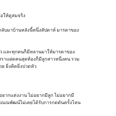
ให้ดูสมจริง 

กลับมาบ้านหลังนี้หนึ่งสัปดาห์ มารดาของ
แล้ว และทุกคนก็มีหลานมาให้มารดาของ
สราแฝดคนสุดท้องก็มีลูกสาวหนึ่งคน รวม
ยิ่งคิดยิ่งปวดหัว 

่อยากแต่งงาน ไม่อยากมีลูก ไม่อยากมี
ติณณพัฒน์ไม่เคยได้รับการกดดันครั้งไหน