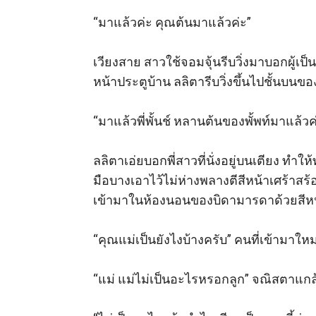
ความเขินอายกลายเป็นความโกรธที่ถูกเขาล่วงเ
“มาแล้วค่ะ คุณต้นมาแล้วค่ะ” 

เคลื่อนไหวได้และสามารถทำให้เขาเกิดความเจ็บ
เธอกระแทกศีรษะของเธอไปที่ใบหน้าบริเวณ 
เวียงสาย สาวใช้จอมจุ้นรีบวิ่งมาบอกผู้
ออกห่างพ้นกาย จากนั้นก็จับขาที่พาดอยู่บริเว
หน้าประตูบ้าน ลลิตารีบวิ่งขึ้นไปชั้นบนของ
ใช้นิ้วพิฆาตคือนิ้วชี้กับนิ้วหัวแม่มือจับไป
“มาแล้วพี่พั้นช์ หลานต้นของพั้พท์มาแล้วค่ะ
ร้องตะโกนออกมาสุดเสียง ยิ่งเขาร้องเธอยิ่งบ
“โอ๊ยๆๆ แม่คลองแสนแสบ เดี๋ยวห***มฉันหลุดก
ลลิตาเอ่ยบอกพี่สาวที่นั่งอยู่บนเตียง ทำ
มือบางเอาไว้ไม่ห่างพลางตีสีหน้าเศร้าสร้
เข้ามาในห้องนอนของบิดามารดาด้วยสีหน้า
“คุณแม่เป็นยังไงบ้างครับ” คนที่เข้ามาใ
“แม่ แม่ไม่เป็นอะไรหรอกลูก” จณิสตาแกล้งท