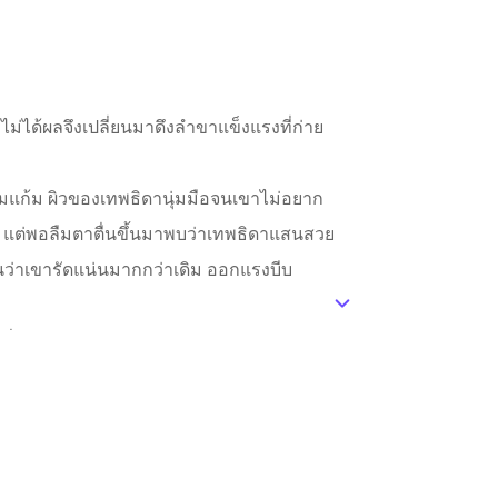
ม่ได้ผลจึงเปลี่ยนมาดึงลำขาแข็งแรงที่ก่าย
อมแก้ม ผิวของเทพธิดานุ่มมือจนเขาไม่อยาก
 แต่พอลืมตาตื่นขึ้นมาพบว่าเทพธิดาแสนสวย
นว่าเขารัดแน่นมากกว่าเดิม ออกแรงบีบ
ic_default
ยชื่นใจ”
มรีบนำฝ่ามือมาถูบนผิวแก้มที่ถูกเขาหอมไปเมื่อ
่นา อย่างนี้มันแกล้งกันชัดๆ เลย เธอจึงแหวใส่
้าเล่ห์นักมันต้องเจออย่างนี้”