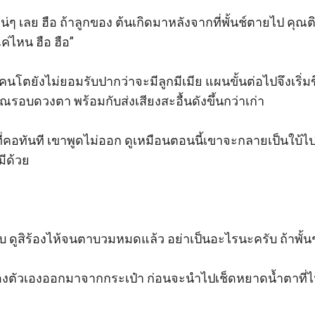
้นแน่ๆ เลย ฮือ ถ้าลูกของ ต้นเกิดมาหลังจากที่พั้นช์ตายไป คุ
่ไหน ฮือ ฮือ” 

ยคนโตยังไม่ยอมรับปากว่าจะมีลูกมีเมีย แผนขั้นต่อไปจึงเริ่
บดวงตา พร้อมกับส่งเสียงสะอื้นดังขึ้นกว่าเก่า 

ี่คอทันที เขาพูดไม่ออก ดูเหมือนตอนนี้เขาจะกลายเป็นใบ
ด้วย 

ับ ดูสิร้องไห้จนตาบวมหมดแล้ว อย่าเป็นอะไรนะครับ ถ้าพั้นช
้าของตัวเองออกมาจากกระเป๋า ก่อนจะนำไปเช็ดหยาดน้ำตา