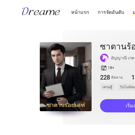
หน้าแรก
การจัดอันดับ
ม
ซาตานร้อ
อัญญาณี เกต
book_age
18
+
228
1
ติดตาม
เศรษฐี
วันไนท์ส
เริ่ม