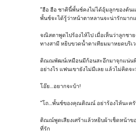
“ฮือ ฮือ ชาตินี้พั้นช์คงไม่ได้อุ้มลูกของต
พั้นช์จะได้รู้ว่าหน้าตาหลานจะน่ารักมากแค
จณิสตาพูดไปร้องไห้ไป เมื่อเห็นว่าลูกชา
ทางสามี หยิบขวดน้ำตาเทียมมาหยดบริเวณรอ
ติณณพัฒน์เหมือนมีก้อนสะอึกมาจุกแน่นท
อย่างไร แฟนเขายังไม่มีเลย แล้วไม่คิดจะมี
โอ๊ย...อยากจะบ้า! 

“โถ...พั้นช์ของคุณติณณ์ อย่าร้องไห้นะคร
ติณณ์พูดเสียงเศร้าแล้วหยิบผ้าเช็ดหน
ที่รัก 
