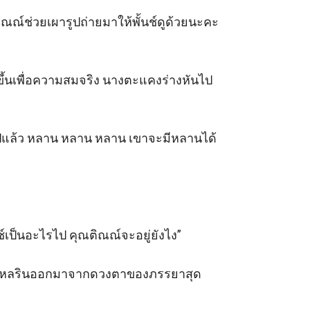
ณติณณ์ช่วยเผารูปถ่ายมาให้พั้นช์ดูด้วยนะคะ 
มขึ้นเพื่อความสมจริง นางตะแคงร่างหันไป
้ไปแล้ว หลาน หลาน หลาน เขาจะมีหลานได้
์เป็นอะไรไป คุณติณณ์จะอยู่ยังไง” 

ที่ไหลรินออกมาจากดวงตาของภรรยาสุด