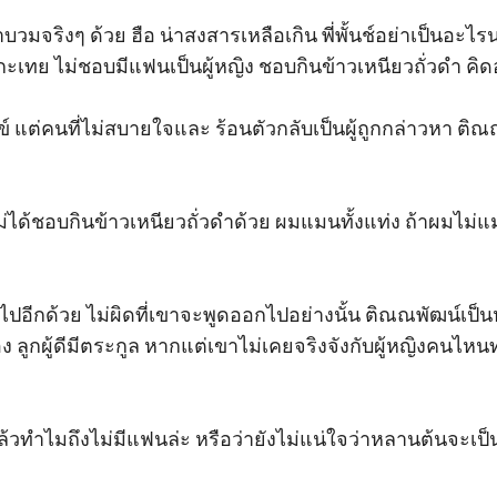
ตาบวมจริงๆ ด้วย ฮือ น่าสงสารเหลือเกิน พี่พั้นช์อย่าเป็นอะไ
เทย ไม่ชอบมีแฟนเป็นผู้หญิง ชอบกินข้าวเหนียวถั่วดำ คิดอย่า
ข์ แต่คนที่ไม่สบายใจและ ร้อนตัวกลับเป็นผู้ถูกกล่าวหา ติณ
ม่ได้ชอบกินข้าวเหนียวถั่วดำด้วย ผมแมนทั้งแท่ง ถ้าผมไม่แมนผ
ับไปอีกด้วย ไม่ผิดที่เขาจะพูดออกไปอย่างนั้น ติณณพัฒน์เป็น
 ลูกผู้ดีมีตระกูล หากแต่เขาไม่เคยจริงจังกับผู้หญิงคนไหน
ล้วทำไมถึงไม่มีแฟนล่ะ หรือว่ายังไม่แน่ใจว่าหลานต้นจะเป็นอ