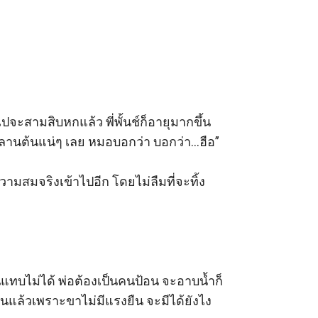
ปจะสามสิบหกแล้ว พี่พั้นช์ก็อายุมากขึ้น
านต้นแน่ๆ เลย หมอบอกว่า บอกว่า...ฮือ” 

สมจริงเข้าไปอีก โดยไม่ลืมที่จะทิ้ง 
อนแทบไม่ได้ พ่อต้องเป็นคนป้อน จะอาบน้ำก็
วันแล้วเพราะขาไม่มีแรงยืน จะมีได้ยังไง