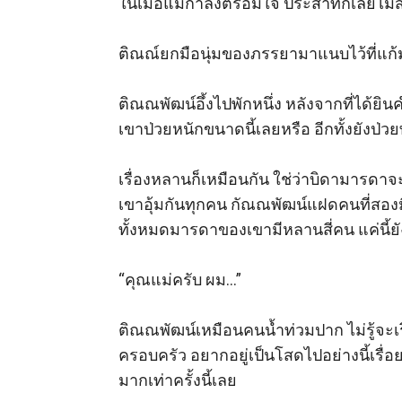
ในเมื่อแม่กำลังตรอมใจ ประสาทก็เลยไม่สั่
ติณณ์ยกมือนุ่มของภรรยามาแนบไว้ที่แก้มส
ติณณพัฒน์อึ้งไปพักหนึ่ง หลังจากที่ได้ยิ
เขาป่วยหนักขนาดนี้เลยหรือ อีกทั้งยังป่
เรื่องหลานก็เหมือนกัน ใช่ว่าบิดามารด
เขาอุ้มกันทุกคน กัณณพัฒน์แฝดคนที่สอง
ทั้งหมดมารดาของเขามีหลานสี่คน แค่นี้ยัง
“คุณแม่ครับ ผม...” 

ติณณพัฒน์เหมือนคนน้ำท่วมปาก ไม่รู้จะเ
ครอบครัว อยากอยู่เป็นโสดไปอย่างนี้เรื
มากเท่าครั้งนี้เลย 
