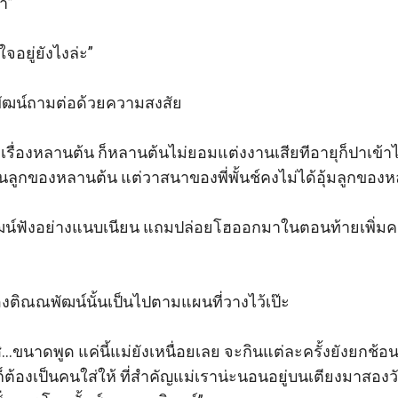
” 

ู่ยังไงล่ะ” 

ฒน์ถามต่อด้วยความสงสัย  

จเรื่องหลานต้น ก็หลานต้นไม่ยอมแต่งงานเสียทีอายุก็ปาเข้าไ
นลูกของหลานต้น แต่วาสนาของพี่พั้นช์คงไม่ได้อุ้มลูกของหล
ฒน์ฟังอย่างแนบเนียน แถมปล่อยโฮออกมาในตอนท้ายเพิ่มความ
ิณณพัฒน์นั้นเป็นไปตามแผนที่วางไว้เป๊ะ 

ิ...ขนาดพูด แค่นี้แม่ยังเหนื่อยเลย จะกินแต่ละครั้งยังยกช้
่อก็ต้องเป็นคนใส่ให้ ที่สำคัญแม่เราน่ะนอนอยู่บนเตียงมาสอง