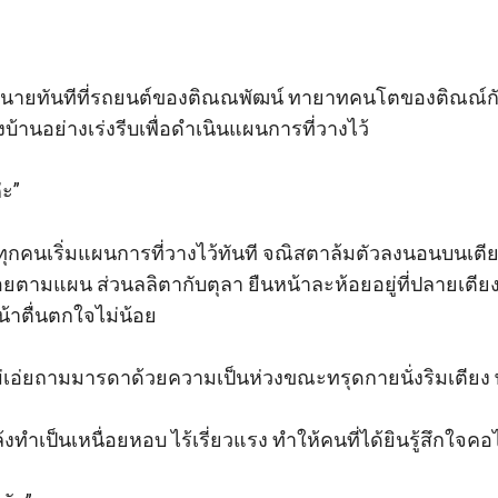
กิน สมองเริ่มประมวลหาวิธีแก้ไขสถานการณ์ ร่างกายที่กระดิกไปไ
ปวดอวัยวะที่ว่านั้นคือศีรษะ
โหนกแก้มของเขาอย่างแรง ทำให้ติณณพัฒน์เกิดความเจ็บ คลายมื
เป็นนายทันทีที่รถยนต์ของติณณพัฒน์ ทายาทคนโตของติณณ์กั
ณขาของเธอออก ใช้จังหวะที่เขายังเจ็บอยู่พลิกร่างใหญ่ให้นอนราบบ
บ้านอย่างเร่งรีบเพื่อดำเนินแผนการที่วางไว้ 

ที่ยอดอกของเขา จากนั้นก็บิดจนสุดแรงเกิด ใบหน้าของติณณพัฒน์ในคว
” 

ิดมากตามเสียงร้องของเขา
ันพอดีปล่อย พอแล้วจ้ะ พอแล้ว ยอมแล้ว โอ๊ยๆๆ”
ให้ทุกคนเริ่มแผนการที่วางไว้ทันที จณิสตาล้มตัวลงนอนบนเตีย
อยตามแผน ส่วนลลิตากับตุลา ยืนหน้าละห้อยอยู่ที่ปลายเตียง
ตื่นตกใจไม่น้อย 

หม่เอ่ยถามมารดาด้วยความเป็นห่วงขณะทรุดกายนั่งริมเตียง 
ำเป็นเหนื่อยหอบ ไร้เรี่ยวแรง ทำให้คนที่ได้ยินรู้สึกใจคอไม