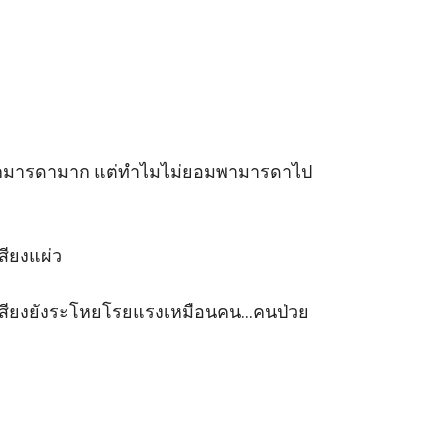
ดารักมารดามาก แต่ทำไมไม่ยอมพามารดาไป 
ยงแผ่ว 

้ำเสียงยังระโหยโรยแรงเหมือนคน...คนป่วย