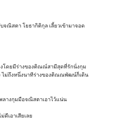
หนแทบไม่ได้ทำให้ เธอต้องใช้อวัยวะที่
อออก จากทรวงอกนุ่ม เธอรีบปัดลำแขนหนาให้
บจณิสตา โยธากิติกุล เลี้ยวเข้ามาจอด
นที่นอน ร่างเล็กรีบคร่อมร่างหนาเอาไว้ทันที
ามมืดนั้นเหยเก ฉายชัดความเจ็บเต็มที่พลาง
งโดยมีร่างของติณณ์สามีสุดที่รักนั่งกุม
 ไม่ถึงหนึ่งนาทีร่างของติณณพัฒน์ก็เดิน
พลางกุมมือจณิสตาเอาไว้แน่น 

่ดีเอาเสียเลย 
