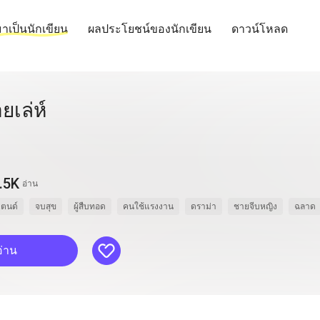
าเป็นนักเขียน
ผลประโยชน์ของนักเขียน
ดาวน์โหลด
ยเล่ห์
.5K
อ่าน
แตนด์
จบสุข
ผู้สืบทอด
คนใช้แรงงาน
ดราม่า
ชายจีบหญิง
ฉลาด
like
อ่าน