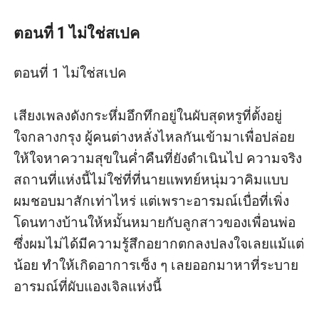
เขาอีก
ความรักหน่วง ๆ ที่กลายเป็นความรักหวาน ๆ
ตอนที่ 1 ไม่ใช่สเปค
ทำให้หมอหนุ่มที่เคยหมกมุ่นแต่เรื่องงาน
กลายเป็นหมกมุ่นแต่เรื่องเธอ
ตอนที่ 1 ไม่ใช่สเปค

เจอหน้าเป็นจับกด...เหนื่อยบ้างไหมถามจริง
เสียงเพลงดังกระหึ่มอึกทึกอยู่ในผับสุดหรูที่ตั้งอยู่
ใจกลางกรุง ผู้คนต่างหลั่งไหลกันเข้ามาเพื่อปล่อย
ให้ใจหาความสุขในค่ำคืนที่ยังดำเนินไป ความจริง
สถานที่แห่งนี้ไม่ใช่ที่ที่นายแพทย์หนุ่มวาคิมแบบ
ผมชอบมาสักเท่าไหร่ แต่เพราะอารมณ์เบื่อที่เพิ่ง
โดนทางบ้านให้หมั้นหมายกับลูกสาวของเพื่อนพ่อ 
ซึ่งผมไม่ได้มีความรู้สึกอยากตกลงปลงใจเลยแม้แต่
น้อย ทำให้เกิดอาการเซ็ง ๆ เลยออกมาหาที่ระบาย
อารมณ์ที่ผับแองเจิลแห่งนี้ 
