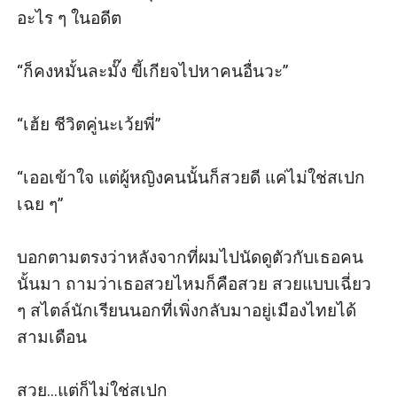
อะไร ๆ ในอดีต

“ก็คงหมั้นละมั๊ง ขี้เกียจไปหาคนอื่นวะ”

“เฮ้ย ชีวิตคู่นะเว้ยพี่”

“เออเข้าใจ แต่ผู้หญิงคนนั้นก็สวยดี แค่ไม่ใช่สเปก
เฉย ๆ” 

บอกตามตรงว่าหลังจากที่ผมไปนัดดูตัวกับเธอคน
นั้นมา ถามว่าเธอสวยไหมก็คือสวย สวยแบบเฉี่ยว 
ๆ สไตล์นักเรียนนอกที่เพิ่งกลับมาอยู่เมืองไทยได้
สามเดือน 

สวย...แต่ก็ไม่ใช่สเปก
