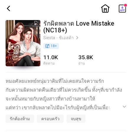
ic_home
ic_back
รักผิดพลาด Love Mistake
(NC18+)
Siesta - ซิเอสต้า
ic_arrow_right
book_age
18
+
11.0K
35.8K
ติดตาม
อ่าน
หมอศัลยแพทย์หนุ่มวาคิมที่ไม่เคยสนใจความรัก
กับความผิดพลาดคืนเดียวที่ไม่ควรเกิดขึ้น ทั้งๆที่เขากำลัง
จะหมั้นหมายกับหญิงสาวที่ทางบ้านหามาให้
แต่ทว่า เขากลับพลาดไปมีอะไรกับผู้หญิงที่เป็นเพื่อนสนิท
ic_default
ของคู่หมั้น
รักต้องห้าม
ครอบครัว
จบสุข
และยิ่งไปกว่านั้น เมื่อเธอดันเป็นคนรักของเพื่อนสนิทของ