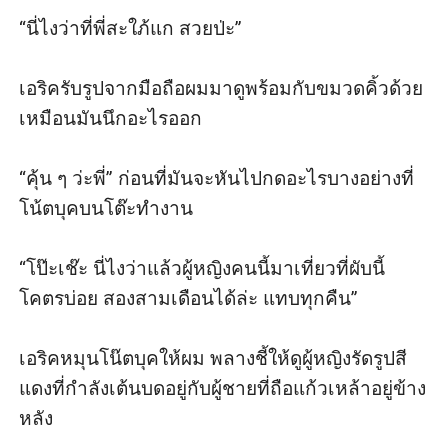
“นี่ไงว่าที่พี่สะใภ้แก สวยป่ะ”

เอริครับรูปจากมือถือผมมาดูพร้อมกับขมวดคิ้วด้วย
เหมือนมันนึกอะไรออก

“คุ้น ๆ ว่ะพี่” ก่อนที่มันจะหันไปกดอะไรบางอย่างที่
โน้ตบุคบนโต๊ะทำงาน

“โป๊ะเช๊ะ นี่ไงว่าแล้วผู้หญิงคนนี้มาเที่ยวที่ผับนี้
โคตรบ่อย สองสามเดือนได้ล่ะ แทบทุกคืน” 

เอริคหมุนโน๊ตบุคให้ผม พลางชี้ให้ดูผู้หญิงรัดรูปสี
แดงที่กำลังเต้นบดอยู่กับผู้ชายที่ถือแก้วเหล้าอยู่ข้าง
หลัง
