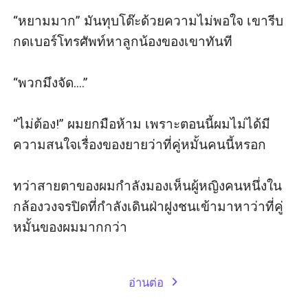
“หยามมาก” มันทุบโต๊ะด้วยความไม่พอใจ เขารีบ
กดเบอร์โทรศัพท์หาลูกน้องของเขาทันที

“พวกมึงจัด....”

“ไม่ต้อง!” ผมยกมือห้าม เพราะตอนนี้ผมไม่ได้มี
ความสนใจเรื่องของยายว่าที่คู่หมั้นคนนี้หรอก 

ทว่าสายตาของผมกำลังมองเห็นผู้หญิงคนหนึ่งใน
กล้องวงจรปิดที่กำลังเดินฝ่าฝูงชนเข้ามาหาว่าที่คู่
หมั้นของผมมากกว่า

อ่านต่อ
expand_more