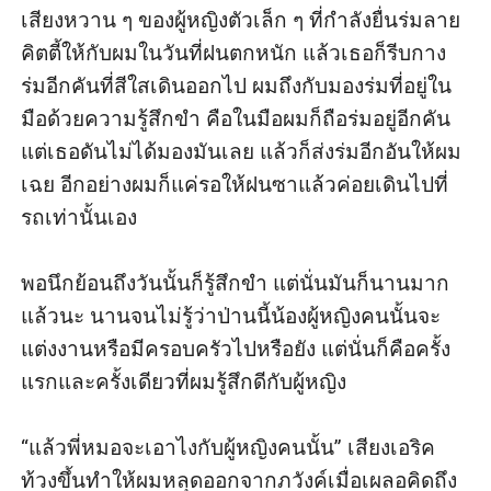
เสียงหวาน ๆ ของผู้หญิงตัวเล็ก ๆ ที่กำลังยื่นร่มลาย
คิตตี้ให้กับผมในวันที่ฝนตกหนัก แล้วเธอก็รีบกาง
ร่มอีกคันที่สีใสเดินออกไป ผมถึงกับมองร่มที่อยู่ใน
มือด้วยความรู้สึกขำ คือในมือผมก็ถือร่มอยู่อีกคัน
แต่เธอดันไม่ได้มองมันเลย แล้วก็ส่งร่มอีกอันให้ผม
เฉย อีกอย่างผมก็แค่รอให้ฝนซาแล้วค่อยเดินไปที่
รถเท่านั้นเอง 

พอนึกย้อนถึงวันนั้นก็รู้สึกขำ แต่นั่นมันก็นานมาก
แล้วนะ นานจนไม่รู้ว่าป่านนี้น้องผู้หญิงคนนั้นจะ
แต่งงานหรือมีครอบครัวไปหรือยัง แต่นั่นก็คือครั้ง
แรกและครั้งเดียวที่ผมรู้สึกดีกับผู้หญิง

“แล้วพี่หมอจะเอาไงกับผู้หญิงคนนั้น” เสียงเอริค
ท้วงขึ้นทำให้ผมหลุดออกจากภวังค์เมื่อเผลอคิดถึง