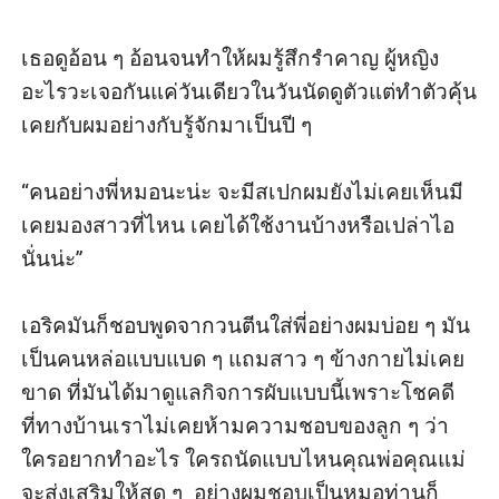
เธอดูอ้อน ๆ อ้อนจนทำให้ผมรู้สึกรำคาญ ผู้หญิง
อะไรวะเจอกันแค่วันเดียวในวันนัดดูตัวแต่ทำตัวคุ้น
เคยกับผมอย่างกับรู้จักมาเป็นปี ๆ 

“คนอย่างพี่หมอนะน่ะ จะมีสเปกผมยังไม่เคยเห็นมี
เคยมองสาวที่ไหน เคยได้ใช้งานบ้างหรือเปล่าไอ
นั่นน่ะ”

เอริคมันก็ชอบพูดจากวนตีนใส่พี่อย่างผมบ่อย ๆ มัน
เป็นคนหล่อแบบแบด ๆ แถมสาว ๆ ข้างกายไม่เคย
ขาด ที่มันได้มาดูแลกิจการผับแบบนี้เพราะโชคดี
ที่ทางบ้านเราไม่เคยห้ามความชอบของลูก ๆ ว่า
ใครอยากทำอะไร ใครถนัดแบบไหนคุณพ่อคุณแม่
จะส่งเสริมให้สุด ๆ  อย่างผมชอบเป็นหมอท่านก็