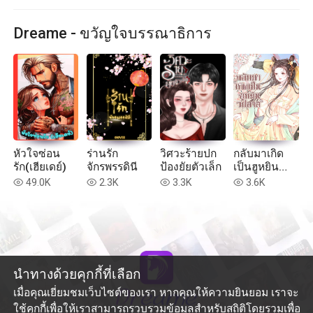
Dreame - ขวัญใจบรรณาธิการ
หัวใจซ่อน
ร่านรัก
วิศวะร้ายปก
กลับมาเกิด
รัก(เฮียเดย์)
จักรพรรดินี
ป้องยัยตัวเล็ก
เป็นฮูหยิน
วิปลาส
49.0K
2.3K
3.3K
3.6K
read
read
read
read
นำทางด้วยคุกกี้ที่เลือก
เมื่อคุณเยี่ยมชมเว็บไซต์ของเรา หากคุณให้ความยินยอม เราจะ
ใช้คุกกี้เพื่อให้เราสามารถรวบรวมข้อมูลสำหรับสถิติโดยรวมเพื่อ