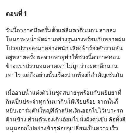
"ไม่อะ!"
( แวมไพร์ และ เด็กน้อย )
ตอนที่ 1
วันนี้อากาศมืดครึ้มตั้งแต่ลืมตาตื่นนอน สายลม
โหมกระหน่ำพัดผ่านอย่างรุนแรงพร้อมกับหยาดฝน
โปรยปรายลงมาอย่างหนัก เสียงฟ้าร้องคำรามลั่น
อยู่หลายครั้ง ผลจากพายุทำให้ช่วงนี้อากาศค่อน
ข้างแปรปรวนจนคาดเดาไม่ถูกว่าจะตกอีกนาน
เท่าไร แต่ถึงอย่างนั้นเรื่องปากท้องก็สำคัญเช่นกัน 

เมื่ออาบน้ำแต่งตัวในชุดสบายๆพร้อมกับหยิบยาที่
กินเป็นประจำทุกวันมากินให้เรียบร้อย จากนั้นก็
หยิบเอาร่มคันใหญ่สีดำสนิทเดินออกไปไว้เบาะรถ
ด้านข้าง ส่วนตัวเองเดินอ้อมไปนั่งฝั่งคนขับ ล้อทั้งสี่
หมุนออกไปอย่างช้าๆค่อยๆเปลี่ยนเป็นความเร็ว