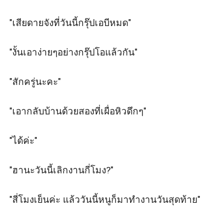
"เสียดายจังที่วันนี้กรุ๊ปเอบีหมด" 

"งั้นเอาง่ายๆอย่างกรุ๊ปโอแล้วกัน" 

"สักครู่นะคะ" 

"เอากลับบ้านด้วยสองที่เผื่อหิวดึกๆ" 

"ได้ค่ะ" 

"ฮานะวันนี้เลิกงานกี่โมง?" 

"สี่โมงเย็นค่ะ แล้ววันนี้หนูก็มาทำงานวันสุดท้าย" 
