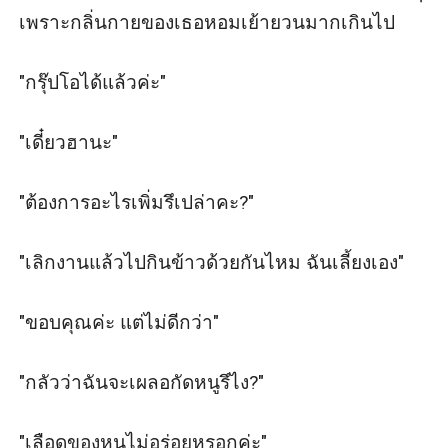
เพราะกลิ่นกายของเธอหอมเย้ายวนมากเกินไป 

"กรุ๊ปโอได้แล้วค่ะ" 

"เดี๋ยวฮานะ" 

"ต้องการอะไรเพิ่มรึเปล่าคะ?" 

"เลิกงานแล้วไปกินข้าวด้วยกันไหม ฉันเลี้ยงเอง" 

"ขอบคุณค่ะ แต่ไม่ดีกว่า" 

"กลัวว่าฉันจะเผลอกัดหนูรึไง?" 

"เลือดของหนูไม่อร่อยหรอกค่ะ" 
