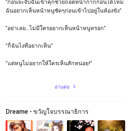
"ก่อนจะจับฉันเข้าคุกช่วยถอดหน้ากากก่อนได้ไหม 
ฉันอยากเห็นหน้าหนูชัดๆก่อนเข้าไปอยู่ในห้องขัง" 

"อย่าเลย…ไม่มีใครอยากเห็นหน้าหนูหรอก"

“ก็ฉันไงที่อยากเห็น”

“แต่หนูไม่อยากให้ใครเห็นสักหน่อย!”

อ่านต่อ
expand_more
Dreame - ขวัญใจบรรณาธิการ