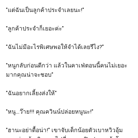
"แต่ฉันเป็นลูกค้าประจำเลยนะ!" 

"ลูกค้าประจำก็เยอะค่ะ" 

"ฉันไม่มีอะไรพิเศษพอให้จำได้เลยรึไง?" 

"หนูกลับก่อนดีกว่า แล้วในคาเฟ่ตอนนี้คนไม่เยอะ
มากคุณน่าจะชอบ" 

"ฉันอยากเลี้ยงส่งให้" 

"หนู…ว๊าย!!! คุณควินน์ปล่อยหนูนะ!" 

"ฮานะอย่าดื้อน่า!" เขาจับเด็กน้อยตัวเบาหวิวอุ้ม