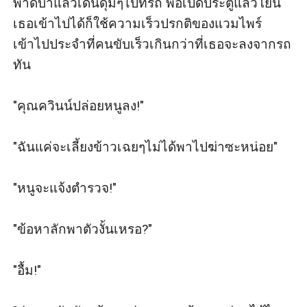
พาดบ่าแล้วเดินดุมๆไปที่รถ พอเปิดประตูแล้วโยน
เธอเข้าไปได้ก็ใช้ความเร็วปรกติของแวมไพร์
เข้าไปประจำที่คนขับเร็วเกินกว่าที่เธอจะลงจากรถ
ทัน 

"คุณควินน์ปล่อยหนูลง!" 

"ฉันแค่จะเลี้ยงข้าวเฉยๆไม่ได้พาไปฆ่าซะหน่อย"

"หนูจะแจ้งตำรวจ!" 

"ข้อหาลักพาตัวงั้นเหรอ?"

"อื้ม!" 
