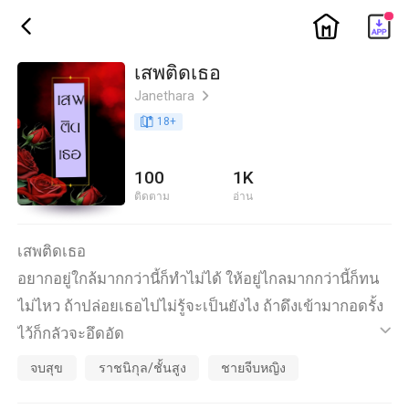
ic_home
ic_back
เสพติดเธอ
Janethara
ic_arrow_right
book_age
18
+
100
1K
ติดตาม
อ่าน
เสพติดเธอ
อยากอยู่ใกล้มากกว่านี้ก็ทำไม่ได้ ให้อยู่ไกลมากกว่านี้ก็ทน
ไม่ไหว ถ้าปล่อยเธอไปไม่รู้จะเป็นยังไง ถ้าดึงเข้ามากอดรั้ง
ไว้ก็กลัวจะอึดอัด
ic_default
ชีวิตยืนยาวจะความสุขได้ไงถ้าไร้เธอ!
จบสุข
ราชนิกุล/ชั้นสูง
ชายจีบหญิง
"ขอกัดหน่อยได้ไหม?"