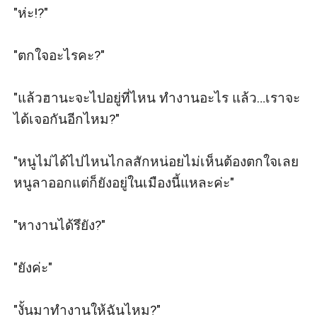
"ห่ะ!?" 

"ตกใจอะไรคะ?" 

"แล้วฮานะจะไปอยู่ที่ไหน ทำงานอะไร แล้ว…เราจะ
ได้เจอกันอีกไหม?" 

"หนูไม่ได้ไปไหนไกลสักหน่อยไม่เห็นต้องตกใจเลย 
หนูลาออกแต่ก็ยังอยู่ในเมืองนี้แหละค่ะ" 

"หางานได้รึยัง?" 

"ยังค่ะ"

"งั้นมาทำงานให้ฉันไหม?"
