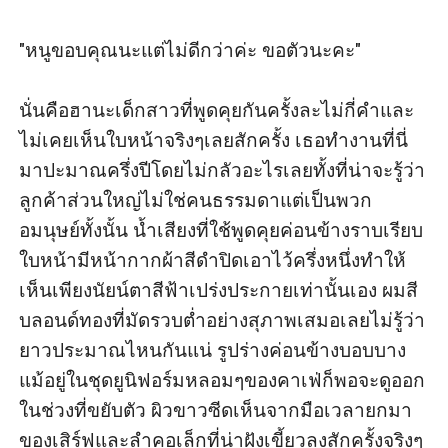
"หนูขอบคุณนะแต่ไม่ดีกว่าค่ะ ขอตัวนะคะ"  

นั่นคือฮานะเด็กสาวที่พูดคุยกันครั้งละไม่กี่คำและ
ไม่เคยเห็นใบหน้าจริงๆเลยสักครั้ง เธอทำงานที่นี่
มาปะมาณครึ่งปีโดยไม่กลัวอะไรเลยทั้งที่น่าจะรู้ว่า
ลูกค้าส่วนใหญ่ไม่ใช่คนธรรมดาแต่เป็นพวก
อมนุษย์ทั้งนั้น น้ำเสียงที่ใช้พูดคุยค่อนข้างราบเรียบ 
ใบหน้ามีหน้ากากผ้าสีดำปิดเอาไว้ครึ่งหนึ่งทำให้
เห็นเพียงนัยน์ตาสีฟ้าเปร่งประกายเท่านั้นเอง ผมสี
บลอนด์ทองที่มัดรวบต่ำอย่างสุภาพเสมอเลยไม่รู้ว่า
ยาวประมาณไหนกันแน่ รูปร่างค่อนข้างบอบบาง
แม้อยู่ในชุดยูนิฟอร์มหลอมๆของคาเฟ่ก็พอจะดูออก
ในช่วงที่ขยับตัว ผิวขาวซีดเห็นจากมือเวลายกมา
ของเสิร์ฟและลำคอเล็กที่น่าฝังเขี้ยวลงสักครั้งจริงๆ