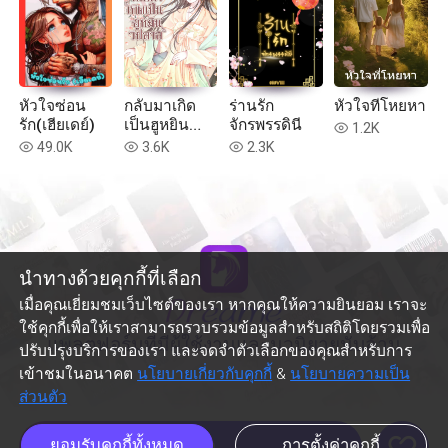
หัวใจซ่อน
กลับมาเกิด
ร่านรัก
หัวใจที่โหยหา
รัก(เฮียเดย์)
เป็นฮูหยิน
จักรพรรดินี
1.2K
read
วิปลาส
49.0K
3.6K
2.3K
read
read
read
นำทางด้วยคุกกี้ที่เลือก
เมื่อคุณเยี่ยมชมเว็บไซต์ของเรา หากคุณให้ความยินยอม เราจะ
ใช้คุกกี้เพื่อให้เราสามารถรวบรวมข้อมูลสำหรับสถิติโดยรวมเพื่อ
แพลตฟอร์มที่มีผู้ใช้งานและนวนิยายนับล้าน
ปรับปรุงบริการของเรา และจดจำตัวเลือกของคุณสำหรับการ
เข้าชมในอนาคต
นโยบายเกี่ยวกับคุกกี้
&
นโยบายความเป็น
ส่วนตัว
like
ยอมรับคุกกี้ทั้งหมด
การตั้งค่าคุกกี้
อ่านต่อ