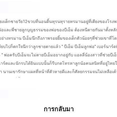
" เสียงเด็กชายวัย12ขวบที่นอนดิ้นทุรนทุรายทรมานอยู่ที่เตียงของโร
และพี่ชายลูกบุญธรรมของพ่อของบีเอ็ม ต้องหนีตายกันมาตั้งหลักที
รายอย่างทรมาน บีเอ็มนึกถึงภาพรอยยิ้มของเด็กตัวน้อยๆที่ช่วยเขาที่
ไปก็ตกใจนึกว่าลูกชายตายแล้ว " บีเอ็ม บีเอ็มลูกพ่อ" เบอร์นาร์ดท
พ่อครับบีเอ็มจะไม่ตายบีเอ็มอยากอยู่กับ แอลลี่น้องสาวที่ช่วยบีเอ
ร์ดและนักรบได้ยินแบบนั้นก็รีบกดโทรหาลูกน้อคนสนิทที่อยู่ไทยให้ถ
นมา นานเขารักษาแผลที่หน้าที่ตัวหายดีและก็ศัลยกรรมจนไม่เหลือเค้า
และระเบิดที่ทั้งเบาสุดไปจนถึงหนักสุด ด้วยความอัจฉริยะของพ่อเขาท
้วบีเอ็มและพี่ชายก็ขอตัวกลับมาอยู่ที่ไทย โดยเปิดโรงแรมบังหน้า 
ี่อยู่สนามบินสุวรรณภูมิของประเทศไทยกับพี่ชาย เขายืนดูรูปของคนท
งตัวเอง การกลับมาครั้งนี้เขาไม่อยากให้ใครรู้เขาจำเป็นต้อปกปิ
การกลับมา
มาอย่างเงียบที่สุด