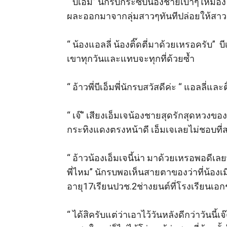
“ บีเอ็ม” นักรบกระซิบน้องชายเบาๆให้มองไ
ผละออกมาจากลุ่มสาวๆทันทีปล่อยให้สาวๆ
“ น้องแอลลี่ น้องติ๊ดตี่มาด้วยเหรอครับ”  บีเอ
เขาทุกวันและแทบจะทุกที่ด้วยซ้ำ 

“ อ้าวพี่บีเอ็มพี่นักรบสวัสดีค่ะ “ แอลลี่แล
“ เจ๊” เสียงเอ็มเจน้องชายสุดรักสุดหวงขอ
กระทิงแดงตรงหน้าดี เอ็มเจเลยไม่ชอบที่สอ
“ อ้าวน้องเอ็มเจนี้น่า มาด้วยเหรอพอดีเล
พี่ไหม” นักรบพอเห็นสายตาของว่าที่น้องเ
อายุ17เรียนปวช.2ช่างยนต์ที่โรงเรียนเอกช
“ ได้สิครับแต่ว่าเอาไว้วันหลังดีกว่าวันนี