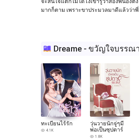
จะสนใจแต่ก็ไม่ได้โง่เขารู้ว่าสองพี่น้องต
มากก็ตาม เพราะขาประมวลมาดีแล้วว่าพี่ส
Dreame - ขวัญใจบรรณา
ทะเบียนไร้รัก
วุ่นวายนักจู่ๆมี
พ่อเป็นซุปตาร์
4.1K
read
1.8K
read