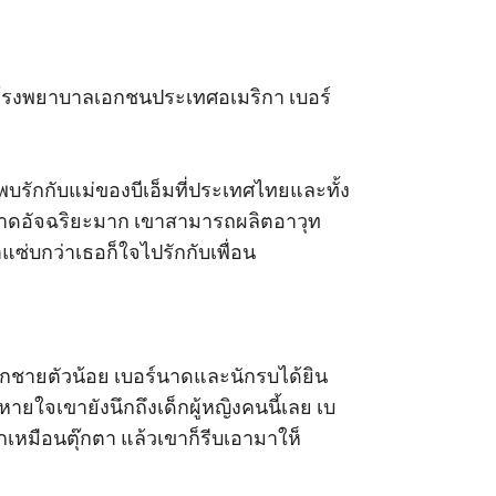
ยงโรงพยาบาลเอกชนประเทศอเมริกา เบอร์
้พบรักกับแม่ของบีเอ็มที่ประเทศไทยและทั้ง
ร์นาดอัจฉริยะมาก เขาสามารถผลิตอาวุท
ซ่บกว่าเธอก็ใจไปรักกับเพื่อน

เด็กชายตัวน้อย เบอร์นาดและนักรบได้ยิน
ใจเขายังนึกถึงเด็กผู้หญิงคนนี้เลย เบ
กเหมือนตุ๊กตา แล้วเขาก็รีบเอามาให็