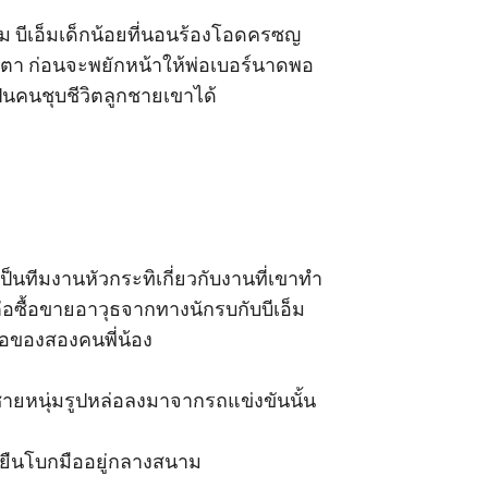
ไหม บีเอ็มเด็กน้อยที่นอนร้องโอดครซญ
้ำตา ก่อนจะพยักหน้าให้พ่อเบอร์นาดพอ
็นคนชุบชีวิตลูกชายเขาได้ 

งเป็นทีมงานหัวกระทิเกี่ยวกับงานที่เขาทำ
ดต่อซื้อขายอาวุธจากทางนักรบกับบีเอ็ม
่อของสองคนพี่น้อง 

ีชายหนุ่มรูปหล่อลงมาจากรถแข่งขันนั้น 

่ยืนโบกมืออยู่กลางสนาม 
