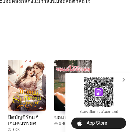
ว350จะหลงกลถึงแม้ว่าสิ่งนั้นจะล้อตาล้อใจ
expand_more
สแกนเพื่อดาวน์โหลดแอป
ปิดบัญชีรักแก้
ขอแค่ได้รักเธอ
download_ios
เกมคนทรยศ
App Store
3.4K
read
3.0K
read