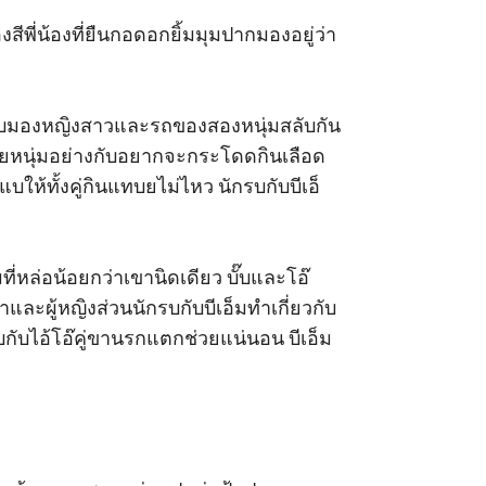
สองสีพี่น้องที่ยืนกอดอกยิ้มมุมปากมองอยู่ว่า
ักรบมองหญิงสาวและรถของสองหนุ่มสลับกัน 
งชายหนุ่มอย่างกับอยากจะกระโดดกินเลือด
บให้ทั้งคู่กินแทบยไม่ไหว นักรบกับบีเอ็
ี่หล่อน้อยกว่าเขานิดเดียว บั๊บและโอ๊ 
ยาและผู้หญิงส่วนนักรบกับบีเอ็มทำเกี่ยวกับ
๊บกับไอ้โอ๊คู่ขานรกแตกช่วยแน่นอน บีเอ็ม