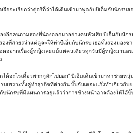
ข่งหรือจะเรียกว่าคู่อริก็ว่าได้เดินเข้ามาพูดกับบีเอ็มกับนักรบ
ยงของอีกคนถามสองพี่น้องออกมาอย่างคนหัวเสีย บีเอ็มกับน
สองที่สวยสง่าแต่ดูจะให้ท่าบีเอ็มกับนักรบ เธอทั้งสองมอ
ด้อดอยากเรื่องผู้หญิงเลยแม้แต่คนเดียวทุกวันมีผู้หญิงมานอนแ
 

อยากได้อะไรเดี๋ยวพวกกูทักไปบอก” บีเอ็มเดินเข้ามาหาชายหนุ่มท
รบเพราะทั้งคู่ทำธุรกิจที่ต่างกัน บั๊บกับเดอะแก๊งทำเกี่ยวกับ
ับนักรบที่มีแผนการอยู่แล้วว่าการข้างหน้าอาจต้องให้ไอ้บั