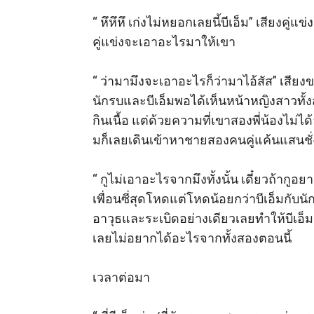
“ หึหึหึ เก่งไม่หยอกเลยนี้บีเอ็ม” เสียงคู่แ
คู่แข่งจะเอาอะไรมาให้เขา 

“ ว่ามามึงจะเอาอะไรก็ว่ามาไอ้สัส” เสี
นักรบและบีเอ็มพอได้เห็นหน้าหญิงสาวทั้ง
กินเนื้อ แต่ด้วยความที่เขาสองพี่น้องไม่ไ
มก็เลยเดินเข้าหาชายสองคนคู่แค้นแสนชั่ง
“ กูไม่เอาอะไรจากมึงทั้งนั้น เดี๋ยวถ้ากู
เพื่อนซี่สุดโหดแต่โหดน้อยกว่าบีเอ็มกับนัก
อาวุธและระเบิดอย่างเดียวเลยทำให้บีเอ็มก
เลยไม่อยากได้อะไรจากทั้งสองตอนนี้ 

เวลาต่อมา 
