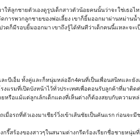
พท์มาให้ลูกชายตัวเองดูรูปเด็กสาวตัวน้อยคนนั้นว่าจะใช่เธอ
ขาจัดการพวกลูกชายของพ่อเลี้ยง เขาก็ยิ้มออกมาผ่านหม่านน
ปวดก็มีรอบยิ้มออกมา เขาถึงรู้ได้ทันทีว่าเด็กคนนี้แหละจะเป
ละบีเอ็ม ทั้งคู่และก็หนุ่มหล่ออีก4คนที่เป็นเพื่อนสนิทและยั
 โรงแรมที่เปิดบังหน้าไว้ทั่วประเทศเพื่อตอนรับลูกค้าที่มาติ
่ายหรือแม้แต่ลูกเล้กเด็กแดงที่เห็นต่างก็ต้องสยบกับความหล
มื่อรถที่ตัวเองมาเชียร์วิ่งเข้าเส้นชัยเป็นคันแรก ก่อนจะม
ียงกรี๊สร้องของสาวๆในสนามต่างกรีดร้องเรียกชื่อชายหนุ่มที