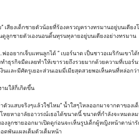
้วย” เสียงเด็กชายตัวน้อยที่ร้องครวญครางทรมานอยู่บนเตี
ูลูกชายตัวเองนอนดิ้นทุรนทุลายอยู่บนเตียงอย่างทรมาน 

อ…..พ่ออยากเจ็บแทนลูกได้ “ เบอร์นาด เป็นชาวอเมริกันเขาได
ีเอ็มทำธุรกิจมืดเลยทำให้เขารวยถึงรวยมากด้วยความที่เบอ
นและมีศัตรูเยอะส่วนเอมมี่เมียสุดสวยพอเห็นคนที่หล่อกว่าแ
มใส้ก็เกิดขึ้น 

นหน้าเจ้าตัวแสบจริงๆแล้วใช่ไหม” น้ำใสๆไหลออกมาจากตาของ
รโหยหาอาลัยอาวรณ์เธอได้ขนาดนี้ ขนาดที่กำลังจะหมดลมหาย
องลูกชายออกมาเปิดดูก่อนจะเห็นรูปเด็กผู้หญิงหน้าตาน่ารั
กอดพันแผลเต็มตัวเต็มหน้า 
