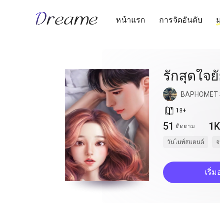
หน้าแรก
การจัดอันดับ
ม
รักสุดใจย
BAPHOMET 
book_age
18
+
51
1K
ติดตาม
วันไนท์สแตนด์
จ
เริ่ม