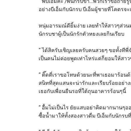
“ พี่บีเอ็มค่ะ /พี่นักรบขา…พวกเราขอถ่า
อย่างบีเอ็มกับนักรบ บีเอ็มผู้ชายที่โคตรจะ
หนุ่มอารมณ์ดียิ้มง่าย เลยทำให้สาวๆส่
นักรบชาผู้เป็นนักรักตัวหยงเลยกินเรียบ

“ ได้สิครับเชิญเลยครับคนสวยๆ ขอทั้งทีพ
เป็นคนไม่ค่อยพูดเท่าไหร่แต่ก็ยอมให้สาวๆ
“ ติ๊ดตี่เราขอโทษด้วยนะที่พาเธอมาร้อนด้
สนิทที่สุดแสนจะน่ารักและเรียบร้อยอย่าง
เธอกับเพื่อนยืนรอที่ใต้ถุนอาคารร้อนๆนี้ 

“ อื้มไม่เป็นไร ยัยแสบอย่าคิดมากนานๆออกม
ซื้อน้ำมาให้ทั้งสองสาวดื่ม บีเอ็มกับนักร