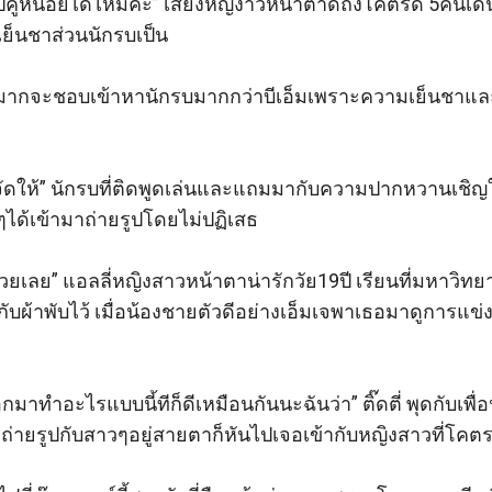
ยรูปคู่หน่อยได้ไหมค่ะ” เสียงหญิงาวหน้าตาดีถึงโคตรดี 5คน
เย็นชาส่วนนักรบเป็น

วนมากจะชอบเข้าหานักรบมากกว่าบีเอ็มเพราะความเย็นชาและห
ี่จัดให้” นักรบที่ติดพูดเล่นและแถมมากับความปากหวานเชิญใ
ได้เข้ามาถ่ายรูปโดยไม่ปฏิเสธ 

วยเลย” แอลลี่หญิงสาวหน้าตาน่ารักวัย19ปี เรียนที่มหาวิทยาล
กับผ้าพับไว้ เมื่อน้องชายตัวดีอย่างเอ็มเจพาเธอมาดูการแข
าทำอะไรแบบนี้ทีก็ดีเหมือนกันนะฉันว่า” ติ๊ดตี่ พุดกับเพื่
บที่ถ่ายรูปกับสาวๆอยู่สายตาก็หันไปเจอเข้ากับหญิงสาวที่โคต