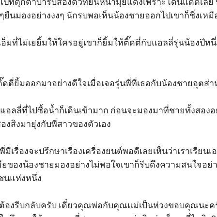
ปที่ตุ๊กตาบาร์บี้สองตัวที่ยืนหน้ามุ่ยแดงเพราะโดนแดดเลีย บ
ยืนมองอย่างงงๆ นักรบพอเห็นน้องชายออกไปเขาก็ชิ่งเหมือ
็มที่ไม่เยยิ้มให้ใครอยู่เขาก็ยิ้มให้ติ๊ดตี่กับแอลลี่รุ่นน้องปีหน
ะติ๊ดตี่ยิ้มออกมาอย่างดีใจเมื่อเจอรุ่นพี่ที่เธอกับน้องชายอุตส
งแอลลี่ที่ไปซื้อน้ำก็เดินเข้ามาก ก่อนจะมองมาที่ชายทั้งสอง
งสิงมายุ่งกับพี่สาวของตัวเอง 

ยพี่มีเรื่องจะปรึกษาเรื่องเครื่องยนต์พอดีเลยเห็นว่าเราเร
มียของน้องชายมองอย่างไม่พอใจเขาก็รีบดึงความสนใจอย่างรู
นแห่งหนึ่ง 

้เจ๊ต้องรีบกลับครับ เดี๋ยวคุณพ่อกับคุณแม่เป็นห่วงขอบคุณนะค