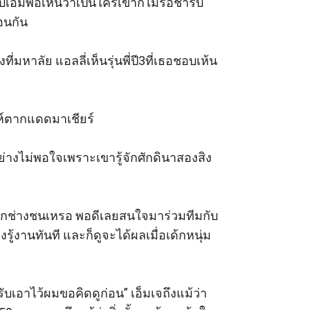
ีเอ็มพอเห็นว่าเป็นใครเขาก็ไม่รอช้ารีบ
นกัน 

ึ่งที่มหาลัย แอลลี่เห็นรุ่นพี่ปี3ที่เธอชอบเห้น
่าห์ตากแดดมาเชียร์ 

อย่างไม่พอใจเพราะเขารู้จักศักดินาสองสิง
ียนเอกช่างชนเหรอ พอดีเลยสนใจมาร่วมทีมกับ
้งานทันที และก็ดูจะได้ผลเมื่อเด้กหนุ่ม
รับเอาไว้ผมขอคิดดูก่อน” เอ็มเจถึงแม้ว่า