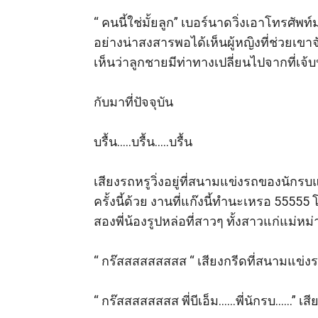
“ คนนี้ใช่มั้ยลูก” เบอร์นาดวิ่งเอาโทรศั
อย่างน่าสงสารพอได้เห็นผู้หญิงที่ช่วยเ
เห็นว่าลูกชายมีท่าทางเปลี่ยนไปจากที่เจ้บ
กับมาที่ปัจจุบัน 

บรื้น…..บรื้น…..บรื้น

เสียงรถหรูวิ่งอยู่ที่สนามแข่งรถของนักรบแ
ครั้งนี้ด้วย งานที่แก๊งนี้ทำนะเหรอ 55555
สองพี่น้องรูปหล่อที่สาวๆ ทั้งสาวแก่แม่หม
“ กร๊สสสสสสสสส “ เสียงกรีดที่สนามแข่งรถเ
“ กร๊สสสสสสสส พี่บีเอ็ม……พี่นักรบ……” เส