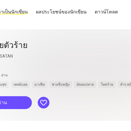
าเป็นนักเขียน
ผลประโยชน์ของนักเขียน
ดาวน์โหลด
ัยตัวร้าย
SATAN
อ่าน
บสุข
เพลย์บอย
มาเฟีย
ชายจีบหญิง
มัธยมปลาย
โหดร้าย
ล่ำๆ หม
like
อ่าน