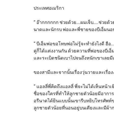
ประเทศอเมริกา

“ อ๊ากกกกกก ช่วยด้วย….ผมเจ็บ…..ช่วยด
นาดและนักรบ พ่อและพี่ชายของบีเอ็มนอนด
“ บีเอ็มพ่อขอโทษพ่อไม่รู้จะทำยังไงดี ฮื
คู่ก็ได้แต่งงานกัน ด้วยความที่พ่อของบ
และระเบิดชนิดเบาไปจนถึงหนักเขาเลยมีเงิ
ของสามีและจากนั้นเรื่องวุ่นวายและเรื่องงา
“ แอลลี่พี่คิดถึงแอลลี่ พี่จะไม่ได้เห็
ชื่อของใครที่ทำให้ลูกชายตัวน้อยมีอากา
อรืนาดได้ยินแบบนั้นเขารีบหยิบโทรศัพท์ข
ลูกชายตัวน้อยที่นอนอยู่บนเตียงและมีผ้า