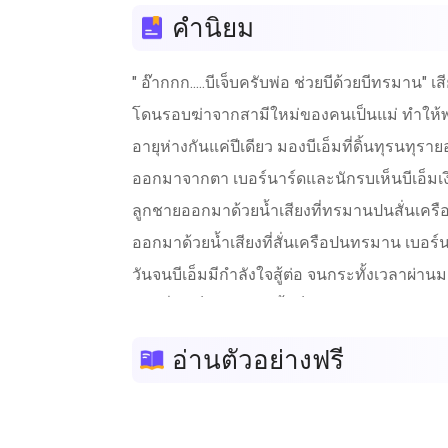
คำนิยม
" อ๊ากกก.....บีเจ็บครับพ่อ ช่วยบีด้วยบีทรมาน
โดนรอบฆ่าจากสามีใหม่ของคนเป็นแม่ ทำให้พ่อ
อายุห่างกันแค่ปีเดียว มองบีเอ็มที่ดิ้นทุรนทุ
ออกมาจากตา เบอร์นาร์ดและนักรบเห็นบีเอ็มเงียบ
ลูกชายออกมาด้วยน้ำเสียงที่ทรมานปนสั่นเครือ " 
ออกมาด้วยน้ำเสียงที่สั่นเครือปนทรมาน เบอร์นา
วันจนบีเอ็มมีกำลังใจสู้ต่อ จนกระทั้งเวลาผ่า
งานที่ทำเป็นงานสีดำนั้นก็คือ ผลิตปืน ลูกปืน 
กระจอนกระจายเป็นอย่างมาก จนวันนี้ธุระกิจดีแล
อ่านตัวอย่างฟรี
ธุรกิจ " หึหึหึ พี่กับมาแล้วยัยแสบ" บีเอ็มท
จากสนามบินมาขึ้นรถแท๊กซี่ออกมาที่โรงแรมขอ
เก็บเขากับพี่ชายมา ตลอดเขาเลยจำเป็นต้องกลับ