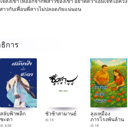
ั้งใจดึงเขาให้ออกจากพี่สาวของเขา อย่าคิดว่าเอ็มเจที่ไอคิ
าวกับเพื่อนพี่สาวไม่ปลอดภัยแน่นอน

ธิการ
สลับฟ้าพลิก
ชั่วช้าสามานย์
ลุงเหมือง
ชะตา
ภารโรงพันล้าน
1K
read
4.0K
1K
read
read