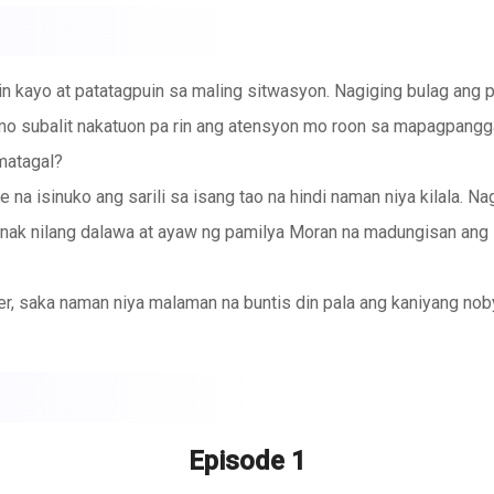
 kayo at patatagpuin sa maling sitwasyon. Nagiging bulag ang p
 mo subalit nakatuon pa rin ang atensyon mo roon sa mapagpangg
 matagal?
 na isinuko ang sarili sa isang tao na hindi naman niya kilala. Na
anak nilang dalawa at ayaw ng pamilya Moran na madungisan ang ini
der, saka naman niya malaman na buntis din pala ang kaniyang no
lang nakilala? O ang kasintahan na noon pa lang ay child hood s
Alexander ang katotohanan na iba pala ang taong inalayan niya 
n ng asawa niya dahil sa pananakit niya sa damdamin nito? Ano 
subalit pinakawalan niya pa ito. May pag-asa pa ba siya sa puso 
Episode 1