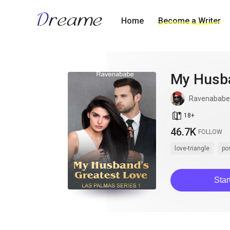
Home
Become a Writer
My Husba
Ravenababe
book_age
18
+
46.7K
FOLLOW
love-triangle
po
Star