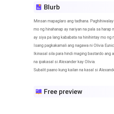
Blurb
Minsan mapaglaro ang tadhana. Paghihiwalayin
mo ng hinahanap ay nariyan na pala sa harap
ay siya pa lang kababata na hinihintay mo ng
Isang pagkakamali ang nagawa ni Olivia Eunice
Ikinasal sila para hindi maging bastardo ang 
na ipakasal si Alexander kay Olivia.
Subalit paano kung kailan na kasal si Alexan
pipiliin niya? Ang asawa niya na ngayon niya 
kapag lumaki na sila? Paano kung malaman ni 
Free preview
nalaman niya ang totoo saka naman siya iniwa
pa lang minahal ay dumating na sa buhay niya 
kamumuhian.