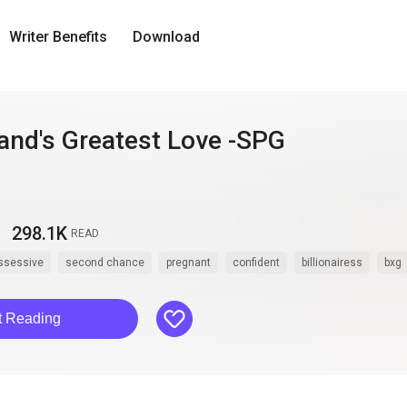
Writer Benefits
Download
nd's Greatest Love -SPG
298.1K
READ
ssessive
second chance
pregnant
confident
billionairess
bxg
like
t Reading