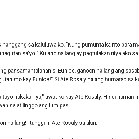
via Eunice sa My Husband Greatest Love (Las Palmas Series 1”)