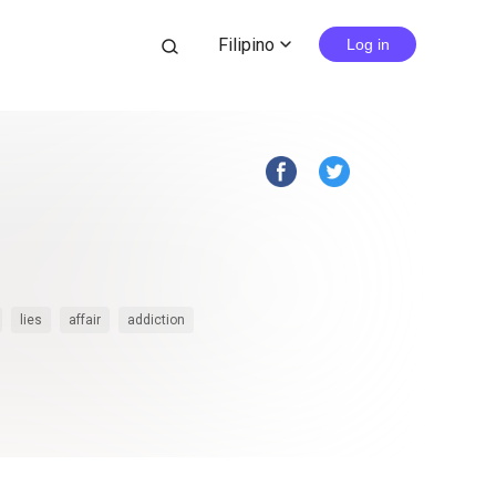
Filipino
search
Log in
expand_more
lies
affair
addiction