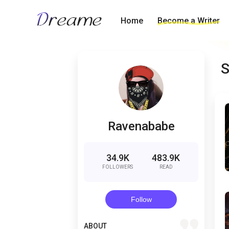
Home
Become a Writer
S
Ravenababe
34.9K
483.9K
FOLLOWERS
READ
Follow
quote
ABOUT