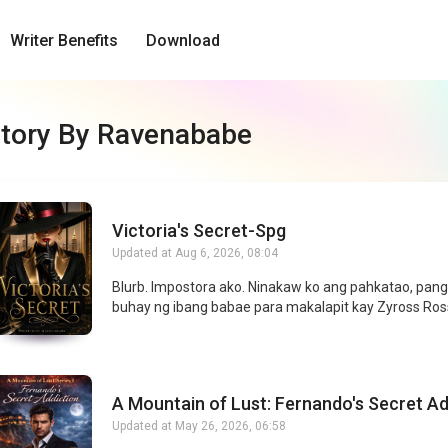
Writer Benefits
Download
tory By Ravenababe
Victoria's Secret-Spg
Updated at
Aug 6, 2026, 08:04
Blurb. Impostora ako. Ninakaw ko ang pahkatao, pang
buhay ng ibang babae para makalapit kay Zyross Ros
ang Demonyo, anak ng Mafia Lord na kinatatakutan ng
Malupit sa kaaway, pero possessive at mapagmahal 
babaeng akala niyang childhood sweetheart niya. Aka
ang liwanag niya. Hindi niya alam, ako ang pinakamal
A Mountain of Lust: Fernando's Secret Ad
kasinungalingan sa buhay niya. Ano ang gagawin ng 
(Series 1)
halimaw na galit sa sinungaling kapag nalaman niya
Updated at
May 26, 2026, 06:58
babaeng pinoprotektahan niya ay peke? Pag-ibig pa 