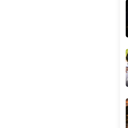
IGHT OF LUST Magbasa ayon sà gusto n
g isipan huwag sa mabigat ang kalooba
n. Dahil ako ay nagsusulat lang ayon sa
aking kinahihiligan. Libreng mang-bash p
ero katamtaman lang. ___Ravenababe “C
hoose me or lose me. I’m not a backup p
lan and definitely not a second choice.”