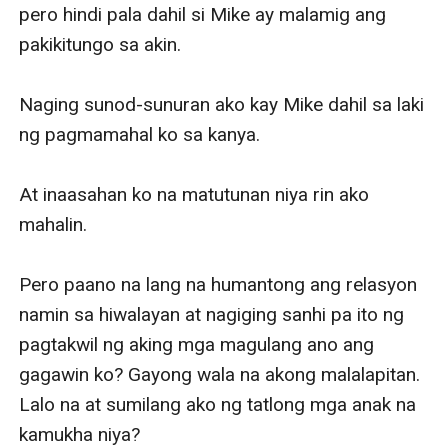
niyang hindi kayang patayin ng lamig ni Mike.
pero hindi pala dahil si Mike ay malamig ang 
Hanggang kailan siya maghihintay sa lalaking hindi siya
pakikitungo sa akin.

kayang mahalin?
Paano niya patutunayan ang katotohanan kung wala
Naging sunod-sunuran ako kay Mike dahil sa laki 
nang naniniwala sa kanya?
ng pagmamahal ko sa kanya.

At inaasahan ko na matutunan niya rin ako 
mahalin.

Pero paano na lang na humantong ang relasyon 
namin sa hiwalayan at nagiging sanhi pa ito ng 
pagtakwil ng aking mga magulang ano ang 
gagawin ko? Gayong wala na akong malalapitan. 
Lalo na at sumilang ako ng tatlong mga anak na 
kamukha niya?
