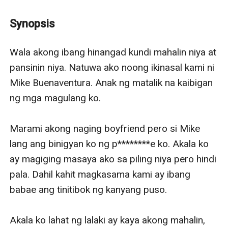
lalaking ipinakasal sa kanya... pero hindi kailanman
itinuring siyang asawa.
Synopsis
Simula pa lang ng kasal nila, malamig na ang
pakikitungo ni Mike.
Wala akong ibang hinangad kundi mahalin niya at 
Walang lambing. Walang init sa gabi.
pansinin niya. Natuwa ako noong ikinasal kami ni 
At ang mas masakit pa rito? May ibang laman ang
Mike Buenaventura. Anak ng matalik na kaibigan 
puso ni Mike.
ng mga magulang ko.

Sa gitna ng katahimikan, dumating pa ang matinding
dagok:
Marami akong naging boyfriend pero si Mike 
Pinagbintangan siyang may kabit.
lang ang binigyan ko ng p********e ko. Akala ko 
Itinakwil siya ng sarili niyang pamilya.
ay magiging masaya ako sa piling niya pero hindi 
Iniwan siyang walang karamay.
pala. Dahil kahit magkasama kami ay ibang 
Ngayon, si Jasmine ay wasak — pero buhay. Uhaw sa
babae ang tinitibok ng kanyang puso.

hustisya.
At kahit basag ang puso niya, may apoy pa rin sa loob
Akala ko lahat ng lalaki ay kaya akong mahalin, 