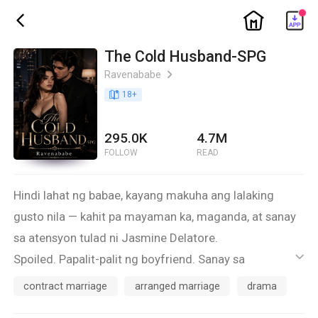
ic_home
ic_back
The Cold Husband-SPG
Ravenababe
ic_arrow_right
book_age
18
+
295.0K
4.7M
FOLLOW
READ
Hindi lahat ng babae, kayang makuha ang lalaking
gusto nila — kahit pa mayaman ka, maganda, at sanay
sa atensyon tulad ni Jasmine Delatore.
Spoiled. Papalit-palit ng boyfriend. Sanay sa
ic_default
karangyaan. Pero sa unang pagkakataon, minahal niya
contract marriage
arranged marriage
drama
nang totoo. At ang lalaking iyon? Si Mike — ang