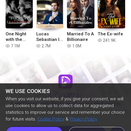
One Night
Lucas
Married To A
The Ex-wife
with the
Sebastian III
Billionaire
241.9K
read
Bachelor
- SPG
7.1M
2.7M
1.0M
read
read
read
WE USE COOKIES
When you visit our website, if you give your consent, we will
A platform with millions of users and novels
use cookies to allow us to collect data for aggregated
statistics to improve our service and remember your choice
for future visits.
Cookie Policy
&
Privacy Policy