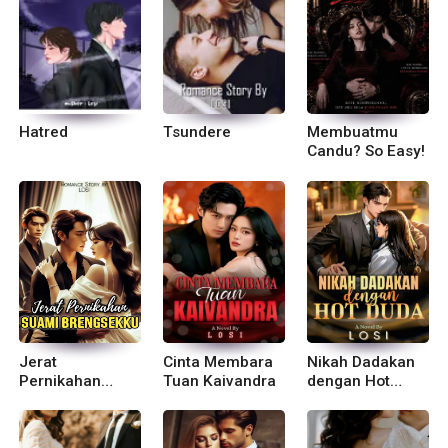
Hatred
Tsundere
Membuatmu
Candu? So Easy!
Jerat
Cinta Membara
Nikah Dadakan
Pernikahan
Tuan Kaivandra
dengan Hot
Suami
Duda
Brengsekku