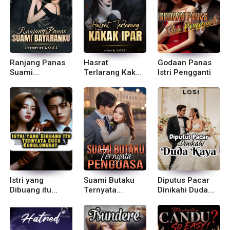
Ranjang Panas
Hasrat
Godaan Panas
Suami
Terlarang Kakak
Istri Pengganti
Bayaranku
Ipar
Istri yang
Suami Butaku
Diputus Pacar
Dibuang itu
Ternyata
Dinikahi Duda
Ternyata Cucu
Penguasa
Kaya
Konglomerat