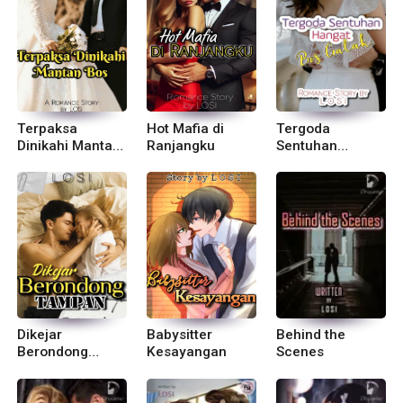
Terpaksa
Hot Mafia di
Tergoda
Dinikahi Mantan
Ranjangku
Sentuhan
Bos
Hangat Bos
Galak
Dikejar
Babysitter
Behind the
Berondong
Kesayangan
Scenes
Tampan