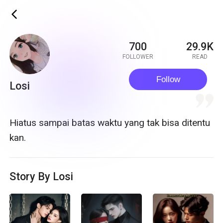
ic_back
700
29.9K
FOLLOWER
READ
Follow
Losi
quote
Hiatus sampai batas waktu yang tak bisa ditentu
kan.
Story By Losi