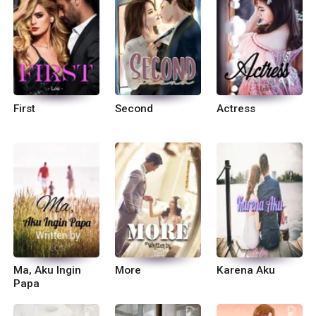
First
Second
Actress
Ma, Aku Ingin
More
Karena Aku
Papa