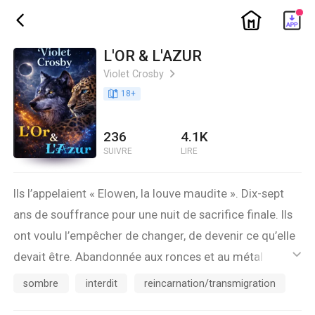
ic_home
ic_back
L'OR & L'AZUR
Violet Crosby
ic_arrow_right
book_age
18
+
236
4.1K
SUIVRE
LIRE
Ils l’appelaient « Elowen, la louve maudite ». Dix-sept
ans de souffrance pour une nuit de sacrifice finale. Ils
ont voulu l’empêcher de changer, de devenir ce qu’elle
devait être. Abandonnée aux ronces et au métal
ic_default
brûlant de l’argent, la jeune fille n’attendait plus que la
sombre
interdit
reincarnation/transmigration
fin de son calvaire. Soudain, deux silhouettes