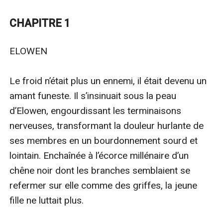
tachetées émergent de la brume. En brisant ses
chaînes, elles ont réveillé une prophétie oubliée.
CHAPITRE 1
Emmenée au cœur des montagnes gelées, au sein du
clan royal du Glacier Bleu, Elowen croise le regard de
ELOWEN

l’Alpha Thalys. Un regard azur qui semble lire dans ses
cicatrices. Pourquoi la Lune Sombre craignait-elle tant
Le froid n’était plus un ennemi, il était devenu un 
la transformation d’une enfant ? On n’abandonne pas
amant funeste. Il s’insinuait sous la peau 
une louve pour morte sans une raison obscure... Entre
d’Elowen, engourdissant les terminaisons 
le feu de la trahison et la glace du salut, la vérité a le
nerveuses, transformant la douleur hurlante de 
goût du sang et de l’azur.
ses membres en un bourdonnement sourd et 
lointain. Enchaînée à l’écorce millénaire d’un 
chêne noir dont les branches semblaient se 
refermer sur elle comme des griffes, la jeune 
fille ne luttait plus.
