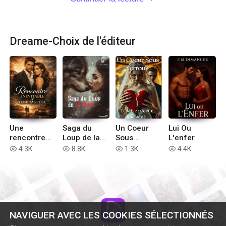
Dreame-Choix de l'éditeur
Une
Saga du
Un Coeur
Lui Ou
rencontre
Loup de la
Sous
L'enfer
inévitable et
Mort
Verrous || :
4.3K
8.8K
1.3K
4.4K
read
read
read
read
ombrageuse
Coeur
Enchaîné
NAVIGUER AVEC LES COOKIES SÉLECTIONNÉS