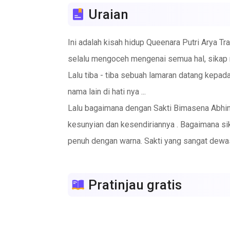
Uraian
Ini adalah kisah hidup Queenara Putri Arya Tr
selalu mengoceh mengenai semua hal, sikap m
Lalu tiba - tiba sebuah lamaran datang kepa
nama lain di hati nya ...
Lalu bagaimana dengan Sakti Bimasena Abhinay
kesunyian dan kesendiriannya . Bagaimana s
penuh dengan warna. Sakti yang sangat dewa
kekanak- kanakan selama hidupnya.
Jangan lupakan Rey, papi Queen . Laki - laki
Pratinjau gratis
menyingkirkan segalanya demi keselamatan p