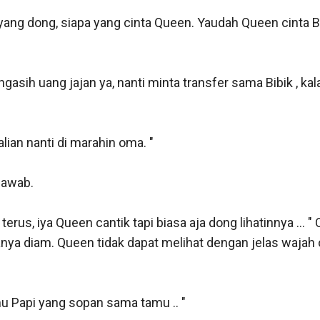
ayang dong, siapa yang cinta Queen. Yaudah Queen cinta B
ngasih uang jajan ya, nanti minta transfer sama Bibik , k
ian nanti di marahin oma. "

awab.

 terus, iya Queen cantik tapi biasa aja dong lihatinnya ...
a diam. Queen tidak dapat melihat dengan jelas wajah o
u Papi yang sopan sama tamu .. " 
