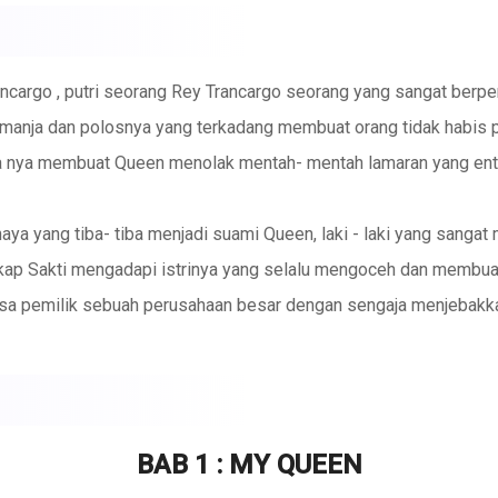
ancargo , putri seorang Rey Trancargo seorang yang sangat berpen
anja dan polosnya yang terkadang membuat orang tidak habis pi
da nya membuat Queen menolak mentah- mentah lamaran yang enta
a yang tiba- tiba menjadi suami Queen, laki - laki yang sangat 
ikap Sakti mengadapi istrinya yang selalu mengoceh dan membua
sa pemilik sebuah perusahaan besar dengan sengaja menjebakka
 yang bisa melakukan apapun agar putrinya selalu tertawa dan bah
utrinya dan memberikan segalanya semi senyuman putrinya .
BAB 1 : MY QUEEN