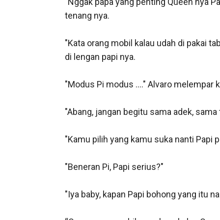
"Nggak papa yang penting Queen nya Papi 
tenang nya.

"Kata orang mobil kalau udah di pakai ta
di lengan papi nya. 

"Modus Pi modus ...." Alvaro melempar k
"Abang, jangan begitu sama adek, sama 
"Kamu pilih yang kamu suka nanti Papi pe
"Beneran Pi, Papi serius?" 

"Iya baby, kapan Papi bohong yang itu nant