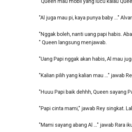
“Queen mau mobil yang lucu kalau Queen 
"Al juga mau pi, kaya punya baby ..." Al
"Nggak boleh, nanti uang papi habis. Aba
" Queen langsung menjawab.

"Uang Papi nggak akan habis, Al mau juga P
"Kalian pilih yang kalian mau ..." jawab
"Huuu Papi baik dehhh, Queen sayang Pap
"Papi cinta mami," jawab Rey singkat. 
"Mami sayang abang Al ..." jawab Rara ik