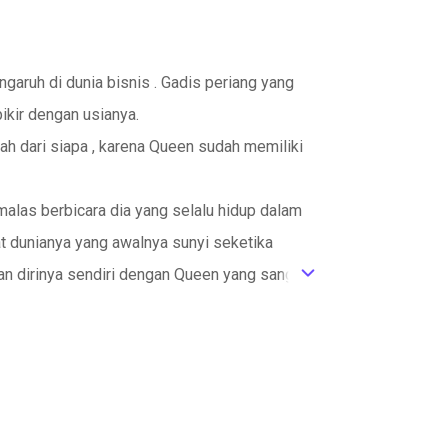
garuh di dunia bisnis . Gadis periang yang
kir dengan usianya.
h dari siapa , karena Queen sudah memiliki
malas berbicara dia yang selalu hidup dalam
t dunianya yang awalnya sunyi seketika
n dirinya sendiri dengan Queen yang sangat
ic_default
agia. Sosok papi yang bahkan rela