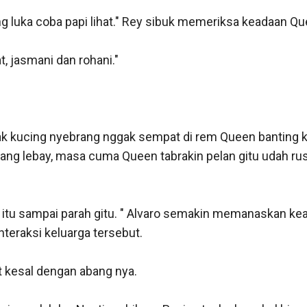
 luka coba papi lihat." Rey sibuk memeriksa keadaan Quee
, jasmani dan rohani." 

nak kucing nyebrang nggak sempat di rem Queen banting kana
yang lebay, masa cuma Queen tabrakin pelan gitu udah rusa
a, itu sampai parah gitu. " Alvaro semakin memanaskan kead
teraksi keluarga tersebut. 

 kesal dengan abang nya. 
