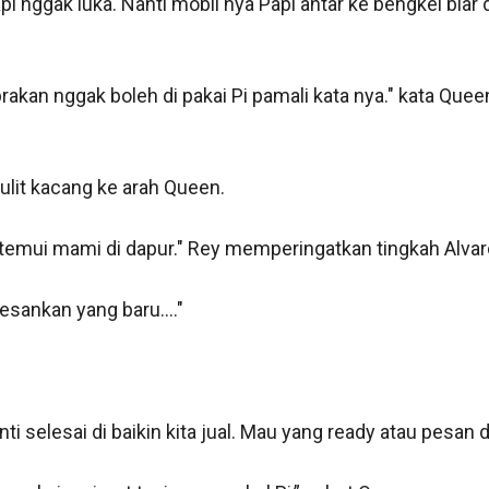
nggak luka. Nanti mobil nya Papi antar ke bengkel biar di 
brakan nggak boleh di pakai Pi pamali kata nya." kata Que
ulit kacang ke arah Queen.

temui mami di dapur." Rey memperingatkan tingkah Alvaro
sankan yang baru...." 

i selesai di baikin kita jual. Mau yang ready atau pesan dul