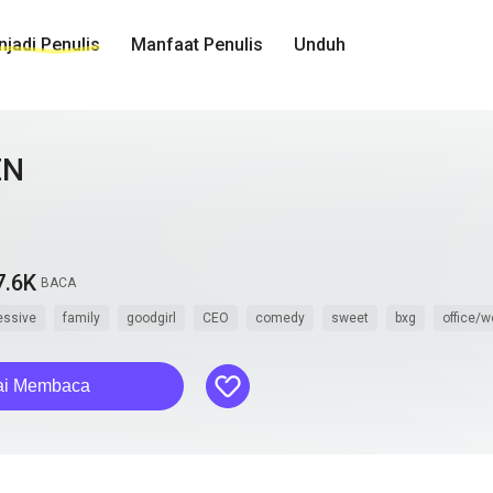
jadi Penulis
Manfaat Penulis
Unduh
EN
7.6K
BACA
essive
family
goodgirl
CEO
comedy
sweet
bxg
office/w
like
ai Membaca