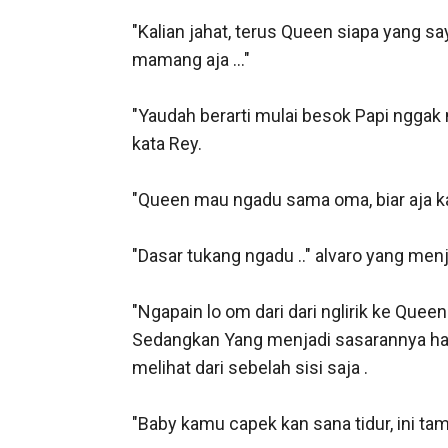
"Kalian jahat, terus Queen siapa yang s
mamang aja ..."

"Yaudah berarti mulai besok Papi nggak 
kata Rey. 

"Queen mau ngadu sama oma, biar aja kal
"Dasar tukang ngadu .." alvaro yang menj
"Ngapain lo om dari dari nglirik ke Queen
Sedangkan Yang menjadi sasarannya hany
melihat dari sebelah sisi saja .

"Baby kamu capek kan sana tidur, ini tam