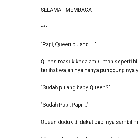
SELAMAT MEMBACA 

***             

"Papi, Queen pulang ...."

Queen masuk kedalam rumah seperti bias
terlihat wajah nya hanya punggung nya 
"Sudah pulang baby Queen?"

"Sudah Papi, Papi ..." 

Queen duduk di dekat papi nya sambil m