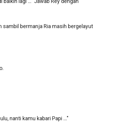
baikin lagi ..." Jawab Rey dengan 
en sambil bermanja Ria masih bergelayut 
.

u, nanti kamu kabari Papi ..." 
