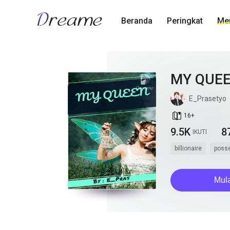
Beranda
Peringkat
Men
MY QUE
E_Prasetyo
book_age
16
+
9.5K
8
IKUTI
billionaire
poss
Mul