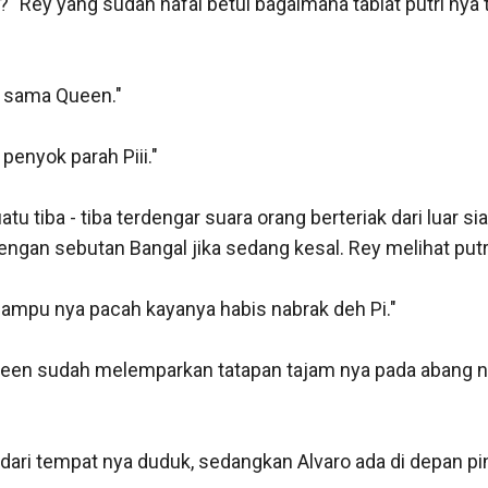
Rey yang sudah hafal betul bagaimana tabiat putri nya ta
 sama Queen."

enyok parah Piii."

iba - tiba terdengar suara orang berteriak dari luar sia
dengan sebutan Bangal jika sedang kesal. Rey melihat putr
lampu nya pacah kayanya habis nabrak deh Pi."

een sudah melemparkan tatapan tajam nya pada abang nya
dari tempat nya duduk, sedangkan Alvaro ada di depan pin