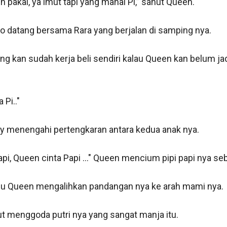
pakai, ya imut tapi yang mahal Pi,” sahut Queen. 

varo datang bersama Rara yang berjalan di samping nya.

ng kan sudah kerja beli sendiri kalau Queen kan belum jad
i.." 

 Rey menengahi pertengkaran antara kedua anak nya. 

i, Queen cinta Papi ..." Queen mencium pipi papi nya seba
Lalu Queen mengalihkan pandangan nya ke arah mami nya.

ut menggoda putri nya yang sangat manja itu. 
