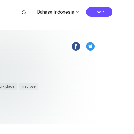
Bahasa Indonesia
search
Login
expand_more
ork place
first love