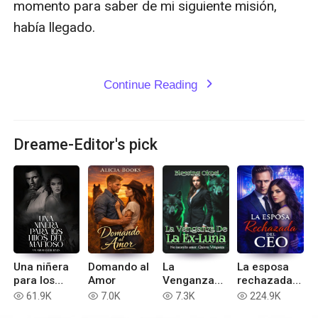
momento para saber de mi siguiente misión, 
había llegado.

Continue Reading
expand_more
Dreame-Editor's pick
Una niñera
Domando al
La
La esposa
para los
Amor
Venganza
rechazada
hijos del
De La Ex-
del ceo
61.9K
7.0K
7.3K
224.9K
read
read
read
read
mafioso
Luna