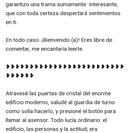
garantizo una trama sumamente  interesante, 
que con toda certeza despertará sentimientos 
en ti.

En todo caso: ¡Bienvenido (a)! Eres libre de 
comentar, me encantaría leerte.

❥❥❥❥❥❥❥❥❥❥❥❥❥❥❥❥❥❥❥❥❥❥❥❥❥
❥❥❥❥❥❥

Atravesé las puertas de cristal del enorme 
edificio moderno, saludé al guardia de turno 
como solía hacerlo, y presioné el botón para 
llamar al asensor. Todo lucía ordinario: el 
edificio, las personas y la actitud; era 