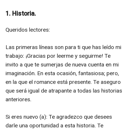
tu vida: ¿podrás resistirte a disfrutar de los buenos
momentos? ¿Podrás resistirte a no cambiar los
1. Historia.
eventos trágicos? ¿Podrás elegir resolver la misión a la
que fuiste asignado? O, ¿arriesgarías a toda la
Queridos lectores:

humanidad por recuperar al amor de tu vida?
Ésta historia es una obra de ficción. Nombres,
Las primeras líneas son para ti que has leído mi 
personajes, lugares y eventos, son producto de la
trabajo: ¡Gracias por leerme y seguirme! Te 
imaginación y son usados de manera ficticia.
invito a que te sumerjas de nueva cuenta en mi 
Cualquier semejanza con eventos actuales, locales,
imaginación. En esta ocasión, fantasiosa; pero, 
personas (vivas o muertas), es coincidencia.
en la que el romance está presente. Te aseguro 
que será igual de atrapante a todas las historias 
anteriores.

Si eres nuevo (a): Te agradezco que desees 
darle una oportunidad a esta historia. Te 