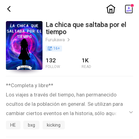
ic_home
ic_back
La chica que saltaba por el
tiempo
Furukawa
ic_arrow_right
book_age
16
+
132
1K
FOLLOW
READ
**Completa y libre**
Los viajes a través del tiempo, han permanecido
ocultos de la población en general. Se utilizan para
cambiar ciertos eventos en la historia, sólo aquellos
ic_default
que puedan traer un beneficio a la humanidad entera.
HE
bxg
kicking
Pero, cuando un accidente hace que viajes a través de