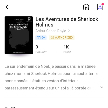
ic_home
ic_back
Les Aventures de Sherlock
Holmes
Arthur Conan Doyle
ic_arrow_right
book_age
0
+
detail_authorized
AUTHORIZED
0
1K
FOLLOW
READ
Le surlendemain de Noël, je passai dans la matinée
chez mon ami Sherlock Holmes pour lui souhaiter la
bonne année. Il était en veston d’intérieur,
paresseusement étendu sur un sofa ; à portée de sa
ic_default
main une pipe et une pile de journaux qu’il avait dû lire
et relire tant ils étaient froissés ; un peu plus loin, sur le