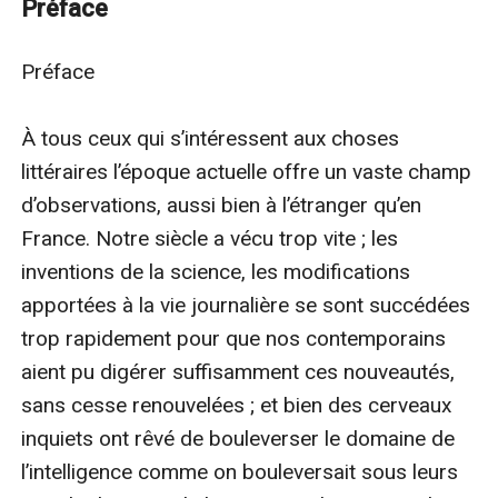
Préface
dossier d’une chaise de paille, un vieux chapeau de
feutre dur très râpé et bossué. Un microscope et une
Préface

forme à chapeau, posés sur la chaise elle-même
attestaient que le chapeau avait dû être placé là pour
À tous ceux qui s’intéressent aux choses 
être examiné attentivement.– Vous me semblez fort
littéraires l’époque actuelle offre un vaste champ 
occupé, mon cher, dis-je à Holmes, et je crains de vous
d’observations, aussi bien à l’étranger qu’en 
déranger.
France. Notre siècle a vécu trop vite ; les 
inventions de la science, les modifications 
apportées à la vie journalière se sont succédées 
trop rapidement pour que nos contemporains 
aient pu digérer suffisamment ces nouveautés, 
sans cesse renouvelées ; et bien des cerveaux 
inquiets ont rêvé de bouleverser le domaine de 
l’intelligence comme on bouleversait sous leurs 