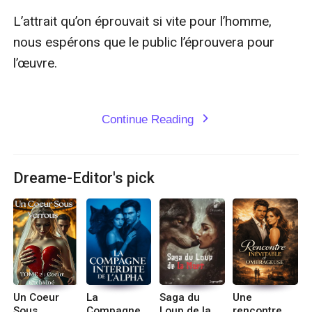
L’attrait qu’on éprouvait si vite pour l’homme, 
nous espérons que le public l’éprouvera pour 
l’œuvre.

Continue Reading
expand_more
Dreame-Editor's pick
Un Coeur
La
Saga du
Une
Sous
Compagne
Loup de la
rencontre