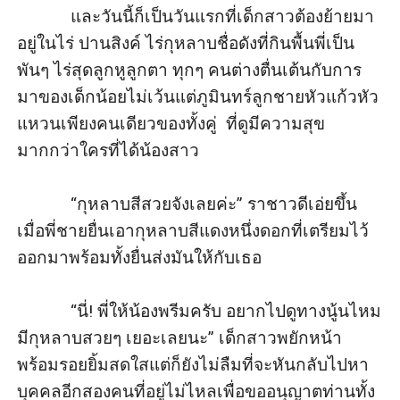
            และวันนี้ก็เป็นวันแรกที่เด็กสาวต้องย้ายมา
อยู่ในไร่ ปานสิงค์ ไร่กุหลาบชื่อดังที่กินพื้นพี่เป็น
พันๆ ไร่สุดลูกหูลูกตา ทุกๆ คนต่างตื่นเต้นกับการ
มาของเด็กน้อยไม่เว้นแต่ภูมินทร์ลูกชายหัวแก้วหัว
แหวนเพียงคนเดียวของทั้งคู่  ที่ดูมีความสุข
มากกว่าใครที่ได้น้องสาว

            “กุหลาบสีสวยจังเลยค่ะ” ราชาวดีเอ่ยขึ้น
เมื่อพี่ชายยื่นเอากุหลาบสีแดงหนึ่งดอกที่เตรียมไว้
ออกมาพร้อมทั้งยื่นส่งมันให้กับเธอ

            “นี่! พี่ให้น้องพรีมครับ อยากไปดูทางนู้นไหม
มีกุหลาบสวยๆ เยอะเลยนะ” เด็กสาวพยักหน้า
พร้อมรอยยิ้มสดใสแต่ก็ยังไม่ลืมที่จะหันกลับไปหา
บุคคลอีกสองคนที่อยู่ไม่ไหลเพื่อขออนุญาตท่านทั้ง