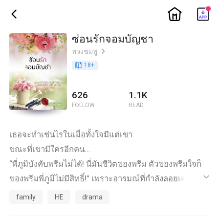
ic_home
ic_back
ซ่อนรักจอมบัญชา
พวงชมพู
ic_arrow_right
book_age
18
+
626
1.1K
FOLLOW
READ
เธอจะทำเช่นไรในเมื่อทั้งใจมีแต่เขา
ขณะที่เขามีใครอีกคน...
“พี่ภูมิบังคับพรีมไม่ได้! นี่มันชีวิตของพรีม ตัวของพรีมใจก็
ของพรีมพี่ภูมิไม่มีสิทธิ์!” เพราะอารมณ์ที่กำลังลอยเด่น
ic_default
เหนือทุกสิ่งทำให้ราชาวดีไม่คิดที่จะระงับความโกรธของตัว
family
HE
drama
เองเหมือนกัน เธอพูดไปตามที่คิดก่อนจะก้าวถอยหลังเมื่อ