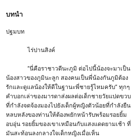
อีกฝ่ายเดินเข้ามาหากันด้วยท่าทีคุกคาม สายตาของเขาที่
มองกันเหมือนจะกินเลือดกินเนื้อไม่ผิด
บทนำ
“ไม่ใช่อีกแล้วราชาวดี ทั้งตัวแล้วก็ใจเธอมันเป็นของพี่!”
ภูมินทร์ประกาศิตก้อง ก่อนกระชากร่างบางอย่างหา
ปฐมบท

ตัวอย่างรุนแรง
“กรี๊ดด พี่ภูมิจะทำบ้าอะ…อื้อ!!” น้ำเมาที่ดื่มราวกับอาบทำให้
              ไร่ปานสิงค์

ภูมินทร์ละทิ้งทุกๆ สิ่งไว้ที่ปลายเท้า เขากระแทกริมฝีปาก
ครอบงำเรียวปากสวยอย่างรุนแรง ไม่สนท่าทีดิ้นรนขัดขืน
              “นี่คือราชาวดีนะภูมิ ต่อไปนี้น้องจะมาเป็น
ของคนใต้ร่างอีกต่อไป ราชาวดีได้ปลุกความโกรธกริ้ว
น้องสาวของภูมินะลูก สองคนเป็นพี่น้องกันภูมิต้อง
ทั้งหมดในตัวของเขาออกมา และคืนนี้เขาจะตอบแทนเธอ
รักและดูแลน้องให้ดีในฐานะพี่ชายรู้ไหมครับ” ทุกๆ 
อย่างสาสมที่สุด เท่าที่จะสามารถทำได้
คำบอกเล่าของมารดาส่งผลต่อเด็กชายวัยแปดขวบ
“พรีมไม่มีสิทธิ์ไปรักใครนอกจากพี่” เสียงเข้มกำชับสั่งก่อน
ที่กำลังจดจ้องมองไปยังเด็กผู้หญิงตัวน้อยที่กำลังยืน
จะจ้องมองคนในอ้อมแขนที่จ้องมองกันด้วยความเกลียดชัง
หลบหลังของท่านให้ต้องพยักหน้ารับพร้อมรอยยิ้ม
จับหัวใจ
อบอุ่น รอยยิ้มของเขาเหมือนกับแสงแดดยามเช้า ที่
“อย่าทำ…อื้อ” คำห้ามของเธอไม่เป็นผลอีกครั้งเมื่อคนโต
มันสะท้อนลงกลางใจเด็กหญิงเมื่อเห็น
