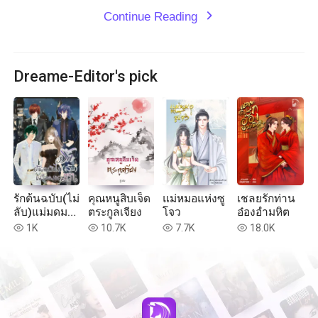
Continue Reading
expand_more
Dreame-Editor's pick
รักต้นฉบับ(ไม่
คุณหนูสิบเจ็ด
แม่หมอแห่งซู
เชลยรักท่าน
ลับ)แม่มดมน
ตระกูลเจียง
โจว
อ๋องอำมหิต
ตรา
1K
10.7K
7.7K
18.0K
read
read
read
read