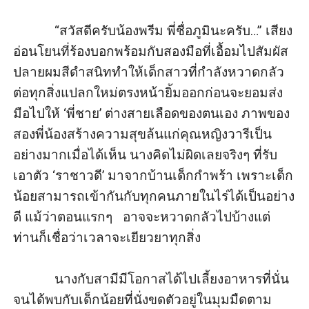
กระแทกริมฝีปากเข้าหากันอีกรอบใหญ่ หากแต่ครั้งนี้มันไม่
รุนแรงเหมือนครั้งแรก มันนุ่มนวลชวนฝันจนผู้ถูกกระทำหู
            “สวัสดีครับน้องพรีม พี่ชื่อภูมินะครับ…” เสียง
อื้อตาลายไปหมด
อ่อนโยนที่ร้องบอกพร้อมกับสองมือที่เอื้อมไปสัมผัส
ราชาวดีกลัวจับใจ กลัวทั้งเขาและกลัวใจตัวเองกับสิ่งที่
ปลายผมสีดำสนิททำให้เด็กสาวที่กำลังหวาดกลัว
กำลังเกิดขึ้น เธอจิกปลายเล็บลงบนท่อนแขนของภูมินทร์
ต่อทุกสิ่งแปลกใหม่ตรงหน้ายิ้มออกก่อนจะยอมส่ง
ด้วยแรงทั้งหมดที่มีเพื่อหวังว่าความเจ็บนี้มันจะสามารถ
มือไปให้ ‘พี่ชาย’ ต่างสายเลือดของตนเอง ภาพของ
เรียกสติของเขาให้กลับคืนมาได้บ้างแต่ก็ไร้ผล เพราะยิ่ง
สองพี่น้องสร้างความสุขล้นแก่คุณหญิงวารีเป็น
เธอทำร้ายเขามากเท่าไหร่ จูบที่เคยอ่อนโยน ก็ดูเหมือนว่า
อย่างมากเมื่อได้เห็น นางคิดไม่ผิดเลยจริงๆ ที่รับ
จะยิ่งเปลี่ยนเป็นรุนแรงหนักมากขึ้นไปเท่านั้น
เอาตัว ‘ราชาวดี’ มาจากบ้านเด็กกำพร้า เพราะเด็ก
“พี่ภูมิอย่า…” เสียงหวานร้องห้ามเมื่อถูกอุ้มจนตัวลอย
น้อยสามารถเข้ากันกับทุกคนภายในไร่ได้เป็นอย่าง
ภูมินทร์ไม่ใส่ใจสิ่งอื่นใดนอกจากความต้องการของตัวเอง
ดี แม้ว่าตอนแรกๆ   อาจจะหวาดกลัวไปบ้างแต่
เขาค่อยๆ วางราชาวดีลงบนเตียงอย่างอ่อนโยนทำให้หญิง
ท่านก็เชื่อว่าเวลาจะเยียวยาทุกสิ่ง

สาวอาศัยจังหวะนี้ผลักเขาออกห่างพร้อมกระโดดขึ้นจาก
เตียงจุดหมายคือประตูห้อง…
            นางกับสามีมีโอกาสได้ไปเลี้ยงอาหารที่นั่น
จนได้พบกับเด็กน้อยที่นั่งขดตัวอยู่ในมุมมืดตาม