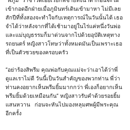
“พี่ภูมิ” ราชาวดีเอ่ยเรียกพี่ชายทั้งน้ำตาก่อนจะโผ
เข้ากอดอีกฝ่ายเมื่อภูมินทร์เดินเข้ามาหา ไม่มีเลย
สักปีที่ทั้งสองจะทำใจกับเหตุการณ์ในวันนั้นได้ เธอ
จำได้ว่าหลังจากที่ได้เช้ามาอยู่ในไร่แค่หนึ่งวันพ่อ
และแม่บุญธรรมก็มาด่วนจากไปด้วยอุบัติเหตุทาง
รถยนตร์ หญิงสาวโทษว่าทั้งหมดมันเป็นเพราะเธอ
ที่เป็นตัวซวยของครอบครัว

“อย่าร้องสิพรีม คุณพ่อกับคุณแม่จะว่าเอาได้ว่าพี่
ดูแลเราไม่ดี วันนี้เป็นวันสำคัญของพวกท่าน พี่ว่า
ท่านคงอยากเห็นพรีมยิ้มมากกว่า พี่เองก็อยากเห็น
พรีมยิ้มด้วยเหมือนกัน” หญิงสาวรับคำด้วยรอยยิ้ม
แสนหวาน   ก่อนจะหันไปมองหลุมศพผู้มีพระคุณ
อีกครั้ง
